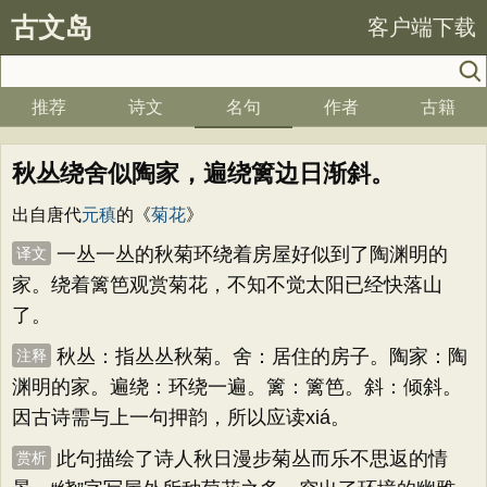
古文岛
客户端下载
推荐
诗文
名句
作者
古籍
秋丛绕舍似陶家，遍绕篱边日渐斜。
出自唐代
元稹
的《
菊花
》
一丛一丛的秋菊环绕着房屋好似到了陶渊明的
译文
家。绕着篱笆观赏菊花，不知不觉太阳已经快落山
了。
秋丛：指丛丛秋菊。舍：居住的房子。陶家：陶
注释
渊明的家。遍绕：环绕一遍。篱：篱笆。斜：倾斜。
因古诗需与上一句押韵，所以应读xiá。
此句描绘了诗人秋日漫步菊丛而乐不思返的情
赏析