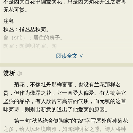
不是因为百花中偏爱菊花，只是因为菊花开过之后再
无花可赏。
注释
秋丛：指丛丛秋菊。
舍（shè）：居住的房子。
陶家：陶渊明的家。陶
阅读全文 ∨
赏析
菊花，不像牡丹那样富丽，也没有兰花那样名
贵，但作为傲霜之花，它一直受人偏爱。有人赞美它
坚强的品格，有人欣赏它高洁的气质，而元稹的这首
咏菊诗，则别出新意的道出了他爱菊的原因。
第一句“秋丛绕舍似陶家”的“绕”字写屋外所种菊花
之多，给人以环境幽雅，如陶渊明家之感。诗人将种