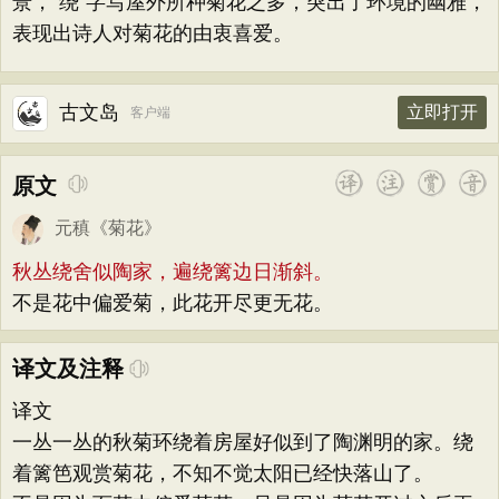
景，“绕”字写屋外所种菊花之多，突出了环境的幽雅，
表现出诗人对菊花的由衷喜爱。
古文岛
立即打开
客户端
原文
元稹
《
菊花
》
秋丛绕舍似陶家，遍绕篱边日渐斜。
不是花中偏爱菊，此花开尽更无花。
译文及注释
译文
一丛一丛的秋菊环绕着房屋好似到了陶渊明的家。绕
着篱笆观赏菊花，不知不觉太阳已经快落山了。