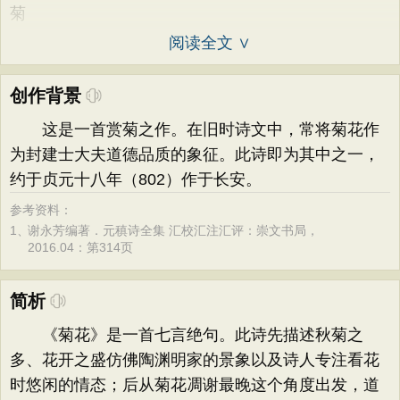
菊
阅读全文 ∨
创作背景
这是一首赏菊之作。在旧时诗文中，常将菊花作
为封建士大夫道德品质的象征。此诗即为其中之一，
约于贞元十八年（802）作于长安。
参考资料：
1、
谢永芳编著．元稹诗全集 汇校汇注汇评：崇文书局，
2016.04：第314页
简析
《菊花》是一首七言绝句。此诗先描述秋菊之
多、花开之盛仿佛陶渊明家的景象以及诗人专注看花
时悠闲的情态；后从菊花凋谢最晚这个角度出发，道