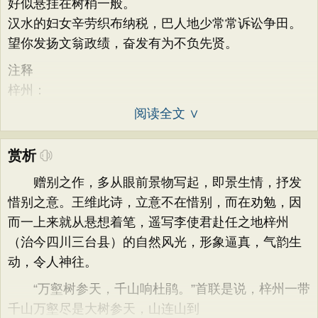
好似悬挂在树梢一般。
汉水的妇女辛劳织布纳税，巴人地少常常诉讼争田。
望你发扬文翁政绩，奋发有为不负先贤。
注释
梓州：
阅读全文 ∨
赏析
赠别之作，多从眼前景物写起，即景生情，抒发
惜别之意。王维此诗，立意不在惜别，而在劝勉，因
而一上来就从悬想着笔，遥写李使君赴任之地梓州
（治今四川三台县）的自然风光，形象逼真，气韵生
动，令人神往。
“万壑树参天，千山响杜鹃。”首联是说，梓州一带
千山万壑尽是大树参天，山连山到