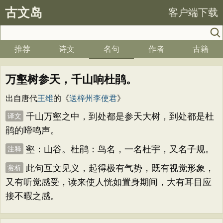
古文岛
客户端下载
推荐
诗文
名句
作者
古籍
万壑树参天，千山响杜鹃。
出自唐代
王维
的《
送梓州李使君
》
千山万壑之中，到处都是参天大树，到处都是杜
译文
鹃的啼鸣声。
壑：山谷。杜鹃：鸟名，一名杜宇，又名子规。
注释
此句互文见义，起得极有气势，既有视觉形象，
赏析
又有听觉感受，读来使人恍如置身期间，大有耳目应
接不暇之感。