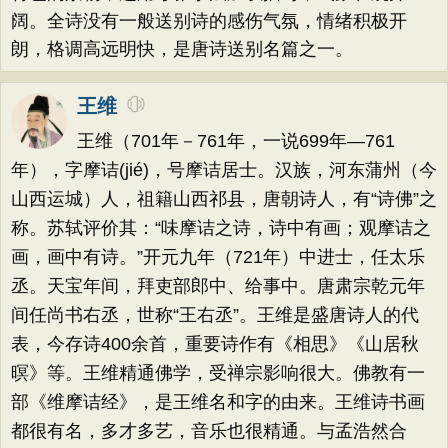
阔。全诗没有一般送别诗的感伤气氛，情绪积极开
朗，格调高远明快，是唐诗送别名篇之一。
王维
王维（701年－761年，一说699年—761
年），字摩诘(jié)，号摩诘居士。汉族，河东蒲州（今
山西运城）人，祖籍山西祁县，唐朝诗人，有“诗佛”之
称。苏轼评价其：“味摩诘之诗，诗中有画；观摩诘之
画，画中有诗。”开元九年（721年）中进士，任太乐
丞。天宝年间，拜吏部郎中、给事中。唐肃宗乾元年
间任尚书右丞，世称“王右丞”。王维是盛唐诗人的代
表，今存诗400余首，重要诗作有《相思》《山居秋
暝》等。王维精通佛学，受禅宗影响很大。佛教有一
部《维摩诘经》，是王维名和字的由来。王维诗书画
都很有名，多才多艺，音乐也很精通。与孟浩然合