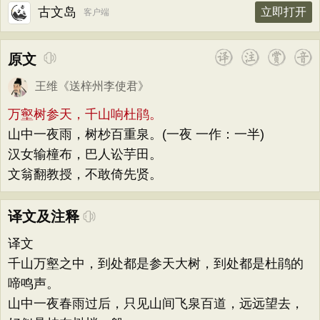
古文岛
立即打开
客户端
原文
王维
《
送梓州李使君
》
万壑树参天，千山响杜鹃。
山中一夜雨，树杪百重泉。(一夜 一作：一半)
汉女输橦布，巴人讼芋田。
文翁翻教授，不敢倚先贤。
译文及注释
译文
千山万壑之中，到处都是参天大树，到处都是杜鹃的
啼鸣声。
山中一夜春雨过后，只见山间飞泉百道，远远望去，