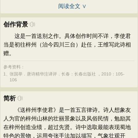
阅读全文 ∨
创作背景
这是一首送别之作。具体创作时间不详，李使君
当是初往梓州（治今四川三台）赴任，王维写此诗相
赠。
参考资料：
1、
张国举．唐诗精华注译评．长春：长春出版社 ，2010：105-
106
简析
《送梓州李使君》是一首五言律诗。诗人想象友
人为官的梓州山林的壮丽景象以及风俗民情，勉励其
在梓州创造业绩，超过先贤。诗中选取最能表现蜀地
特色的景物，运用夸张手法加以描写，气象壮观开