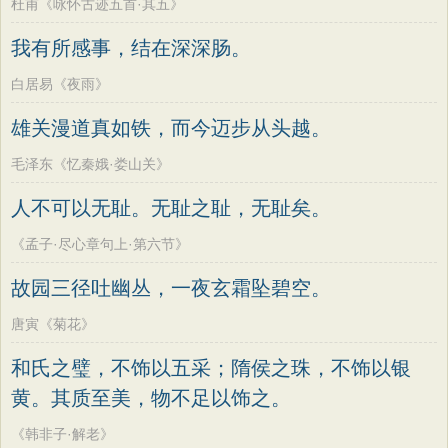
杜甫《咏怀古迹五首·其五》
我有所感事，结在深深肠。
白居易《夜雨》
雄关漫道真如铁，而今迈步从头越。
毛泽东《忆秦娥·娄山关》
人不可以无耻。无耻之耻，无耻矣。
《孟子·尽心章句上·第六节》
故园三径吐幽丛，一夜玄霜坠碧空。
唐寅《菊花》
和氏之璧，不饰以五采；隋侯之珠，不饰以银
黄。其质至美，物不足以饰之。
《韩非子·解老》