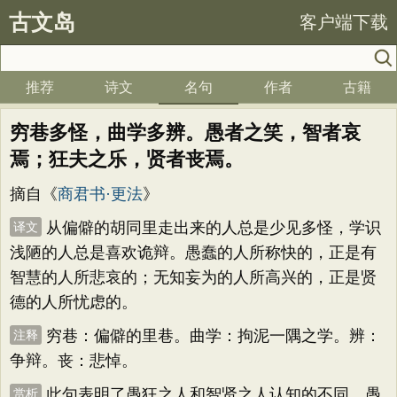
古文岛
客户端下载
推荐
诗文
名句
作者
古籍
穷巷多怪，曲学多辨。愚者之笑，智者哀
焉；狂夫之乐，贤者丧焉。
摘自《
商君书·更法
》
从偏僻的胡同里走出来的人总是少见多怪，学识
译文
浅陋的人总是喜欢诡辩。愚蠢的人所称快的，正是有
智慧的人所悲哀的；无知妄为的人所高兴的，正是贤
德的人所忧虑的。
穷巷：偏僻的里巷。曲学：拘泥一隅之学。辨：
注释
争辩。丧：悲悼。
此句表明了愚狂之人和智贤之人认知的不同，愚
赏析