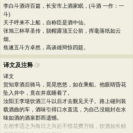
李白斗酒诗百篇，长安市上酒家眠，(斗酒 一作：一
斗)
天子呼来不上船，自称臣是酒中仙。
张旭三杯草圣传，脱帽露顶王公前，挥毫落纸如云
烟。
焦遂五斗方卓然，高谈雄辩惊四筵。
译文及注释
译文
贺知章酒后骑马，晃晃悠悠，如在乘船。他眼睛昏花
坠入井中，竟在井底睡着了。
汝阳王李琎饮酒三斗以后才去觐见天子。路上碰到装
载酒曲的车，酒味引得口水直流，为自己没能封在水
味如酒的酒泉郡而遗憾。
左相李适之为每日之兴起不惜花费万钱，饮酒如长鲸