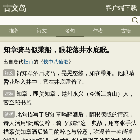
古文岛
客户端下载
推荐
诗文
名句
作者
古籍
知章骑马似乘船，眼花落井水底眠。
出自唐代
杜甫
的《
饮中八仙歌
》
贺知章酒后骑马，晃晃悠悠，如在乘船。他眼睛
译文
昏花坠入井中，竟在井底睡着了。
知章：即贺知章，越州永兴（今浙江萧山）人，
注释
官至秘书监。
此句描写了贺知章喝醉酒后，醉眼矇眬的情态，
赏析
诗人活用“阮咸尝醉，骑马倾欹”这一典故，用夸张手法
描摹贺知章酒后骑马的醉态与醉意，弥漫着一种谐谑