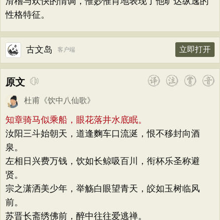
滑稽与欢快的情调，惟妙惟肖地表现了他旷达纵逸的
性格特征。
古文岛
立即打开
客户端
原文
杜甫
《
饮中八仙歌
》
知章骑马似乘船，眼花落井水底眠。
汝阳三斗始朝天，道逢麴车口流涎，恨不移封向酒
泉。
左相日兴费万钱，饮如长鲸吸百川，衔杯乐圣称避
贤。
宗之潇洒美少年，举觞白眼望青天，皎如玉树临风
前。
苏晋长斋绣佛前，醉中往往爱逃禅。