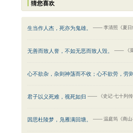
猜您喜欢
——
李清照《夏日
生当作人杰，死亦为鬼雄。
——
《
无善而致人誉，不如无恶而致人毁。
心不欲杂，杂则神荡而不收；心不欲劳，劳
——
《史记·七十列传
君子以义死难，视死如归
——
温庭筠《商山
因思杜陵梦，凫雁满回塘。