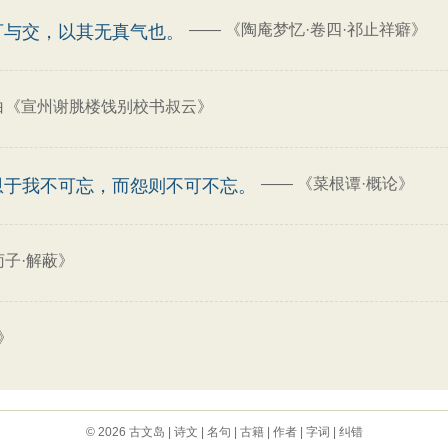
——
《陶庵梦忆·卷四·祁止祥癖》
可与交，以其无真气也。
白《宣州谢脁楼饯别校书叔云》
——
《菜根谭·概论》
恩于我不可忘，而怨则不可不忘。
荀子·解蔽》
》
© 2026
古文岛
|
诗文
|
名句
|
古籍
|
作者
|
字词
|
纠错