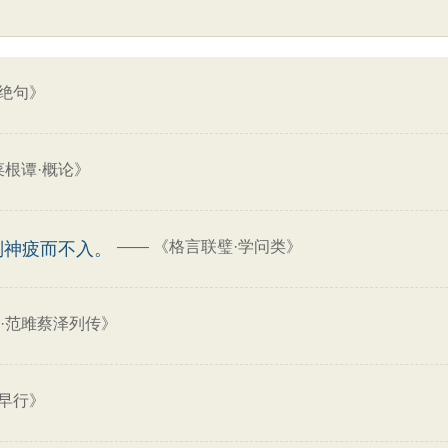
绝句》
菜根谭·概论》
——
《格言联璧·学问类》
则神疲而不入。
·范雎蔡泽列传》
早行》