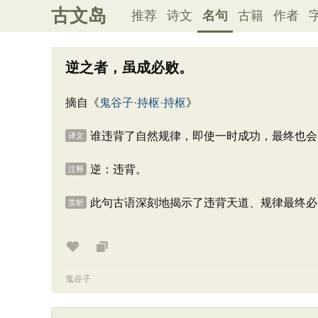
古文岛
推荐
诗文
名句
古籍
作者
逆之者，虽成必败。
摘自《
鬼谷子·持枢·持枢
》
谁违背了自然规律，即使一时成功，最终也会
译文
逆：违背。
注释
此句古语深刻地揭示了违背天道、规律最终必
赏析
鬼谷子