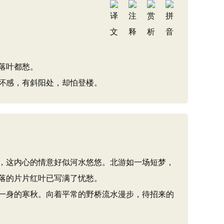
落叶都愁。
怀感，有斜阳处，却怕登楼。
，这内心的情意好似河水悠悠。北游如一场短梦，
落的片片红叶已写满了忧愁。
一身的寒秋。向着平常的野桥流水漫步，待招来的