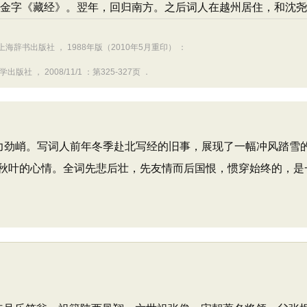
金字《藏经》。翌年，回归南方。之后词人在越州居住，和沈尧
海辞书出版社 ， 1988年版（2010年5月重印） ：
 ， 2008/11/1 ：第325-327页 ．
劲峭。写词人前年冬季赴北写经的旧事，展现了一幅冲风踏雪
秋叶的心情。全词先悲后壮，先友情而后国恨，惯穿始终的，是一