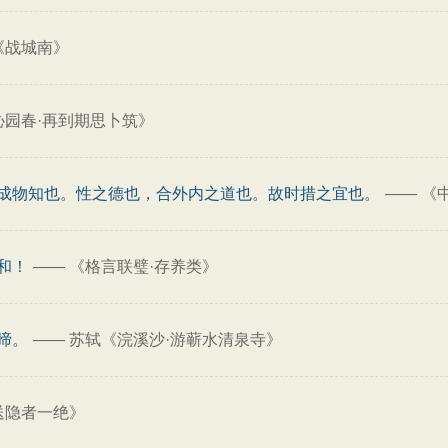
《战城南》
沁园春·再到期思卜筑》
成物知也。性之德也，合外内之道也。故时措之宜也。
——
《
和！
——
《格言联璧·存养类》
啼。
——
苏轼《浣溪沙·游蕲水清泉寺》
送隐者一绝》