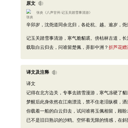
原文
张炎
《
八声甘州·记玉关踏雪事清游
》
辛卯岁，沈尧道同余北归，各处杭、越。逾岁，尧
记玉关踏雪事清游，寒气脆貂裘。傍枯林古道，长
载取白云归去，问谁留楚佩，弄影中洲？
折芦花赠
译文及注释
译文
记得在北方边关，专事去踏雪漫游，寒气冻硬了貂
梦醒后此身依然在江南漂流，禁不住老泪纵横，洒
你载着一船的白云归去，试问谁将玉佩相留，顾盼
已不是旧日熟识的沙鸥。空怀着无限的情感，在斜