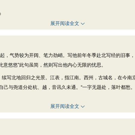
》
展开阅读全文
领起，气势较为开阔、笔力劲峭。写他前年冬季赴北写经的旧事
“此意悠悠”此句虽简，然则写出他内心无限的忧思。
续写北地回归之光景。江表，指江南。西州，古城名，在今南
自己与尧道分处杭、越，音讯久未通。“一字无题处，落叶都愁。
展开阅读全文