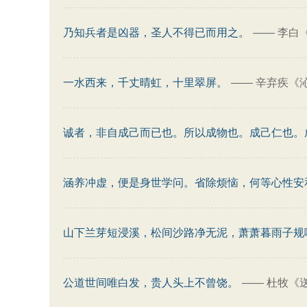
乃知兵者是凶器，圣人不得已而用之。
——
李白
一水西来，千丈晴虹，十里翠屏。
——
辛弃疾《
诚者，非自成己而已也。所以成物也。成己仁也。
涵养冲虚，便是身世学问。省除烦恼，何等心性安
山下兰芽短浸溪，松间沙路净无泥，萧萧暮雨子规
公道世间唯白发，贵人头上不曾饶。
——
杜牧《