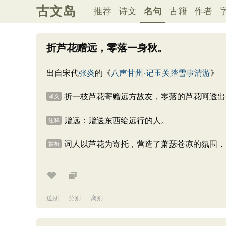
古文岛
推荐
诗文
名句
古籍
作者
折芦花赠远，零落一身秋。
出自宋代
张炎
的《
八声甘州·记玉关踏雪事清游
》
折一枝芦花寄赠远方故友，零落的芦花呵透出
译文
赠远：赠送东西给远行的人。
注释
词人以芦花为寄托，营造了萧瑟苍凉的氛围，
赏析
送别
分别
离别