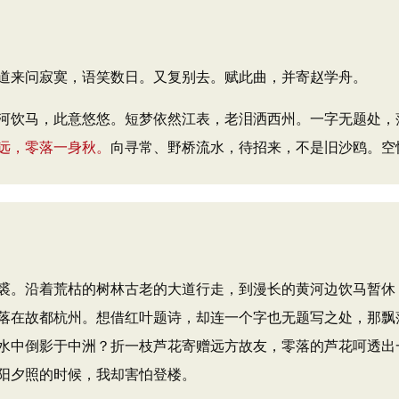
道来问寂寞，语笑数日。又复别去。赋此曲，并寄赵学舟。
河饮马，此意悠悠。短梦依然江表，老泪洒西州。一字无题处，
远，零落一身秋。
向寻常、野桥流水，待招来，不是旧沙鸥。空
裘。沿着荒枯的树林古老的大道行走，到漫长的黄河边饮马暂休
落在故都杭州。想借红叶题诗，却连一个字也无题写之处，那飘
水中倒影于中洲？折一枝芦花寄赠远方故友，零落的芦花呵透出
阳夕照的时候，我却害怕登楼。