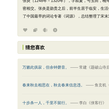
张炎（1248年－1320年），字叔夏，号玉田
密相交。张炎是勋贵之后，前半生居于临安，生活
了中国最早的词论专著《词源》，总结整理了宋末雅
猜您喜欢
万籁此俱寂，但余钟磬音。
——
常建《题破山寺
春来秋去相思在，秋去春来信息违。
——
鱼玄机
十步杀一人，千里不留行。
——
李白《侠客行》