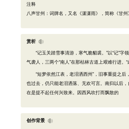
注释
八声甘州：词牌名，又名《潇潇雨》，简称《甘州
赏析
“记玉关踏雪事清游，寒气脆貂裘。”以“记”字
气袭人，三两个“南人”在那枯林古道上艰难行进。
“短梦依然江表，老泪洒西州”，旧事重提之后，
也过去，仍只能老泪洒落、无欢可言。南归以后，
在是提不起任何兴致来。因西风吹打而飘散的
创作背景