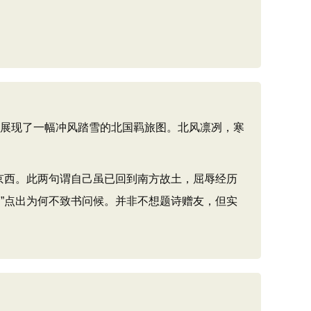
，展现了一幅冲风踏雪的北国羁旅图。北风凛冽，寒
京西。此两句谓自己虽已回到南方故土，屈辱经历
”点出为何不致书问候。并非不想题诗赠友，但实