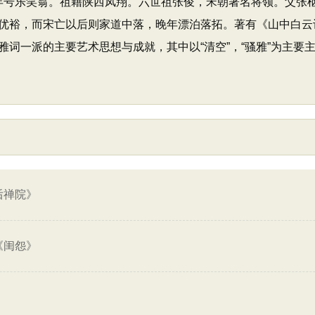
，晚年号乐笑翁。祖籍陕西凤翔。六世祖张俊，宋朝著名将领。父张
优裕，而宋亡以后则家道中落，晚年漂泊落拓。著有《山中白云词
词一派的主要艺术思想与成就，其中以“清空”，“骚雅”为主要
后禅院》
《闺怨》