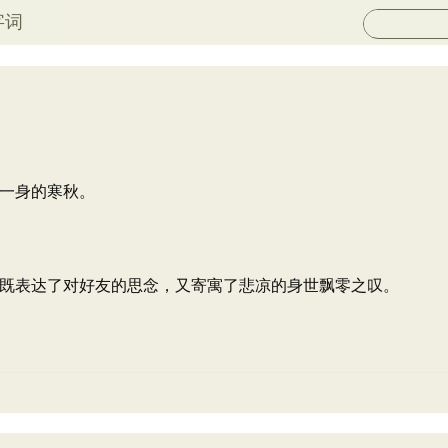
字词
一身的寒秋。
既表达了对好友的思念，又寄寓了悲凉的身世飘零之叹。