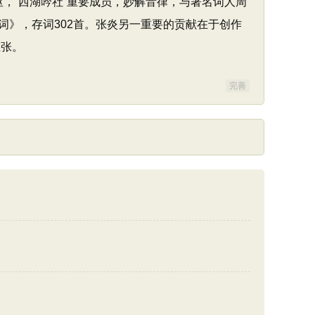
枢，“西湖吟社”重要成员，妙解音律，与著名词人周
》，存词302首。张炎另一重要的贡献在于创作
主张。
完善