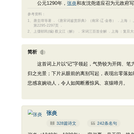
公元1290年，
张炎
和友沈尧道应召为元政府写
参考资料：
1、
唐圭璋等著 ．《唐宋词鉴赏辞典》（南宋·辽·金卷） ．上海 ： 上
第2295-2297页 ．
2、
上彊邨民(编) 蔡义江（解） ． 宋词三百首全解 ．上海 ：复旦大学出版社
简析
这首词上片以“记”字领起，气势较为开阔、笔力
归之光景；下片从眼前的离别写起，表现出零落如
悲感哀婉动人，令人如闻断雁惊风、哀猿啼月。
张炎
328篇诗文
242条名句