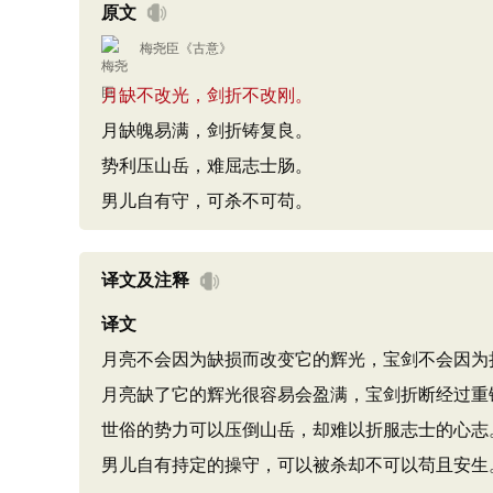
原文
梅尧臣
《
古意
》
月缺不改光，剑折不改刚。
月缺魄易满，剑折铸复良。
势利压山岳，难屈志士肠。
男儿自有守，可杀不可苟。
译文及注释
译文
月亮不会因为缺损而改变它的辉光，宝剑不会因为
月亮缺了它的辉光很容易会盈满，宝剑折断经过重
世俗的势力可以压倒山岳，却难以折服志士的心志
男儿自有持定的操守，可以被杀却不可以苟且安生