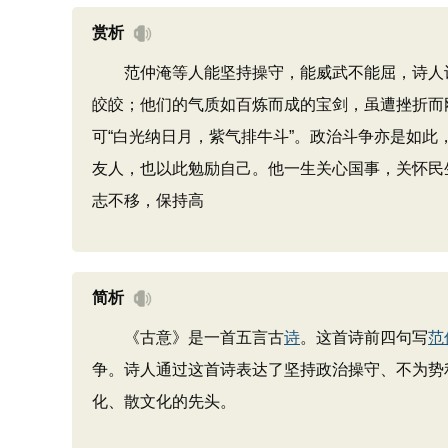
赏析
范仲淹等人能坚持操守，能威武不能屈，诗人认为
皎皎；他们的气质如百炼而成的宝剑，虽遭挫折而
可“白光纳日月，紫气排牛斗”。政治斗争亦是如
友人，也以此勉励自己。他一生关心国事，关怀民
志不移，保持高
简析
《古意》是一首五言古
诗
。这首诗前四句写
范
争。诗人通过这首诗表达了坚持政治操守、不为势
化、散文化的先头。