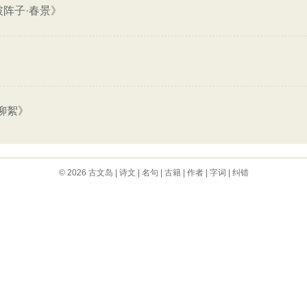
破阵子·春景》
柳絮》
© 2026
古文岛
|
诗文
|
名句
|
古籍
|
作者
|
字词
|
纠错