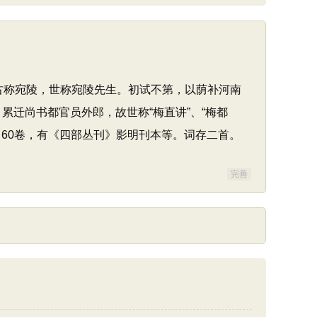
城古称宛陵，世称宛陵先生。初试不第，以荫补河南
累迁尚书都官员外郎，故世称“梅直讲”、“梅都
60卷，有《四部丛刊》影明刊本等。词存二首。
完善