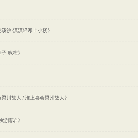
浣溪沙·漠漠轻寒上小楼》
子·咏梅》
梁川故人 / 淮上喜会梁州故人》
独游雨岩》