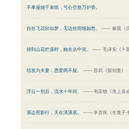
不孝漫烧千束纸，亏心空熬万炉香。
自在飞花轻似梦，无边丝雨细如愁。
——
秦观《
待到山花烂漫时，她在丛中笑。
——
毛泽东《卜算
结发为夫妻，恩爱两不疑。
——
苏武《留别妻》
浮云一别后，流水十年间。
——
韦应物《淮上喜会
溪边照影行，天在清溪底。
——
辛弃疾《生查子·