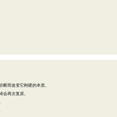
折断而改变它刚硬的本质。
铸会再次复原。
。
。