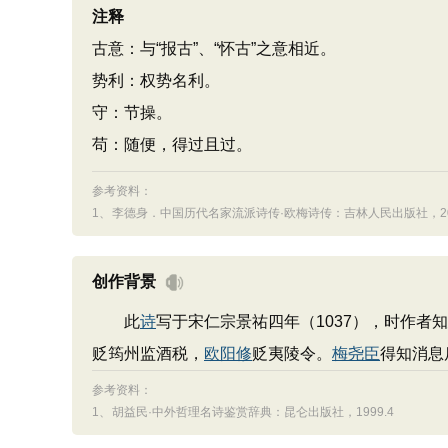
注释
古意：与“报古”、“怀古”之意相近。
势利：权势名利。
守：节操。
苟：随便，得过且过。
参考资料：
1、
李德身．中国历代名家流派诗传·欧梅诗传：吉林人民出版社，200
创作背景
此
诗
写于宋仁宗景祐四年（1037），时作
贬筠州监酒税，
欧阳修
贬夷陵令。
梅尧臣
得知消息
参考资料：
1、
胡益民·中外哲理名诗鉴赏辞典：昆仑出版社，1999.4