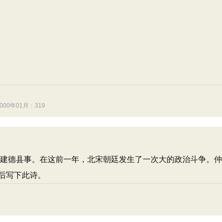
0年01月：319
者知建德县事。在这前一年，北宋朝廷发生了一次大的政治斗争。
后写下此诗。