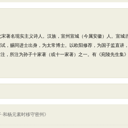
生，北宋著名现实主义诗人。汉族，宣州宣城（今属安徽）人。宣
宗召试，赐同进士出身，为太常博士。以欧阳修荐，为国子监直讲，
作注，所注为孙子十家著（或十一家著）之一。有《宛陵先生集》
子·和杨元素时移守密州》