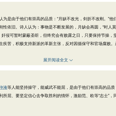
是由于他们有崇高的品质：“月缺不改光，剑折不改刚。”他
刚性依旧。诗人认为：事物是不断发展的，月缺会再圆，“时人莫
此，奸佞可暂时蒙蔽圣听，但终究会有败露之日，只要保持节操，
生疾苦，积极支持新派的革新主张，反对因循保守和官场腐败。
展开阅读全文
仲淹
等人能坚持操守，能威武不能屈，是由于他们有崇高的品质
利所屈、要坚定信心去争取胜利的情怀，激励范、欧等“志士”，