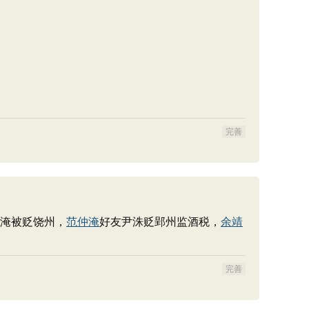
完善
仲淹被贬饶州，
范仲淹
好友尹洙贬郢州监酒税，
余靖
完善