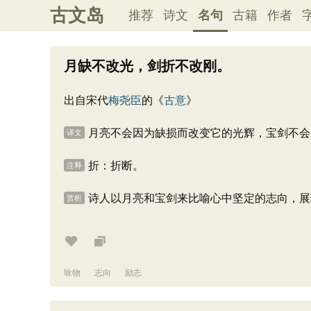
古文岛
推荐
诗文
名句
古籍
作者
月缺不改光，剑折不改刚。
出自宋代
梅尧臣
的《
古意
》
月亮不会因为缺损而改变它的光辉，宝剑不会
译文
折：折断。
注释
诗人以月亮和宝剑来比喻心中坚定的志向，展
赏析
咏物
志向
励志