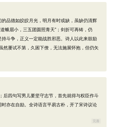
们的品德如皎皎月光，明月有时或缺，虽缺仍清辉
道蛾眉小，三五团圆照青天”；剑折可再铸，仍
坚持斗争，正义一定能战胜邪恶。诗人以此来鼓励
虽然屡试不第，久困下僚，无法施展怀抱，但仍矢
；后四句写男儿要坚守志节，首先就得与权臣作斗
同时亦在自励。全诗语言平易古朴，开了宋诗议论
完善