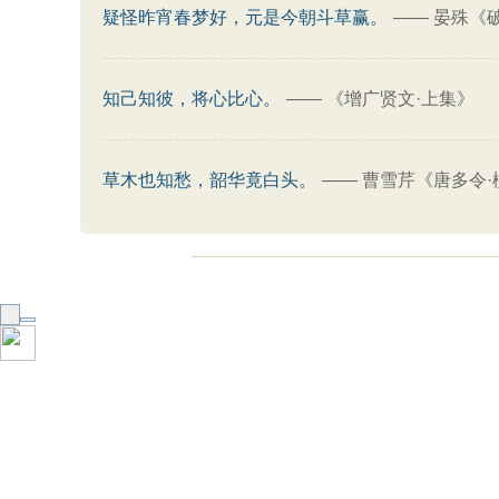
疑怪昨宵春梦好，元是今朝斗草赢。
——
晏殊《
知己知彼，将心比心。
——
《增广贤文·上集》
草木也知愁，韶华竟白头。
——
曹雪芹《唐多令·