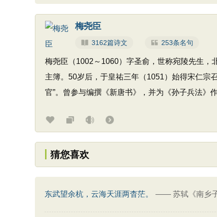
梅尧臣
3162篇诗文
253条名句
梅尧臣（1002～1060）字圣俞，世称宛陵先
主簿。50岁后，于皇祐三年（1051）始得宋仁
官”。曾参与编撰《新唐书》，并为《孙子兵法》
猜您喜欢
东武望余杭，云海天涯两杳茫。
——
苏轼《南乡