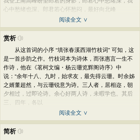
我登上南高峰盼望郎君的身影，郎君心中愁绪深，我
心中愁绪也深。郎君若心怀愁闷，最好向北峰
阅读全文 ∨
赏析
从这首词的小序 “填张春溪西湖竹枝词” 可知，这
是一首步韵之作。竹枝词本为诗体，而张惠言一生不
作诗，他在《茗柯文编・杨云珊览辉阁诗序》中
说：“余年十八、九时，始求友，最先得云珊。时余姊
之婿董超然，与云珊锐意为诗。三人者，居相迩，朝
夕相过，过即论诗。余心好两人诗，未暇学也。其后
三、四年，各以
阅读全文 ∨
简析