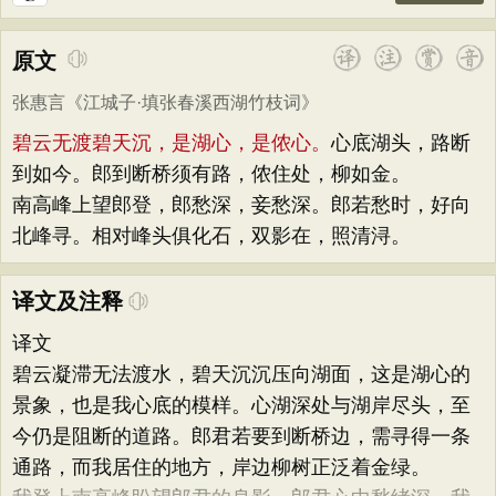
原文
张惠言
《
江城子·填张春溪西湖竹枝词
》
碧云无渡碧天沉，是湖心，是侬心。
心底湖头，路断
到如今。郎到断桥须有路，侬住处，柳如金。
南高峰上望郎登，郎愁深，妾愁深。郎若愁时，好向
北峰寻。相对峰头俱化石，双影在，照清浔。
译文及注释
译文
碧云凝滞无法渡水，碧天沉沉压向湖面，这是湖心的
景象，也是我心底的模样。心湖深处与湖岸尽头，至
今仍是阻断的道路。郎君若要到断桥边，需寻得一条
通路，而我居住的地方，岸边柳树正泛着金绿。