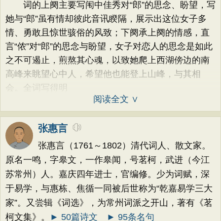
词的上阕主要写闱中佳秀对“郎”的思念、盼望，写
她与“郎”虽有情却彼此音讯睽隔，展示出这位女子多
情、勇敢且惊世骇俗的风致；下阕承上阕的情感，直
言“侬”对“郎”的思念与盼望，女子对恋人的思念是如此
之不可遏止，煎熬其心魂，以致她爬上西湖傍边的南
高峰来眺望心中人，希望他也能登上山峰，与其相
会。全词写得明
阅读全文 ∨
张惠言
张惠言（1761～1802）清代词人、散文家。
原名一鸣，字皋文，一作皋闻，号茗柯，武进（今江
苏常州）人。嘉庆四年进士，官编修。少为词赋，深
于易学，与惠栋、焦循一同被后世称为“乾嘉易学三大
家”。又尝辑《词选》，为常州词派之开山，著有《茗
柯文集》。
► 50篇诗文
► 95条名句