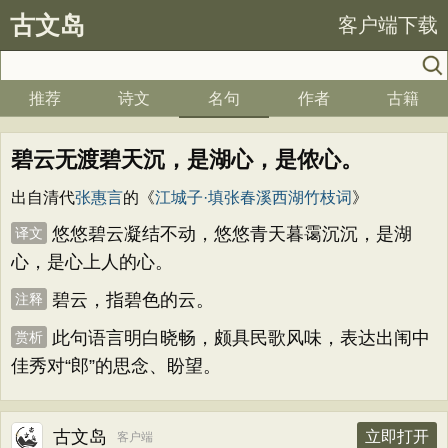
古文岛
客户端下载
推荐
诗文
名句
作者
古籍
碧云无渡碧天沉，是湖心，是侬心。
出自清代
张惠言
的《
江城子·填张春溪西湖竹枝词
》
悠悠碧云凝结不动，悠悠青天暮霭沉沉，是湖
译文
心，是心上人的心。
碧云，指碧色的云。
注释
此句语言明白晓畅，颇具民歌风味，表达出闱中
赏析
佳秀对“郎”的思念、盼望。
古文岛
立即打开
客户端