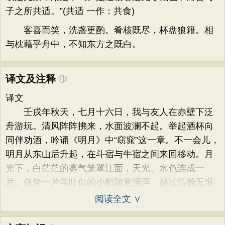
子之所共适。”(共适 一作：共食)
客喜而笑，洗盏更酌。肴核既尽，杯盘狼籍。相
与枕藉乎舟中，不知东方之既白。
译文及注释
译文
壬戌年秋天，七月十六日，我与友人在赤壁下泛
舟游玩。清风阵阵拂来，水面波澜不起。举起酒杯向
同伴劝酒，吟诵《明月》中“窈窕”这一章。不一会儿，
明月从东山后升起，在斗宿与牛宿之间来回移动。月
光下，白茫茫的雾气笼罩江面，天光、水色连成一
片。任凭一片苇叶似的小船随意漂浮，越过浩瀚无垠
阅读全文 ∨