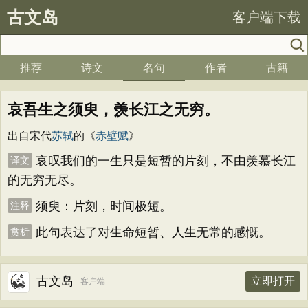
古文岛
客户端下载
推荐
诗文
名句
作者
古籍
哀吾生之须臾，羡长江之无穷。
出自宋代
苏轼
的《
赤壁赋
》
哀叹我们的一生只是短暂的片刻，不由羡慕长江
译文
的无穷无尽。
须臾：片刻，时间极短。
注释
此句表达了对生命短暂、人生无常的感慨。
赏析
古文岛
立即打开
客户端