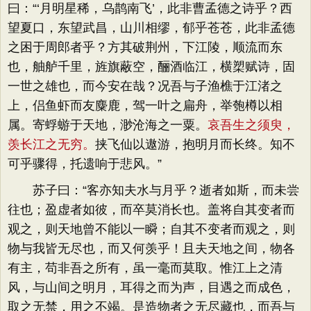
曰：“‘月明星稀，乌鹊南飞’，此非曹孟德之诗乎？西
望夏口，东望武昌，山川相缪，郁乎苍苍，此非孟德
之困于周郎者乎？方其破荆州，下江陵，顺流而东
也，舳舻千里，旌旗蔽空，酾酒临江，横槊赋诗，固
一世之雄也，而今安在哉？况吾与子渔樵于江渚之
上，侣鱼虾而友麋鹿，驾一叶之扁舟，举匏樽以相
属。寄蜉蝣于天地，渺沧海之一粟。
哀吾生之须臾，
羡长江之无穷。
挟飞仙以遨游，抱明月而长终。知不
可乎骤得，托遗响于悲风。”
苏子曰：“客亦知夫水与月乎？逝者如斯，而未尝
往也；盈虚者如彼，而卒莫消长也。盖将自其变者而
观之，则天地曾不能以一瞬；自其不变者而观之，则
物与我皆无尽也，而又何羡乎！且夫天地之间，物各
有主，苟非吾之所有，虽一毫而莫取。惟江上之清
风，与山间之明月，耳得之而为声，目遇之而成色，
取之无禁，用之不竭。是造物者之无尽藏也，而吾与