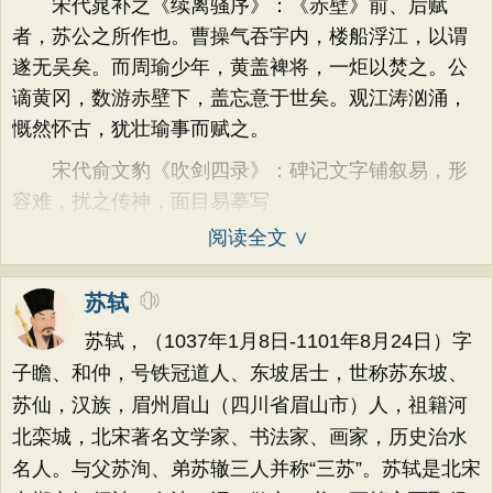
宋代晁补之《续离骚序》：《赤壁》前、后赋
者，苏公之所作也。曹操气吞宇内，楼船浮江，以谓
遂无吴矣。而周瑜少年，黄盖裨将，一炬以焚之。公
谪黄冈，数游赤壁下，盖忘意于世矣。观江涛汹涌，
慨然怀古，犹壮瑜事而赋之。
宋代俞文豹《吹剑四录》：碑记文字铺叙易，形
容难，扰之传神，面目易摹写
阅读全文 ∨
苏轼
苏轼，（1037年1月8日-1101年8月24日）字
子瞻、和仲，号铁冠道人、东坡居士，世称苏东坡、
苏仙，汉族，眉州眉山（四川省眉山市）人，祖籍河
北栾城，北宋著名文学家、书法家、画家，历史治水
名人。与父苏洵、弟苏辙三人并称“三苏”。苏轼是北宋