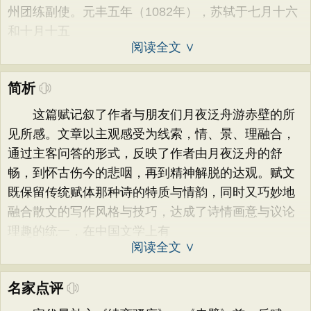
州团练副使。元丰五年（1082年），苏轼于七月十六
和十月十五
阅读全文 ∨
简析
这篇赋记叙了作者与朋友们月夜泛舟游赤壁的所
见所感。文章以主观感受为线索，情、景、理融合，
通过主客问答的形式，反映了作者由月夜泛舟的舒
畅，到怀古伤今的悲咽，再到精神解脱的达观。赋文
既保留传统赋体那种诗的特质与情韵，同时又巧妙地
融合散文的写作风格与技巧，达成了诗情画意与议论
理趣的统一，在中国文学上有
阅读全文 ∨
名家点评