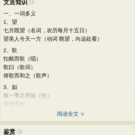
文言知识
一、一词多义
1、望
七月既望（名词，农历每月十五日）
望美人兮天一方（动词 眺望，向远处看）
2、歌
扣舷而歌（唱）
歌曰（歌词）
倚歌而和之（歌声）
3、如
纵一苇之所如（往）
浩浩乎如
阅读全文 ∨
鉴赏