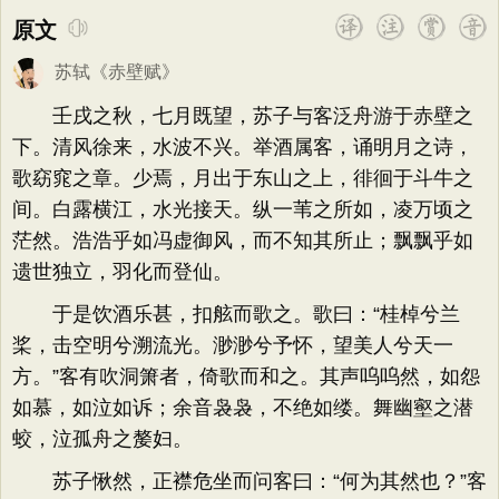
原文
苏轼
《
赤壁赋
》
壬戌之秋，七月既望，苏子与客泛舟游于赤壁之
下。清风徐来，水波不兴。举酒属客，诵明月之诗，
歌窈窕之章。少焉，月出于东山之上，徘徊于斗牛之
间。白露横江，水光接天。纵一苇之所如，凌万顷之
茫然。浩浩乎如冯虚御风，而不知其所止；飘飘乎如
遗世独立，羽化而登仙。
于是饮酒乐甚，扣舷而歌之。歌曰：“桂棹兮兰
桨，击空明兮溯流光。渺渺兮予怀，望美人兮天一
方。”客有吹洞箫者，倚歌而和之。其声呜呜然，如怨
如慕，如泣如诉；余音袅袅，不绝如缕。舞幽壑之潜
蛟，泣孤舟之嫠妇。
苏子愀然，正襟危坐而问客曰：“何为其然也？”客