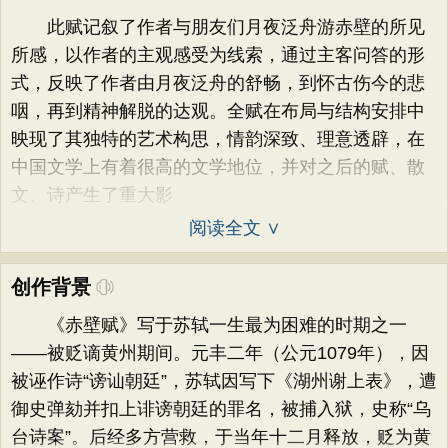
此赋记叙了作者与朋友们月夜泛舟游赤壁的所见
所感，以作者的主观感受为线索，通过主客问答的形
式，反映了作者由月夜泛舟的舒畅，到怀古伤今的悲
咽，再到精神解脱的达观。全赋在布局与结构安排中
映现了其独特的艺术构思，情韵深致、理意透辟，在
中国文学上有着很高的文学地位，并对之后的赋、散
文、诗产生了重大影
阅读全文 ∨
创作背景
《赤壁赋》写于苏轼一生最为困难的时期之一
——被贬谪黄州期间。元丰二年（公元1079年），因
被诬作诗“谤讪朝廷”，苏轼因写下《湖州谢上表》，遭
御史弹劾并扣上诽谤朝廷的罪名，被捕入狱，史称“乌
台诗案”。后经多方营救，于当年十二月释放，贬为黄