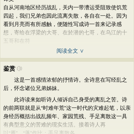
自从河南地区经历战乱，关内一带漕运受阻致使饥荒
四起，我们兄弟也因此流离失散，各自在一处。因为
看到月亮而有所感触，便随性写成诗一首来记录感
想，寄给在浮梁的大哥、在於潜的七哥，在乌江的十
五哥和在符
阅读全文 ∨
鉴赏
这是一首感情浓郁的抒情诗。全诗意在写经乱之
后，怀念诸位兄弟姊妹。
此诗读来如听诗人倾诉自己身受的离乱之苦。诗
的前两联就是从“时难年荒”这一时代的灾难起笔，以亲
身经历概括出战乱频年、家园荒残、手足离散这一具
有典型意义的苦难的现实生活。接着诗人再
以“雁”、“蓬”作比：手足离散各