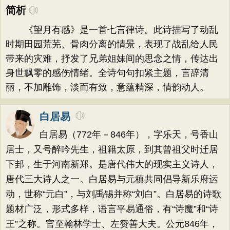
简析
《望月有感》是一首七言律诗。此诗描写了动乱
时期田园荒芜、骨肉分离的情景，表现了战乱给人民
带来的灾难，抒发了兄弟姐妹间的思念之情，传达出
身世飘零的感伤情绪。全诗句句扣紧主题，言辞清
丽，不加雕饰，淡而有致，意蕴精深，情韵动人。
白居易
白居易（772年－846年），字乐天，号香山
居士，又号醉吟先生，祖籍太原，到其曾祖父时迁居
下邽，生于河南新郑。是唐代伟大的现实主义诗人，
唐代三大诗人之一。白居易与元稹共同倡导新乐府运
动，世称“元白”，与刘禹锡并称“刘白”。白居易的诗歌
题材广泛，形式多样，语言平易通俗，有“诗魔”和“诗
王”之称。官至翰林学士、左赞善大夫。公元846年，