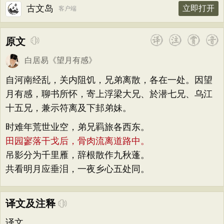
古文岛
立即打开
客户端
原文
白居易
《
望月有感
》
自河南经乱，关内阻饥，兄弟离散，各在一处。因望
月有感，聊书所怀，寄上浮梁大兄、於潜七兄、乌江
十五兄，兼示符离及下邽弟妹。
时难年荒世业空，弟兄羁旅各西东。
田园寥落干戈后，骨肉流离道路中。
吊影分为千里雁，辞根散作九秋蓬。
共看明月应垂泪，一夜乡心五处同。
译文及注释
译文