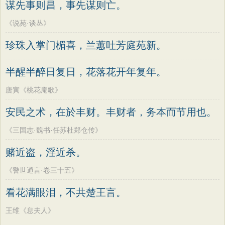
谋先事则昌，事先谋则亡。
《说苑·谈丛》
珍珠入掌门楣喜，兰蕙吐芳庭苑新。
半醒半醉日复日，花落花开年复年。
唐寅《桃花庵歌》
安民之术，在於丰财。丰财者，务本而节用也。
《三国志·魏书·任苏杜郑仓传》
赌近盗，淫近杀。
《警世通言·卷三十五》
看花满眼泪，不共楚王言。
王维《息夫人》