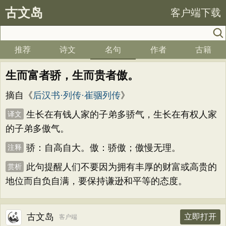
古文岛
客户端下载
推荐
诗文
名句
作者
古籍
生而富者骄，生而贵者傲。
摘自《
后汉书·列传·崔骃列传
》
生长在有钱人家的子弟多骄气，生长在有权人家
译文
的子弟多傲气。
骄：自高自大。傲：骄傲；傲慢无理。
注释
此句提醒人们不要因为拥有丰厚的财富或高贵的
赏析
地位而自负自满，要保持谦逊和平等的态度。
古文岛
立即打开
客户端