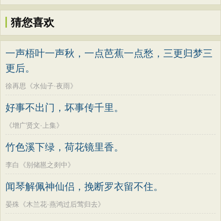
猜您喜欢
一声梧叶一声秋，一点芭蕉一点愁，三更归梦三
更后。
徐再思《水仙子·夜雨》
好事不出门，坏事传千里。
《增广贤文·上集》
竹色溪下绿，荷花镜里香。
李白《别储邕之剡中》
闻琴解佩神仙侣，挽断罗衣留不住。
晏殊《木兰花·燕鸿过后莺归去》