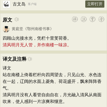
古文岛
立即打开
客户端
原文
黄庭坚
《
鄂州南楼书事
》
四顾山光接水光，凭栏十里芰荷香。
清风明月无人管，并作南楼一味凉。
译文及注释
译文
站在南楼上倚着栏杆向四周望去，只见山光、水色连
在一起，辽阔的水面上菱角、荷花盛开，飘来阵阵香
气。
清风明月没有人看管自由自在，月光融入清风从南面
吹来，使人感到一片凉爽和惬意。