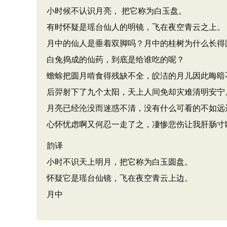
小时候不认识月亮， 把它称为白玉盘。
有时怀疑是瑶台仙人的明镜，飞在夜空青云之上。
月中的仙人是垂着双脚吗？月中的桂树为什么长得
白兔捣成的仙药，到底是给谁吃的呢？
蟾蜍把圆月啃食得残缺不全，皎洁的月儿因此晦暗
后羿射下了九个太阳，天上人间免却灾难清明安宁
月亮已经沦没而迷惑不清，没有什么可看的不如远
心怀忧虑啊又何忍一走了之，凄惨悲伤让我肝肠寸
韵译
小时不识天上明月，把它称为白玉圆盘。
怀疑它是瑶台仙镜，飞在夜空青云上边。
月中