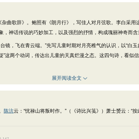
杂曲歌辞》。鲍照有《朗月行》，写佳人对月弦歌。李白采用
象，神话传说的巧妙加工，以及强烈的抒情，构成瑰丽神奇而含
镜，飞在青云端。”先写儿童时期对月亮稚气的认识，以“白玉盘
“疑”这两个动词，传达出儿童的天真烂漫之态。这四句诗，看似
展开阅读全文
。
陈沆
云：“忧禄山将叛时作。”（《诗比兴笺》）萧士赟云：“