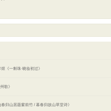
李煜《一斛珠·晓妆初过》
伊州歌》
春归山居题窗前竹 / 暮春归故山草堂诗》