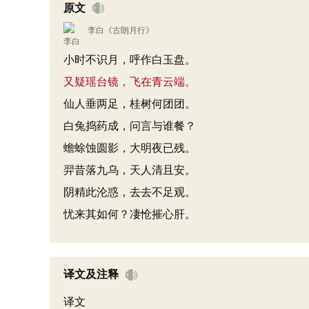
原文
李白
《
古朗月行
》
小时不识月，呼作白玉盘。
又疑瑶台镜，飞在青云端。
仙人垂两足，桂树何团团。
白兔捣药成，问言与谁餐？
蟾蜍蚀圆影，大明夜已残。
羿昔落九乌，天人清且安。
阴精此沦惑，去去不足观。
忧来其如何？凄怆摧心肝。
译文及注释
译文