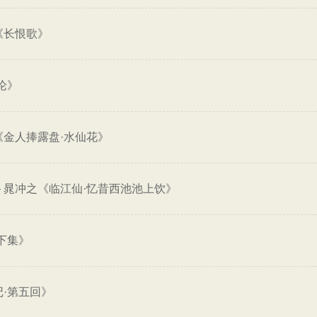
《长恨歌》
论》
《金人捧露盘·水仙花》
—
晁冲之《临江仙·忆昔西池池上饮》
下集》
记·第五回》