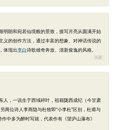
渐明朗和宛若仙境般的景致，接写月亮从圆满开始
主义的创作方法，通过丰富的想象、对神话传说的
，体现出
李白
诗歌雄奇奔放、清新俊逸的风格。
完善
山东人，一说生于西域碎叶，祖籍陇西成纪（今甘肃
另两位诗人李商隐与杜牧即“小李杜”区别，杜甫与
诗作中多为醉时写就，代表作有《望庐山瀑布》