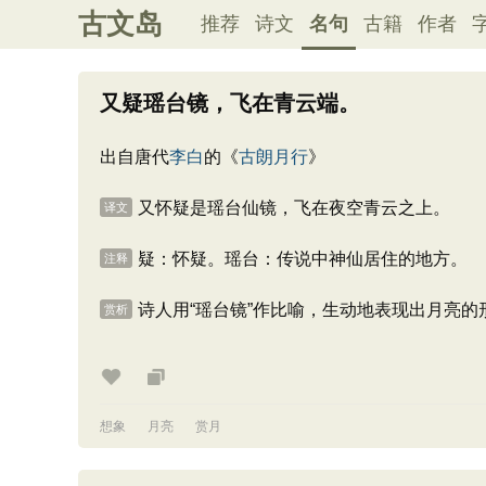
古文岛
推荐
诗文
名句
古籍
作者
又疑瑶台镜，飞在青云端。
出自唐代
李白
的《
古朗月行
》
又怀疑是瑶台仙镜，飞在夜空青云之上。
译文
疑：怀疑。瑶台：传说中神仙居住的地方。
注释
诗人用“瑶台镜”作比喻，生动地表现出月亮
赏析
想象
月亮
赏月