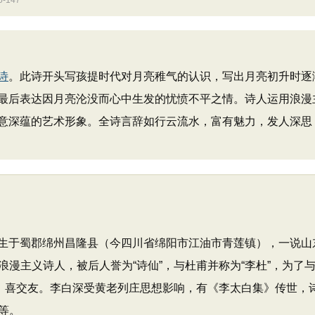
147
诗
。此诗开头写孩提时代对月亮稚气的认识，写出月亮初升时逐
最后表达因月亮沦没而心中生发的忧愤不平之情。诗人运用浪漫
意深蕴的艺术形象。全诗言辞如行云流水，富有魅力，发人深思
，出生于蜀郡绵州昌隆县（今四川省绵阳市江油市青莲镇），一说
漫主义诗人，被后人誉为“诗仙”，与杜甫并称为“李杜”，为了与
诗，喜交友。李白深受黄老列庄思想影响，有《李太白集》传世，
等。