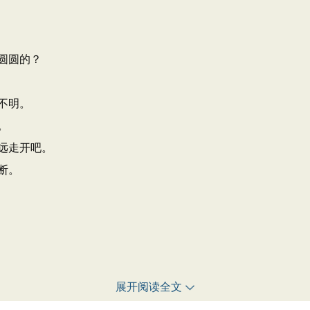
圆圆的？
不明。
。
远走开吧。
断。
展开阅读全文