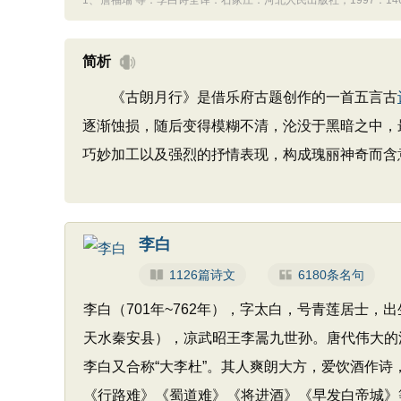
1、
詹福瑞 等．李白诗全译．石家庄：河北人民出版社，1997：146-
简析
《古朗月行》是借乐府古题创作的一首五言古
逐渐蚀损，随后变得模糊不清，沦没于黑暗之中，
巧妙加工以及强烈的抒情表现，构成瑰丽神奇而含
李白
1126篇诗文
6180条名句
李白（701年~762年），字太白，号青莲居士
天水秦安县），凉武昭王李暠九世孙。唐代伟大的浪
李白又合称“大李杜”。其人爽朗大方，爱饮酒作
《行路难》《蜀道难》《将进酒》《早发白帝城》