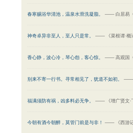
春寒赐浴华清池，温泉水滑洗凝脂。
——
白居易
神奇卓异非至人，至人只是常。
——
《菜根谭·概
香心静，波心冷，琴心怨，客心惊。
——
高观国
别来不寄一行书。寻常相见了，犹道不如初。
—
福满须防有祸，凶多料必无争。
——
《增广贤文·
今朝有酒今朝醉，莫管门前是与非！
——
《西游