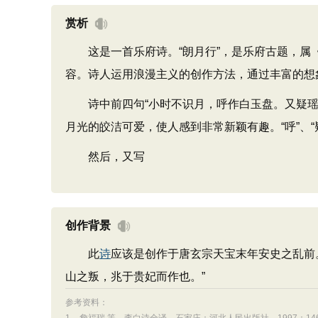
赏析
这是一首乐府诗。“朗月行”，是乐府古题，属《
容。诗人运用浪漫主义的创作方法，通过丰富的想
诗中前四句“小时不识月，呼作白玉盘。又疑瑶台
月光的皎洁可爱，使人感到非常新颖有趣。“呼”、
然后，又写
创作背景
此
诗
应该是创作于唐玄宗天宝末年安史之乱前
山之叛，兆于贵妃而作也。”
参考资料：