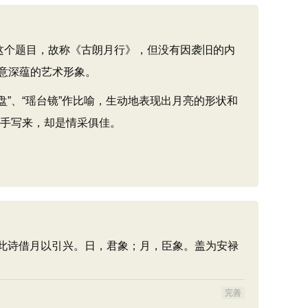
这个题目，故称《古朗月行》，但没有因袭旧的内
意深蕴的艺术形象。
”、“瑶台镜”作比喻，生动地表现出月亮的形状和
信手写来，却是情采俱佳。
按此诗借月以引兴。日，君象；月，臣象。盖为安禄
完善