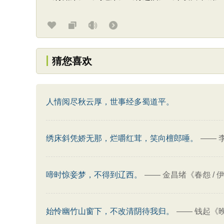
猜您喜欢
人情阅尽秋云厚，世事经多蜀道平。
绣床斜凭娇无那，烂嚼红茸，笑向檀郎唾。
——
啼时惊妾梦，不得到辽西。
——
金昌绪《春怨 / 
始怜幽竹山窗下，不改清阴待我归。
——
钱起《晚