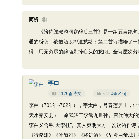
简析
《陪侍郎叔游洞庭醉后三首》是一组五言绝句
通的感慨，欲借酒以排遣愁绪；第二首诗描绘了一
碍，用无穷尽的醉酒刷掉心头的愁闷。全诗层次分
李白
1126篇诗文
6180条名句
李白（701年~762年），字太白，号青莲居士
天水秦安县），凉武昭王李暠九世孙。唐代伟大的浪
李白又合称“大李杜”。其人爽朗大方，爱饮酒作
《行路难》《蜀道难》《将进酒》《早发白帝城》