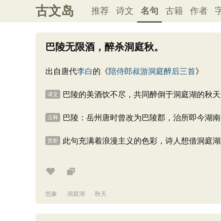
古文岛
推荐
诗文
名句
古籍
作者
巴陵无限酒，醉杀洞庭秋。
出自唐代
李白
的《
陪侍郎叔游洞庭醉后三首
》
巴陵的美酒饮不尽，共同醉倒于洞庭湖的秋天
译文
巴陵：岳州唐时曾改为巴陵郡，治所即今湖南
注释
此句充满着浪漫主义的色彩，诗人想借洞庭湖
赏析
想象
洞庭湖
秋天