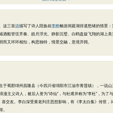
。这三首
诗
描写了诗人陪族叔
李晔
畅游洞庭湖排遣愁绪的情景：
幅酒船管弦齐奏、皓月浮光、静影沉璧、白鸥盘旋飞翔的湖上美
明而又环环相扣，构思独特，情景交融，意境开阔。
，出生于蜀郡绵州昌隆县（今四川省绵阳市江油市青莲镇），一说
漫主义诗人，被后人誉为“诗仙”，与杜甫并称为“李杜”，为了与
诗，喜交友。李白深受黄老列庄思想影响，有《李太白集》传世，
等。