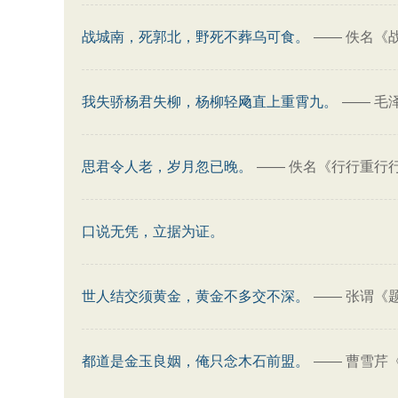
战城南，死郭北，野死不葬乌可食。
——
佚名《
我失骄杨君失柳，杨柳轻飏直上重霄九。
——
毛
思君令人老，岁月忽已晚。
——
佚名《行行重行
口说无凭，立据为证。
世人结交须黄金，黄金不多交不深。
——
张谓《
都道是金玉良姻，俺只念木石前盟。
——
曹雪芹