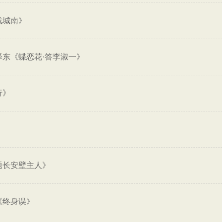
战城南》
泽东《蝶恋花·答李淑一》
行》
题长安壁主人》
《终身误》