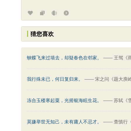
猜您喜欢
蛱蝶飞来过墙去，却疑春色在邻家。
——
王驾《
我行殊未已，何日复归来。
——
宋之问《题大庾
冻合玉楼寒起粟，光摇银海眩生花。
——
苏轼《
莫嫌举世无知己，未有庸人不忌才。
——
查慎行