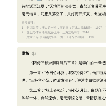
待地返至江夏，“天地再新法令宽，夜郎迁客带霜
毫无结果，幻想又落空了，只好离开江夏，出游湖
参考资料：
1、
詹福瑞 等 ．李白诗全译 ．石家庄 ：河北人民出版社 ，1997 ：74
2、
管士光·李白诗集新注·上海：上海三联书店，2014
3、
萧涤非 等·唐诗鉴赏辞典·上海：上海辞书出版社，1983
赏析
《陪侍郎叔游洞庭醉后三首》是李白的一组纪游
第一首：“今日竹林宴，我家贤侍郎”，借用阮咸
晔。“三杯容小阮，醉后发清狂”，讲述李白欲借酒
第二首：“船上齐桡乐，湖心泛月归。白鸥闲不去
浑然一体，自然流畅，毫无滞涩之感，音情顿挫之