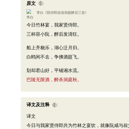
原文
李白
《
陪侍郎叔游洞庭醉后三首
》
今日竹林宴，我家贤侍郎。
三杯容小阮，醉后发清狂。
船上齐桡乐，湖心泛月归。
白鸥闲不去，争拂酒筵飞。
刬却君山好，平铺湘水流。
巴陵无限酒，醉杀洞庭秋。
译文及注释
译文
今日与我家贤侍郎共为竹林之宴饮，就像阮咸与叔