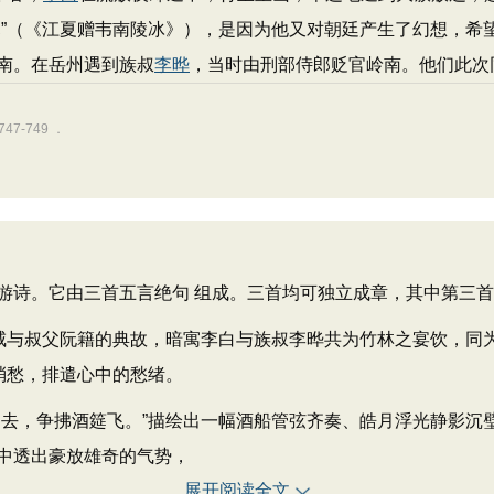
寒”（《江夏赠韦南陵冰》），是因为他又对朝廷产生了幻想，希
南。在岳州遇到族叔
李晔
，当时由刑部侍郎贬官岭南。他们此次
7-749 ．
诗。它由三首五言绝句 组成。三首均可独立成章，其中第三首
与叔父阮籍的典故，暗寓李白与族叔李晔共为竹林之宴饮，同
消愁，排遣心中的愁绪。
，争拂酒筵飞。”描绘出一幅酒船管弦齐奏、皓月浮光静影沉
中透出豪放雄奇的气势，
展开阅读全文