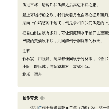
酒过三杯，请容许我酒醉之后高迈不羁之态。
船上齐唱行船之歌，我们乘着月色自湖心泛舟而归
湖面上白鸥悠闲不远飞，倒是争相在我们酒筵的上
把君山削去该有多好，可让洞庭湖水平铺开去望而
巴陵的美酒饮不尽，共同醉倒于洞庭湖的秋天。
注释
竹林宴：用阮籍、阮咸叔侄同饮于竹林事，《晋书·
小阮：即阮咸，与阮籍相对，故称小阮。
桡乐：谓舟
创作背景
这组
诗
作于唐肃宗乾元二年（759）秋。这一