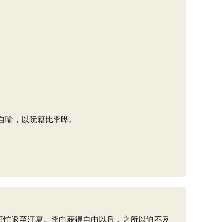
咸自喻，以阮籍比李晔。
赶忙返至江夏。李白获得自由以后，之所以迫不及