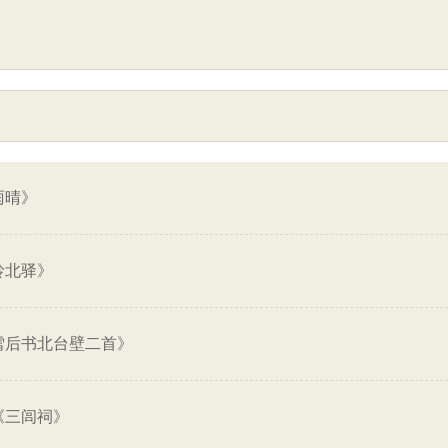
雨晴》
岭北驿》
雪后书北台壁二首》
《三闾祠》