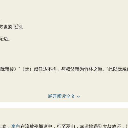
。
方盘旋飞翔。
无边。
阮籍传》“（阮）咸任达不拘，与叔父籍为竹林之游。”此以阮
展开阅读全文
年春，
李白
在流放夜郎途中，行至巫山，幸运地遇到大赦放还，