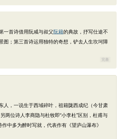
第一首诗借用阮咸与叔父
阮籍
的典故，抒写仕途不
景图；第三首诗运用独特的奇想，铲去人生坎坷障
完善
山东人，一说生于西域碎叶，祖籍陇西成纪（今甘肃
另两位诗人李商隐与杜牧即“小李杜”区别，杜甫与
诗作中多为醉时写就，代表作有《望庐山瀑布》