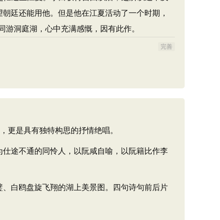
望朝廷还能用他。但是他在江夏活动了一个时期，
同游洞庭湖，心中充满感慨，因有此作。
完善
，更是具有独特构思的抒情绝唱。
为仕途不通的同怜人，以阮咸自喻，以阮籍比作李
璧、白鸥盘旋飞翔的湖上美景图。四句诗句前后片