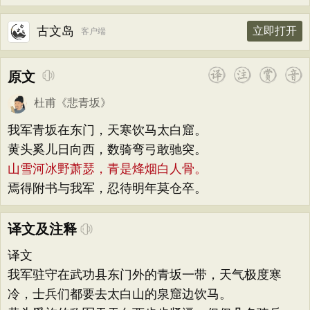
古文岛
立即打开
客户端
原文
杜甫
《
悲青坂
》
我军青坂在东门，天寒饮马太白窟。
黄头奚儿日向西，数骑弯弓敢驰突。
山雪河冰野萧瑟，青是烽烟白人骨。
焉得附书与我军，忍待明年莫仓卒。
译文及注释
译文
我军驻守在武功县东门外的青坂一带，天气极度寒
冷，士兵们都要去太白山的泉窟边饮马。