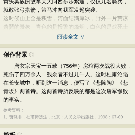
黄头奚族的敌军天天向西步步紧逼，仅仅几名骑兵，
就敢张弓搭箭，策马冲向我军发起突袭。
这时候山上全是积雪，河面结满厚冰，野外一片荒凉
萧瑟的景象。青色的是报警的烽烟，白色的是战死士
阅读全文 ∨
创作背景
唐玄宗天宝十五载（756年）房琯两次战役大败，
死伤了四万余人，残余者不过几千人。这时杜甫沦陷
在长安城中，听到这一消息，便写了《悲陈陶》《悲
青坂》两首诗。这两首诗所反映的都是这次唐军惨败
的事实。
参考资料：
1、
萧涤非．杜甫诗选注．北京：人民文学出版社，1998：67-69