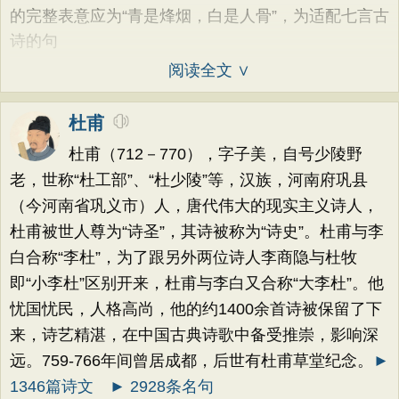
的完整表意应为“青是烽烟，白是人骨”，为适配七言古
诗的句
阅读全文 ∨
杜甫
杜甫（712－770），字子美，自号少陵野
老，世称“杜工部”、“杜少陵”等，汉族，河南府巩县
（今河南省巩义市）人，唐代伟大的现实主义诗人，
杜甫被世人尊为“诗圣”，其诗被称为“诗史”。杜甫与李
白合称“李杜”，为了跟另外两位诗人李商隐与杜牧
即“小李杜”区别开来，杜甫与李白又合称“大李杜”。他
忧国忧民，人格高尚，他的约1400余首诗被保留了下
来，诗艺精湛，在中国古典诗歌中备受推崇，影响深
远。759-766年间曾居成都，后世有杜甫草堂纪念。
►
1346篇诗文
► 2928条名句