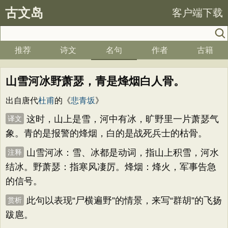
古文岛
客户端下载
推荐
诗文
名句
作者
古籍
山雪河冰野萧瑟，青是烽烟白人骨。
出自唐代
杜甫
的《
悲青坂
》
这时，山上是雪，河中有冰，旷野里一片萧瑟气
译文
象。青的是报警的烽烟，白的是战死兵士的枯骨。
山雪河冰：雪、冰都是动词，指山上积雪，河水
注释
结冰。野萧瑟：指寒风凄厉。烽烟：烽火，军事告急
的信号。
此句以表现“尸横遍野”的情景，来写“群胡”的飞扬
赏析
跋扈。