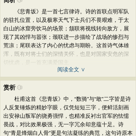
简析
《悲青坂》是一首七言律诗。诗的首联点明军队
的驻扎位置，以及极寒天气下士兵们不畏艰难，于太
白山的冰窟旁饮马的场景；颔联将视线转向敌方，展
现了其凶悍与嚣张；颈联进一步描绘了战场的惨烈与
荒凉；尾联表达了内心的忧虑与期盼。这首诗气体雄
浑，既有对将士们的深情关怀，也是对国家安危的深
切忧虑，是一首充满爱国主
阅读全文 ∨
赏析
杜甫这首《悲青坂》中，“数骑”与“敢”二字皆是诗
人反复锤炼的精妙字眼，仅凭短短三字，便鲜活刻画
出安禄山叛军的骁勇强悍，也精准反衬出官军的怯懦
畏战，对比效果极强，无一字冗余却意蕴十足。诗
句“青是烽烟白人骨”更是句法凝练的典范，这句诗原本