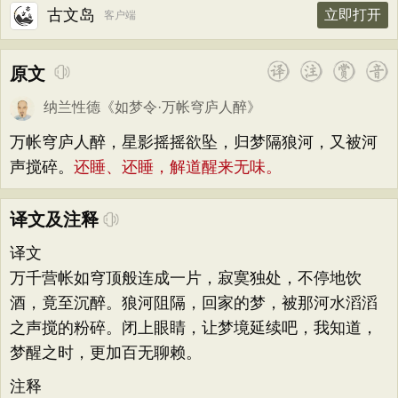
古文岛
立即打开
客户端
原文
纳兰性德
《
如梦令·万帐穹庐人醉
》
万帐穹庐人醉，星影摇摇欲坠，归梦隔狼河，又被河
声搅碎。
还睡、还睡，解道醒来无味。
译文及注释
译文
万千营帐如穹顶般连成一片，寂寞独处，不停地饮
酒，竟至沉醉。狼河阻隔，回家的梦，被那河水滔滔
之声搅的粉碎。闭上眼睛，让梦境延续吧，我知道，
梦醒之时，更加百无聊赖。
注释