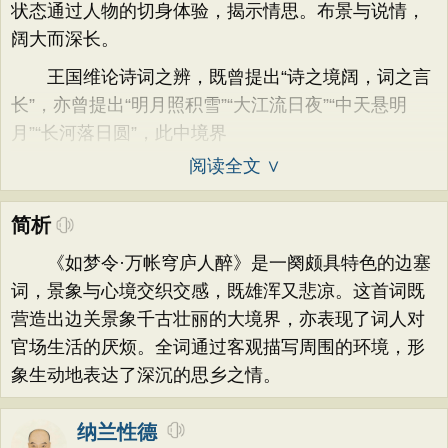
状态通过人物的切身体验，揭示情思。布景与说情，
阔大而深长。
王国维论诗词之辨，既曾提出“诗之境阔，词之言
长”，亦曾提出“明月照积雪”“大江流日夜”“中天悬明
月”“长河落日圆”，此中境界
阅读全文 ∨
简析
《如梦令·万帐穹庐人醉》是一阕颇具特色的边塞
词，景象与心境交织交感，既雄浑又悲凉。这首词既
营造出边关景象千古壮丽的大境界，亦表现了词人对
官场生活的厌烦。全词通过客观描写周围的环境，形
象生动地表达了深沉的思乡之情。
纳兰性德