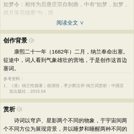
如梦令：相传为后唐庄宗自制曲，中有"如梦，如梦，
残月落花烟重"句，因
阅读全文 ∨
创作背景
康熙二十一年（1682年）二月，纳兰奉命出塞。
征途中，词人看到气象雄壮的营地，于是创作这首边
塞词。
参考资料：
1、
（清）纳兰性德著；侯清恒，李少辉注评·纳兰词赏析：中国言
实出版社，2015.04
赏析
诗词以穹庐、星影两个不同的物象，于宇宙间两
个不同方位为展现背景，并以睡梦和睡醒两种不同的