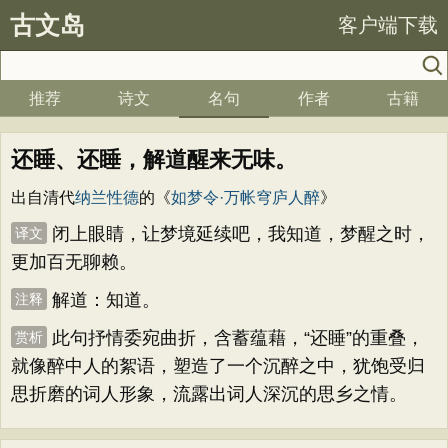
古文岛
客户端下载
推荐
诗文
名句
作者
古籍
还睡、还睡，解道醒来无味。
出自清代
纳兰性德
的《
如梦令·万帐穹庐人醉
》
闭上眼睛，让梦境延续吧，我知道，梦醒之时，
译文
更加百无聊赖。
解道：知道。
注释
此句抒情委宛曲折，含蓄蕴藉，“还睡”的重叠，
赏析
就像醉中人的絮语，塑造了一个沉醉之中，犹饱受归
思折磨的词人形象，流露出词人深沉的思乡之情。