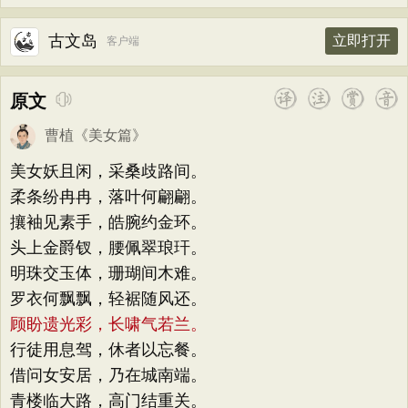
古文岛
立即打开
客户端
原文
曹植
《
美女篇
》
美女妖且闲，采桑歧路间。
柔条纷冉冉，落叶何翩翩。
攘袖见素手，皓腕约金环。
头上金爵钗，腰佩翠琅玕。
明珠交玉体，珊瑚间木难。
罗衣何飘飘，轻裾随风还。
顾盼遗光彩，长啸气若兰。
行徒用息驾，休者以忘餐。
借问女安居，乃在城南端。
青楼临大路，高门结重关。