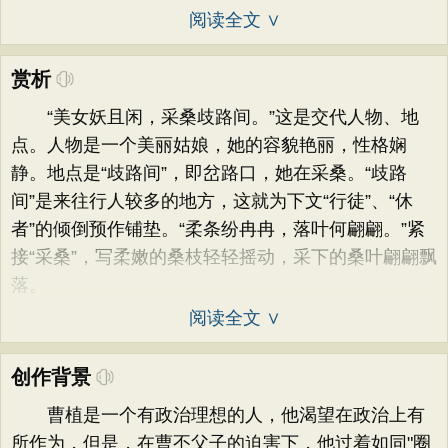
阅读全文 ∨
赏析
“美女妖且闲，采桑歧路间。”这是交代人物、地
点。人物是一个美丽姑娘，她的容貌艳丽，性格娴
静。地点是“歧路间”，即岔路口，她在采桑。“歧路
间”是来往行人较多的地方，这就为下文“行徒”、“休
者”的倾倒预作铺垫。“柔条纷冉冉，落叶何翩翩。”紧
接“采桑”，写柔嫩的桑枝轻轻摇动，采下的桑叶翩翩飘
落。
阅读全文 ∨
创作背景
曹植是一个有政治理想的人，他渴望在政治上有
所作为，但是，在曹丕父子的迫害下，他过着如同"圈