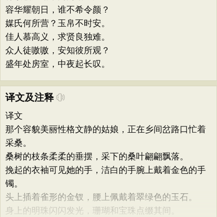
容华耀朝日，谁不希令颜？
媒氏何所营？玉帛不时安。
佳人慕高义，求贤良独难。
众人徒嗷嗷，安知彼所观？
盛年处房室，中夜起长叹。
译文及注释
译文
那个容貌美丽性格文静的姑娘，正在乡间岔路口忙着
采桑。
桑树的枝条柔柔的垂摆，采下的桑叶翩翩飘落。
挽起的衣袖可见她的手，洁白的手腕上戴着金色的手
镯。
头上插着雀形的金钗，腰上佩戴着翠绿色的玉石。
身上的明珠闪闪发光，珊瑚和宝珠点缀其间。