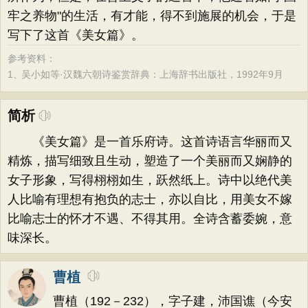
牢之养物"的生活，有才能，得不到施展的机会，于是
写下了这首《美女篇》。
参考资料：
1、
吴小如等·汉魏六朝诗鉴赏辞典：上海辞书出版社，1992年9月
简析
《美女篇》是一首乐府诗。这首诗语言华丽而又
精炼，描写细致且生动，塑造了一个美丽而又娴静的
女子形象，写得栩栩如生，跃然纸上。诗中以绝代美
人比喻有理想有抱负的志士，亦以自比，用美女不嫁
比喻志士的怀才不遇、不得其用。全诗含蓄委婉，意
味深长。
曹植
曹植（192－232），字子建，沛国谯（今安