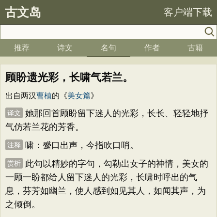
古文岛
客户端下载
推荐
诗文
名句
作者
古籍
顾盼遗光彩，长啸气若兰。
出自两汉
曹植
的《
美女篇
》
她那回首顾盼留下迷人的光彩，长长、轻轻地抒
译文
气仿若兰花的芳香。
啸：蹙口出声，今指吹口哨。
注释
此句以精妙的字句，勾勒出女子的神情，美女的
赏析
一顾一盼都给人留下迷人的光彩，长啸时呼出的气
息，芬芳如幽兰，使人感到如见其人，如闻其声，为
之倾倒。