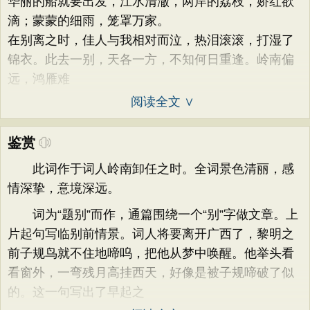
华丽的船就要出发，江水清澈，两岸的荔枝，娇红欲
滴；蒙蒙的细雨，笼罩万家。
在别离之时，佳人与我相对而泣，热泪滚滚，打湿了
锦衣。此去一别，天各一方，不知何日重逢。岭南偏
远，鸿雁难
阅读全文 ∨
鉴赏
此词作于词人岭南卸任之时。全词景色清丽，感
情深挚，意境深远。
词为“题别”而作，通篇围绕一个“别”字做文章。上
片起句写临别前情景。词人将要离开广西了，黎明之
前子规鸟就不住地啼呜，把他从梦中唤醒。他举头看
看窗外，一弯残月高挂西天，好像是被子规啼破了似
的。这一句写出了早起之