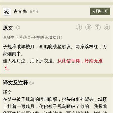
古文岛
立即打开
客户端
原文
李师中
《
菩萨蛮·子规啼破城楼月
》
子规啼破城楼月，画船晓载笙歌发。两岸荔枝红，万
家烟雨中。
佳人相对泣，泪下罗衣湿。
从此信音稀，岭南无雁
飞。
译文及注释
译文
在梦中被子规鸟的啼叫唤醒，抬头向窗外望去，城楼
上挂着一弯残月，仿佛被子规鸟啼破了似的。我乘着