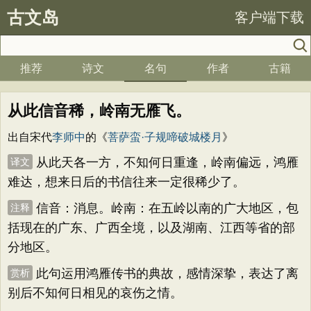
古文岛
客户端下载
推荐
诗文
名句
作者
古籍
从此信音稀，岭南无雁飞。
出自宋代
李师中
的《
菩萨蛮·子规啼破城楼月
》
从此天各一方，不知何日重逢，岭南偏远，鸿雁
译文
难达，想来日后的书信往来一定很稀少了。
信音：消息。岭南：在五岭以南的广大地区，包
注释
括现在的广东、广西全境，以及湖南、江西等省的部
分地区。
此句运用鸿雁传书的典故，感情深挚，表达了离
赏析
别后不知何日相见的哀伤之情。