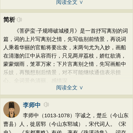
阅读全文 ∨
简析
《菩萨蛮·子规啼破城楼月》是一首抒写离别的词
篇，词的上片写离别之情，先写临别前情景，再说词
人乘着华丽的官船将要出发，末两句尤为入妙，画船
在清澈的江中从容而行，只见两岸荔枝，娇红欲滴，
蒙蒙烟雨，笼罩万家；下片言离别之情，先写画船中
乐妓，再预想别后情景，对不可能继续通信表示担
心。全词景色清丽、感情深
阅读全文 ∨
李师中
李师中（1013-1078）字诚之，楚丘（今山东
曹县）人，徙居郓（今山东郓城），宋代词人。《宋
史》、《东都事略》有传。著有《珠溪诗集》，词存