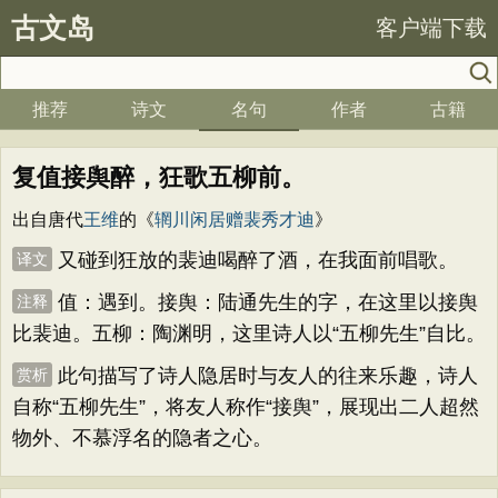
古文岛
客户端下载
推荐
诗文
名句
作者
古籍
复值接舆醉，狂歌五柳前。
出自唐代
王维
的《
辋川闲居赠裴秀才迪
》
又碰到狂放的裴迪喝醉了酒，在我面前唱歌。
译文
值：遇到。接舆：陆通先生的字，在这里以接舆
注释
比裴迪。五柳：陶渊明，这里诗人以“五柳先生”自比。
此句描写了诗人隐居时与友人的往来乐趣，诗人
赏析
自称“五柳先生”，将友人称作“接舆”，展现出二人超然
物外、不慕浮名的隐者之心。