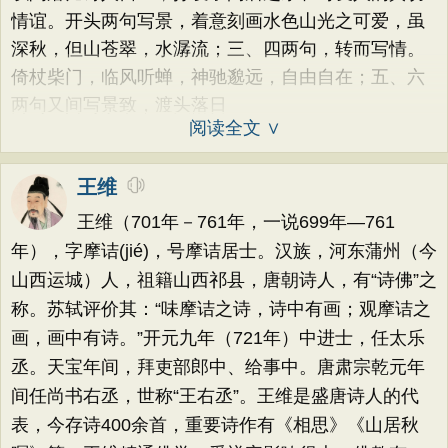
情谊。开头两句写景，着意刻画水色山光之可爱，虽
深秋，但山苍翠，水潺流；三、四两句，转而写情。
倚杖柴门，临风听蝉，神驰邈远，自由自在；五、六
两句又间写景致，渡头落日
阅读全文 ∨
王维
王维（701年－761年，一说699年—761
年），字摩诘(jié)，号摩诘居士。汉族，河东蒲州（今
山西运城）人，祖籍山西祁县，唐朝诗人，有“诗佛”之
称。苏轼评价其：“味摩诘之诗，诗中有画；观摩诘之
画，画中有诗。”开元九年（721年）中进士，任太乐
丞。天宝年间，拜吏部郎中、给事中。唐肃宗乾元年
间任尚书右丞，世称“王右丞”。王维是盛唐诗人的代
表，今存诗400余首，重要诗作有《相思》《山居秋