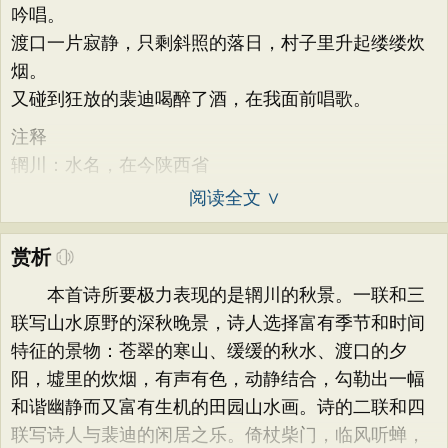
吟唱。
渡口一片寂静，只剩斜照的落日，村子里升起缕缕炊
烟。
又碰到狂放的裴迪喝醉了酒，在我面前唱歌。
注释
辋川：水名，在今陕西省
阅读全文 ∨
赏析
本首诗所要极力表现的是辋川的秋景。一联和三
联写山水原野的深秋晚景，诗人选择富有季节和时间
特征的景物：苍翠的寒山、缓缓的秋水、渡口的夕
阳，墟里的炊烟，有声有色，动静结合，勾勒出一幅
和谐幽静而又富有生机的田园山水画。诗的二联和四
联写诗人与裴迪的闲居之乐。倚杖柴门，临风听蝉，