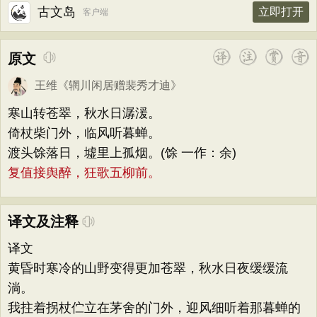
古文岛
立即打开
客户端
原文
王维
《
辋川闲居赠裴秀才迪
》
寒山转苍翠，秋水日潺湲。
倚杖柴门外，临风听暮蝉。
渡头馀落日，墟里上孤烟。(馀 一作：余)
复值接舆醉，狂歌五柳前。
译文及注释
译文
黄昏时寒冷的山野变得更加苍翠，秋水日夜缓缓流
淌。
我拄着拐杖伫立在茅舍的门外，迎风细听着那暮蝉的