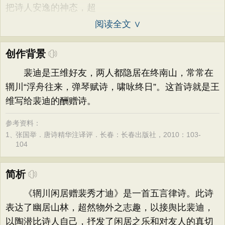
把诗人安逸的神态，超
阅读全文 ∨
创作背景
裴迪是王维好友，两人都隐居在终南山，常常在
辋川“浮舟往来，弹琴赋诗，啸咏终日”。这首诗就是王
维写给裴迪的酬赠诗。
参考资料：
1、
张国举．唐诗精华注译评．长春：长春出版社，2010：103-
104
简析
《辋川闲居赠裴秀才迪》是一首五言律诗。此诗
表达了幽居山林，超然物外之志趣，以接舆比裴迪，
以陶潜比诗人自己，抒发了闲居之乐和对友人的真切