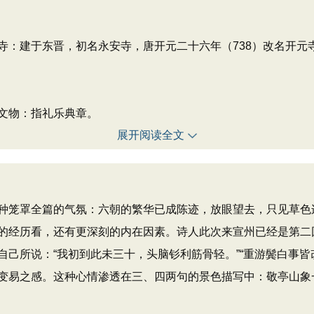
寺：建于东晋，初名永安寺，唐开元二十六年（738）改名开元
文物：指礼乐典章。
展开阅读全文
笼罩全篇的气氛：六朝的繁华已成陈迹，放眼望去，只见草色
的经历看，还有更深刻的内在因素。诗人此次来宣州已经是第二
己所说：“我初到此未三十，头脑钐利筋骨轻。”“重游鬓白事皆
变易之感。这种心情渗透在三、四两句的景色描写中：敬亭山象