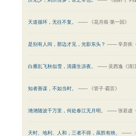
天道循环，无往不复。
——
《花月痕·第一回》
是别有人间，那边才见，光影东头？
——
辛弃疾
白雁乱飞秋似雪，清露生凉夜。
——
吴西逸《清江
知者善谋，不如当时。
——
《管子·霸言》
滟滟随波千万里，何处春江无月明。
——
张若虚
天时、地利、人和，三者不得，虽胜有殃。
——