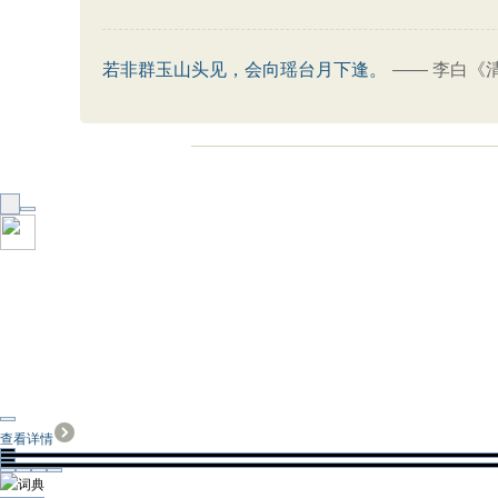
若非群玉山头见，会向瑶台月下逢。
——
李白《
查看详情