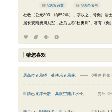
528篇诗文
558条名句
杜牧（公元803－约852年），字牧之，号樊川
居长安南樊川别墅，故后世称“杜樊川”，著有《樊
猜您喜欢
居高位者易骄，处佚乐者易侈。
——
《明史·列传
世情已逐浮云散，离恨空随江水长。
——
贾至《巴
所见少，则所怪多，世之常也。
——
《抱朴子·内