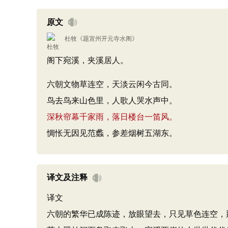
原文
杜牧
《
题宣州开元寺水阁
》
阁下宛溪，夹溪居人。
六朝文物草连空，天淡云闲今古同。
鸟去鸟来山色里，人歌人哭水声中。
深秋帘幕千家雨，落日楼台一笛风。
惆怅无因见范蠡，参差烟树五湖东。
译文及注释
译文
六朝的繁华已成陈迹，放眼望去，只见草色连空，