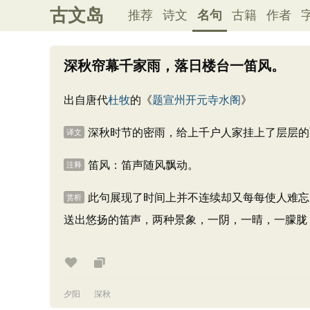
古文岛
推荐
诗文
名句
古籍
作者
深秋帘幕千家雨，落日楼台一笛风。
出自唐代
杜牧
的《
题宣州开元寺水阁
》
深秋时节的密雨，给上千户人家挂上了层层的
译文
笛风：笛声随风飘动。
注释
此句展现了时间上并不连续却又每每使人难忘
赏析
送出悠扬的笛声，两种景象，一阴，一晴，一朦胧
夕阳
深秋