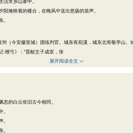
生活水乡山寨中。
夕阳掩映着的楼台，在晚风中送出悠扬的笛声。
东。
牧任宣州（今安徽宣城）团练判官。城东有宛溪，城东北有敬亭山
·檀弓》：“晋献文子成室，张
展开阅读全文
飘忽的白云依旧古今相同。
中。
声。
东。