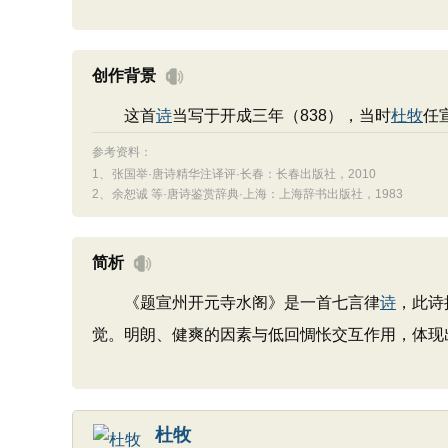
创作背景
这首
诗
当写于开成三年（838），当时
杜牧
任
参考资料：
1、
张国举·唐诗精华注译评·长春：长春出版社，2010
2、
余恕诚 等·唐诗鉴赏辞典·上海：上海辞书出版社，1983
简析
《题宣州开元寺水阁》是一首七言律
诗
，此诗
觉。明朗、健爽的因素与低回惆怅交互作用，体现
杜牧