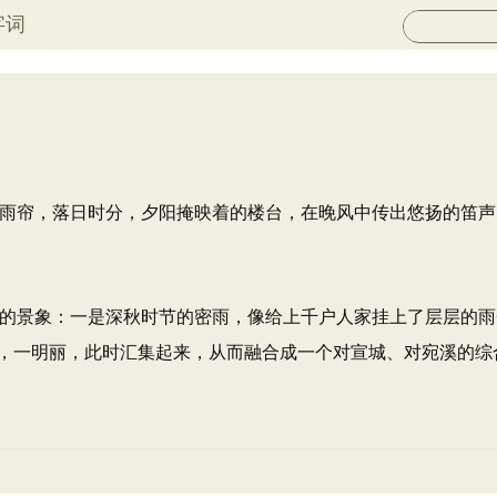
字词
雨帘，落日时分，夕阳掩映着的楼台，在晚风中传出悠扬的笛声
的景象：一是深秋时节的密雨，像给上千户人家挂上了层层的雨
，一明丽，此时汇集起来，从而融合成一个对宣城、对宛溪的综