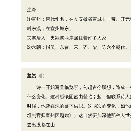
注释
⑴宣州：唐代州名，在今安徽省宣城县一带。开元
叫东溪，在宣州城东。
夹溪居人：夹宛溪两岸居住着许多人家。
⑵六朝：指吴、东晋、宋、齐、梁、陈六个朝代。
鉴赏
诗一开始写登临览景，勾起古今联想，造成一种
什么变化。这种感慨固然由登临引起，但联系诗人
时候，他曾在沈的幕下供职。这两次的变化，如他自
坦判官归宣州因题赠》）这自然要加深他那种人世
去出没都在山