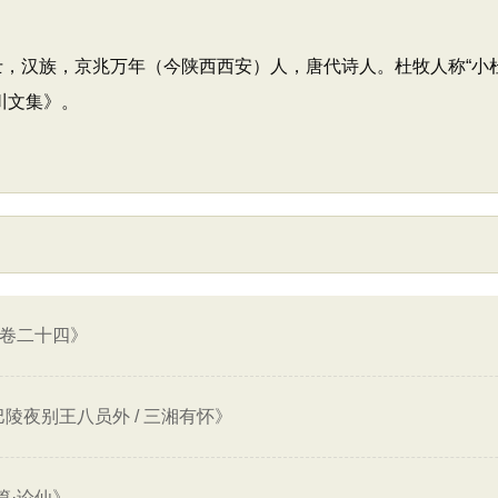
居士，汉族，京兆万年（今陕西西安）人，唐代诗人。杜牧人称“小
川文集》。
·卷二十四》
陵夜别王八员外 / 三湘有怀》
篇·论仙》