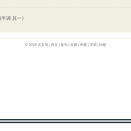
清平调·其一》
© 2026
古文岛
|
诗文
|
名句
|
古籍
|
作者
|
字词
|
纠错