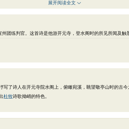
展开阅读全文
宣州团练判官。这首诗是他游开元寺，登水阁时的所见所闻及触
抒写了诗人在开元寺院水阁上，俯瞰宛溪，眺望敬亭山时的古今
出
杜牧
诗歌拗峭的特色。