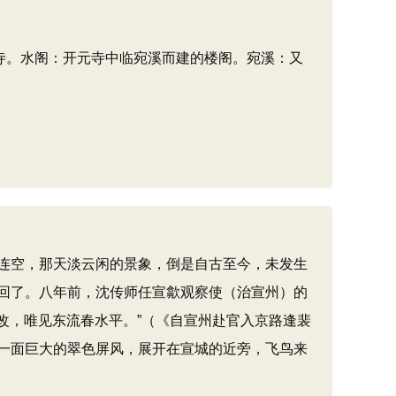
寺。水阁：开元寺中临宛溪而建的楼阁。宛溪：又
连空，那天淡云闲的景象，倒是自古至今，未发生
回了。八年前，沈传师任宣歙观察使（治宣州）的
改，唯见东流春水平。”（《自宣州赴官入京路逢裴
一面巨大的翠色屏风，展开在宣城的近旁，飞鸟来