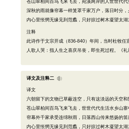
苍山翠柏间百鸟飞来飞去，宛溪两岸的人世世代代
深秋的雨就像帘幕一样笼罩千家万户，落日时分，
内心里怅惘无缘见到范蠡，只好掠过树木凝望太湖
注释
此诗作于文宗开成（836-840）年间，当时杜
人歌人哭：指人生之喜庆吊丧，即生死过程。《礼记
译文及注释二
译文
六朝留下的文物已草蔽连空，只有这淡远的天空和
苍山翠柏间百鸟飞来飞去，世世代代生活水乡山寨
帘幕外千家承受连绵秋雨，日落西山传来悠扬的笛
内心里怅惘无缘见到范蠡，只好掠过树木凝望太湖