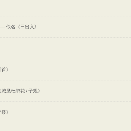
》
——
佚名《日出入》
四首》
城见杜鹃花 / 子规》
登楼》