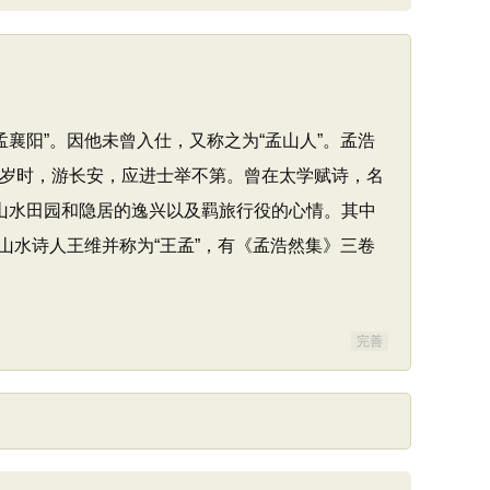
孟襄阳”。因他未曾入仕，又称之为“孟山人”。孟浩
0岁时，游长安，应进士举不第。曾在太学赋诗，名
山水田园和隐居的逸兴以及羁旅行役的心情。其中
水诗人王维并称为“王孟”，有《孟浩然集》三卷
完善