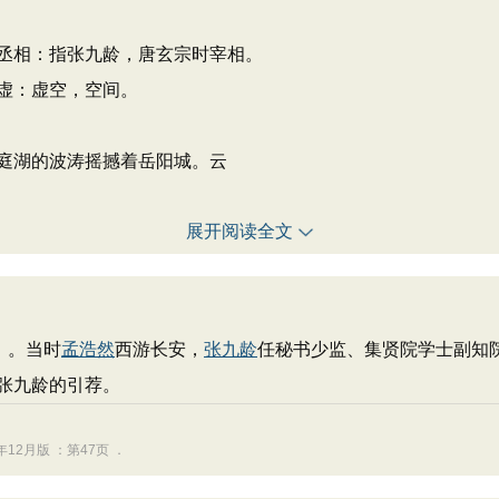
丞相：指张九龄，唐玄宗时宰相。
虚：虚空，空间。
庭湖的波涛摇撼着岳阳城。云
展开阅读全文
）。当时
孟浩然
西游长安，
张九龄
任秘书少监、集贤院学士副知
张九龄的引荐。
12月版 ：第47页 ．