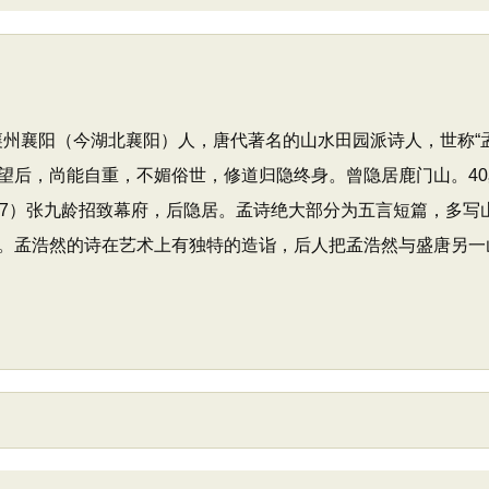
，襄州襄阳（今湖北襄阳）人，唐代著名的山水田园派诗人，世称“
望后，尚能自重，不媚俗世，修道归隐终身。曾隐居鹿门山。4
37）张九龄招致幕府，后隐居。孟诗绝大部分为五言短篇，多写
。孟浩然的诗在艺术上有独特的造诣，后人把孟浩然与盛唐另一山