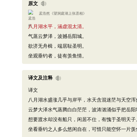
原文
孟浩然
《
望洞庭湖上张丞相
》
八月湖水平，涵虚混太清。
气蒸云梦泽，波撼岳阳城。
欲济无舟楫，端居耻圣明。
坐观垂钓者，徒有羡鱼情。
译文及注释
译文
八月湖水盛涨几乎与岸平，水天含混迷茫与天空浑
云梦大泽水气蒸腾白白茫茫，波涛汹涌似乎把岳阳
想要渡水却没有船只，闲居不仕，有愧于圣明天子
坐看垂钓之人多么悠闲自在，可惜只能空怀一片羡