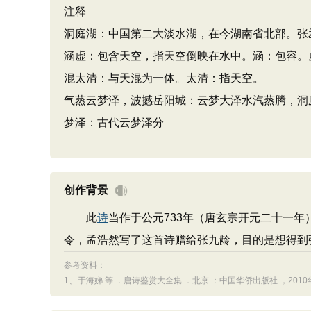
注释
洞庭湖：中国第二大淡水湖，在今湖南省北部。张
涵虚：包含天空，指天空倒映在水中。涵：包容。
混太清：与天混为一体。太清：指天空。
气蒸云梦泽，波撼岳阳城：云梦大泽水汽蒸腾，洞
梦泽：古代云梦泽分
创作背景
此
诗
当作于公元733年（唐玄宗开元二十一年
令，孟浩然写了这首诗赠给张九龄，目的是想得到
参考资料：
1、
于海娣 等 ．唐诗鉴赏大全集 ．北京 ：中国华侨出版社 ，2010年