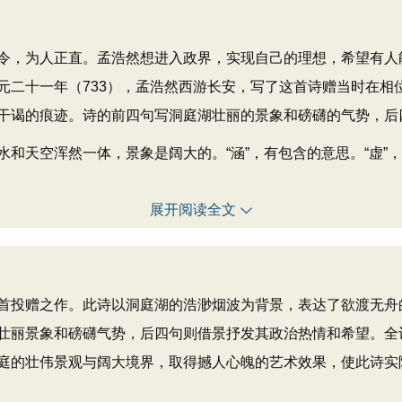
，为人正直。孟浩然想进入政界，实现自己的理想，希望有人
元二十一年（733），孟浩然西游长安，写了这首诗赠当时在相
干谒的痕迹。诗的前四句写洞庭湖壮丽的景象和磅礴的气势，后
天空浑然一体，景象是阔大的。“涵”，有包含的意思。“虚”，
展开阅读全文
首投赠之作。此诗以洞庭湖的浩渺烟波为背景，表达了欲渡无舟
壮丽景象和磅礴气势，后四句则借景抒发其政治热情和希望。全诗
庭的壮伟景观与阔大境界，取得撼人心魄的艺术效果，使此诗实