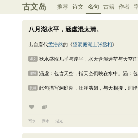
古文岛
推荐
诗文
名句
古籍
作者
八月湖水平，涵虚混太清。
出自唐代
孟浩然
的《
望洞庭湖上张丞相
》
秋水盛涨几乎与岸平，水天含混迷茫与天空浑
译文
涵虚：包含天空，指天空倒映在水中。涵：包
注释
此句描写洞庭湖，汪洋浩阔，与天相接，润泽
赏析
写水
湖水
湖光