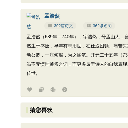
孟浩然
302篇诗文
362条名句
孟浩然（689年—740年），字浩然，号孟山人
然生于盛唐，早年有志用世，在仕途困顿、痛苦失
动公卿，一座倾服，为之搁笔。开元二十五年（7
虽不无愤世嫉俗之词，而更多属于诗人的自我表现
传世。
猜您喜欢