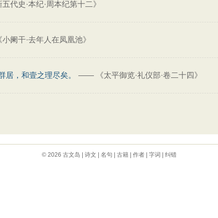
新五代史·本纪·周本纪第十二》
《小阑干·去年人在凤凰池》
群居，和壹之理尽矣。
——
《太平御览·礼仪部·卷二十四》
© 2026
古文岛
|
诗文
|
名句
|
古籍
|
作者
|
字词
|
纠错