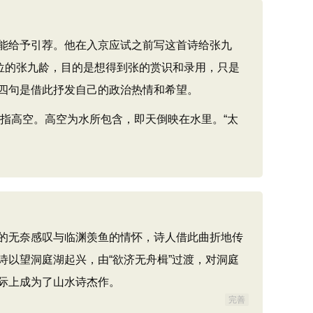
能给予引荐。他在入京应试之前写这首诗给张九
位的张九龄，目的是想得到张的赏识和录用，只是
四句是借此抒发自己的政治热情和希望。
指高空。高空为水所包含，即天倒映在水里。“太
的无奈感叹与临渊羡鱼的情怀，诗人借此曲折地传
以望洞庭湖起兴，由“欲济无舟楫”过渡，对洞庭
际上成为了山水诗杰作。
完善