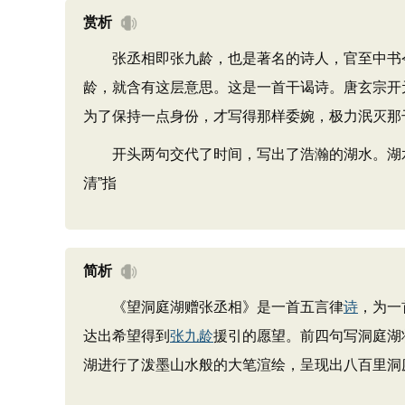
赏析
张丞相即张九龄，也是著名的诗人，官至中书令
龄，就含有这层意思。这是一首干谒诗。唐玄宗开
为了保持一点身份，才写得那样委婉，极力泯灭那
开头两句交代了时间，写出了浩瀚的湖水。湖水和
清”指
简析
《望洞庭湖赠张丞相》是一首五言律
诗
，为一
达出希望得到
张九龄
援引的愿望。前四句写洞庭湖
湖进行了泼墨山水般的大笔渲绘，呈现出八百里洞