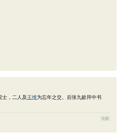
院士，二人及
王维
为忘年之交。后张九龄拜中书
完善