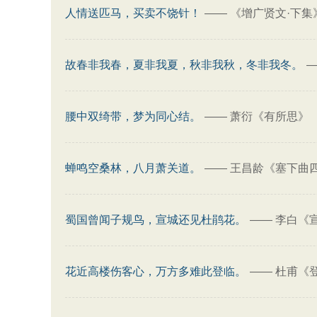
人情送匹马，买卖不饶针！
——
《增广贤文·下集
故春非我春，夏非我夏，秋非我秋，冬非我冬。
腰中双绮带，梦为同心结。
——
萧衍《有所思》
蝉鸣空桑林，八月萧关道。
——
王昌龄《塞下曲
蜀国曾闻子规鸟，宣城还见杜鹃花。
——
李白《宣
花近高楼伤客心，万方多难此登临。
——
杜甫《