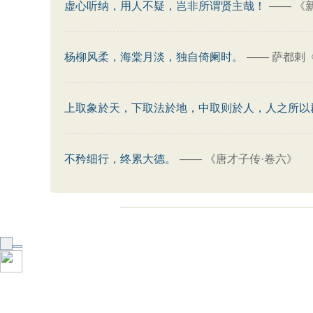
虚心听纳，用人不疑，岂非所谓贤主哉！
——
《
杨柳风柔，海棠月淡，独自倚阑时。
——
萨都剌
上取象於天，下取法於地，中取则於人，人之所以
不矜细行，终累大德。
——
《唐才子传·卷六》