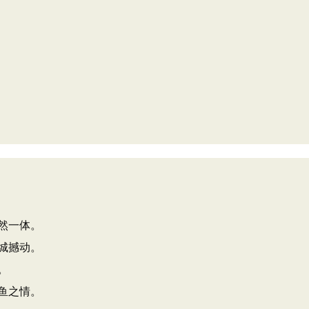
然一体。
城撼动。
。
鱼之情。