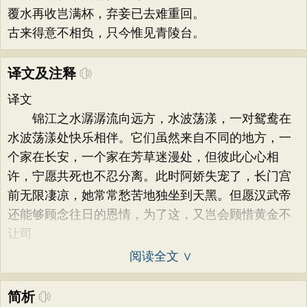
覆水再收岂满杯，弃妾已去难重回。
古来得意不相负，只今惟见青陵台。
译文及注释
译文
锦江之水潺潺流向远方，水波荡漾，一对鸳鸯在
水波荡漾处快乐相伴。它们虽然来自不同的地方，一
个家在长安，一个家在芳草迷漫处，但彼此心心相
许，宁愿共死也不忍分离。此时阿娇失宠了，长门宫
前无限凄凉，她常常愁苦地独坐到天黑。但愿汉武帝
还能够顾念往日的恩情，为了这，又岂会顾惜黄金不
让司
阅读全文 ∨
简析