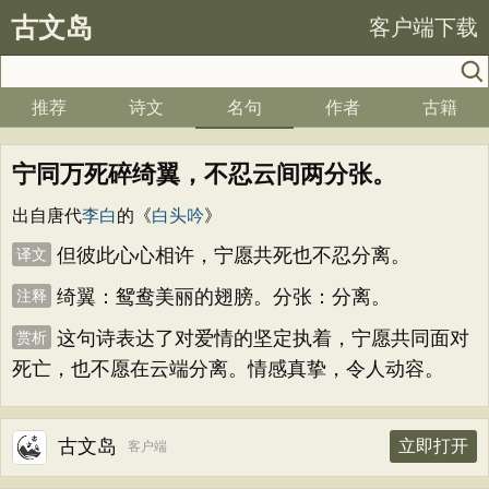
古文岛
客户端下载
推荐
诗文
名句
作者
古籍
宁同万死碎绮翼，不忍云间两分张。
出自唐代
李白
的《
白头吟
》
但彼此心心相许，宁愿共死也不忍分离。
译文
绮翼：鸳鸯美丽的翅膀。分张：分离。
注释
这句诗表达了对爱情的坚定执着，宁愿共同面对
赏析
死亡，也不愿在云端分离。情感真挚，令人动容。
古文岛
立即打开
客户端