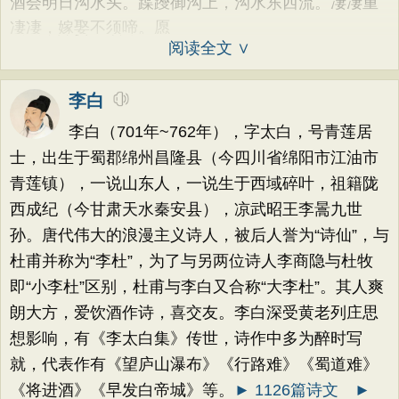
酒会明日沟水头。蹀躞御沟上，沟水东西流。凄凄重
凄凄，嫁娶不须啼。愿
阅读全文 ∨
李白
李白（701年~762年），字太白，号青莲居
士，出生于蜀郡绵州昌隆县（今四川省绵阳市江油市
青莲镇），一说山东人，一说生于西域碎叶，祖籍陇
西成纪（今甘肃天水秦安县），凉武昭王李暠九世
孙。唐代伟大的浪漫主义诗人，被后人誉为“诗仙”，与
杜甫并称为“李杜”，为了与另两位诗人李商隐与杜牧
即“小李杜”区别，杜甫与李白又合称“大李杜”。其人爽
朗大方，爱饮酒作诗，喜交友。李白深受黄老列庄思
想影响，有《李太白集》传世，诗作中多为醉时写
就，代表作有《望庐山瀑布》《行路难》《蜀道难》
《将进酒》《早发白帝城》等。
► 1126篇诗文
►