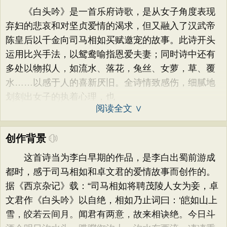
《白头吟》是一首乐府诗歌，是从女子角度表现
弃妇的悲哀和对坚贞爱情的渴求，但又融入了汉武帝
陈皇后以千金向司马相如买赋邀宠的故事。此诗开头
运用比兴手法，以鸳鸯喻指恩爱夫妻；同时诗中还有
多处以物拟人，如流水、落花，兔丝、女萝，草、覆
水……以感于人的喜新厌旧。全诗情致感伤，细腻地
划刻出女子的执着心理，也
阅读全文 ∨
创作背景
这首诗当为李白早期的作品，是李白出蜀前游成
都时，感于司马相如和卓文君的爱情故事而创作的。
据《西京杂记》载：“司马相如将聘茂陵人女为妾，卓
文君作《白头吟》以自绝，相如乃止词曰：‘皑如山上
雪，皎若云间月。闻君有两意，故来相诀绝。今日斗