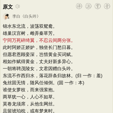
原文
李白
《
白头吟
》
锦水东北流，波荡双鸳鸯。
雄巢汉宫树，雌弄秦草芳。
宁同万死碎绮翼，不忍云间两分张。
此时阿娇正娇妒，独坐长门愁日暮。
但愿君恩顾妾深，岂惜黄金买词赋。
相如作赋得黄金，丈夫好新多异心。
一朝将聘茂陵女，文君因赠白头吟。
东流不作西归水，落花辞条归故林。(归 一作：羞)
兔丝固无情，随风任倾倒。(固 一作：本)
谁使女萝枝，而来强萦抱。
两草犹一心，人心不如草。
莫卷龙须席，从他生网丝。
且留琥珀枕，或有梦来时。