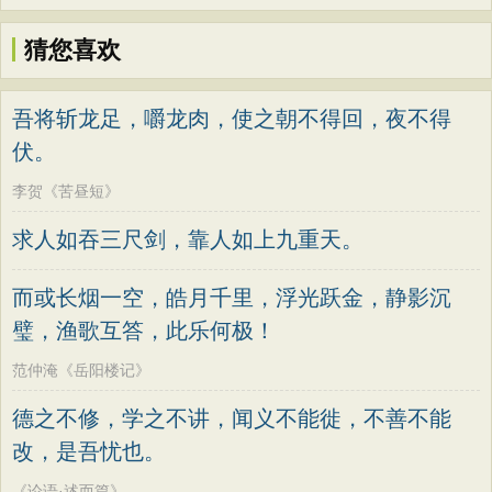
猜您喜欢
吾将斩龙足，嚼龙肉，使之朝不得回，夜不得
伏。
李贺《苦昼短》
求人如吞三尺剑，靠人如上九重天。
而或长烟一空，皓月千里，浮光跃金，静影沉
璧，渔歌互答，此乐何极！
范仲淹《岳阳楼记》
德之不修，学之不讲，闻义不能徙，不善不能
改，是吾忧也。
《论语·述而篇》