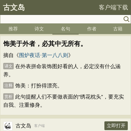
古文岛
客户端下载
推荐
诗文
名句
作者
古籍
饰美于外者，必其中无所有。
摘自《
围炉夜话·第一八八则
》
在外表拼命装饰图好看的人，必定没有什么涵
译文
养。
饰美：打扮得漂亮。
注释
此句提醒人们不要做表面的“绣花枕头”，要充实
赏析
自我、注重修身。
古文岛
立即打开
客户端