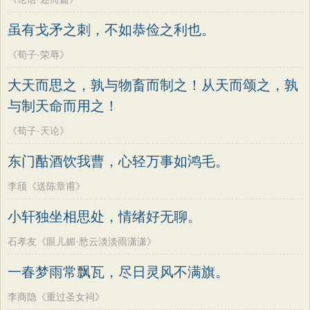
虽有戈矛之刺，不如恭俭之利也。
《荀子·荣辱》
大天而思之，孰与物畜而制之！从天而颂之，孰
与制天命而用之！
《荀子·天论》
东门酤酒饮我曹，心轻万事如鸿毛。
李颀《送陈章甫》
小轩独坐相思处，情绪好无聊。
石孝友《眼儿媚·愁云淡淡雨潇潇》
一春梦雨常飘瓦，尽日灵风不满旗。
李商隐《重过圣女祠》