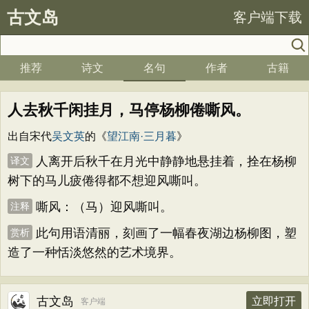
古文岛
客户端下载
推荐
诗文
名句
作者
古籍
人去秋千闲挂月，马停杨柳倦嘶风。
出自宋代
吴文英
的《
望江南·三月暮
》
人离开后秋千在月光中静静地悬挂着，拴在杨柳
译文
树下的马儿疲倦得都不想迎风嘶叫。
嘶风：（马）迎风嘶叫。
注释
此句用语清丽，刻画了一幅春夜湖边杨柳图，塑
赏析
造了一种恬淡悠然的艺术境界。
古文岛
立即打开
客户端