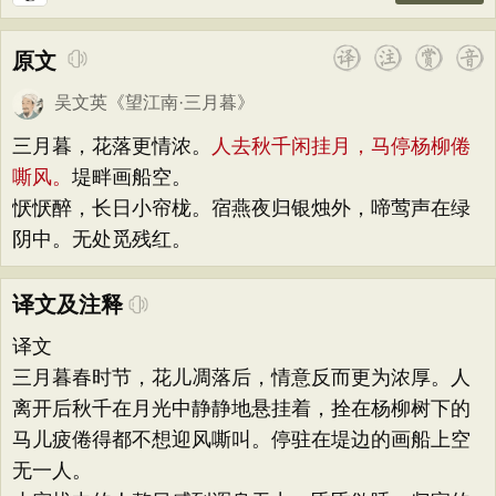
原文
吴文英
《
望江南·三月暮
》
三月暮，花落更情浓。
人去秋千闲挂月，马停杨柳倦
嘶风。
堤畔画船空。
恹恹醉，长日小帘栊。宿燕夜归银烛外，啼莺声在绿
阴中。无处觅残红。
译文及注释
译文
三月暮春时节，花儿凋落后，情意反而更为浓厚。人
离开后秋千在月光中静静地悬挂着，拴在杨柳树下的
马儿疲倦得都不想迎风嘶叫。停驻在堤边的画船上空
无一人。