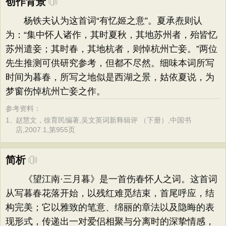
创作背景
杨铁夫认为这首词“有忆姬之意”。夏承焘则认
为：“集中怀人诸作，其时夏秋，其地苏州者，殆皆忆
苏州遣妾；其时春，其地杭者，则悼杭州亡妾。”两位
先生推测可供研究参考，但都不尽然。细味本词所写
时间为暮春，所写之地似是西湖之景，姑依夏说，为
梦窗伤悼杭州亡妾之作。
参考资料：
1、
赵慧文，徐育民编著,吴文英词新释辑评 （下册）,中国书
店,2007.1,第955页
简析
《望江南·三月暮》是一首伤春怀人之词。这首词
从写暮春花落开始，以残红难觅结束，首尾呼应，结
构完美；它以雅致的笔意、绵丽的章法以及隐晦的表
现形式，传递出一对爱侣相聚与分离时的深挚情感，