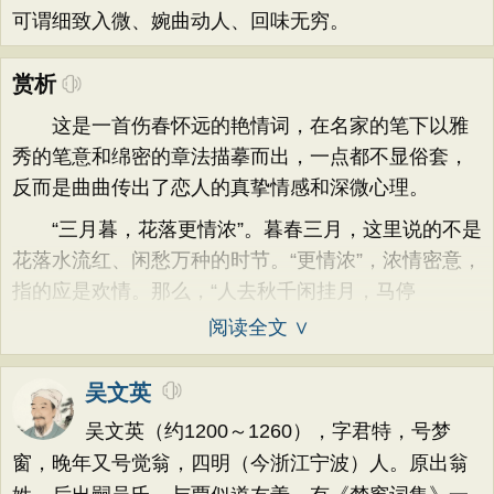
可谓细致入微、婉曲动人、回味无穷。
赏析
这是一首伤春怀远的艳情词，在名家的笔下以雅
秀的笔意和绵密的章法描摹而出，一点都不显俗套，
反而是曲曲传出了恋人的真挚情感和深微心理。
“三月暮，花落更情浓”。暮春三月，这里说的不是
花落水流红、闲愁万种的时节。“更情浓”，浓情密意，
指的应是欢情。那么，“人去秋千闲挂月，马停
阅读全文 ∨
吴文英
吴文英（约1200～1260），字君特，号梦
窗，晚年又号觉翁，四明（今浙江宁波）人。原出翁