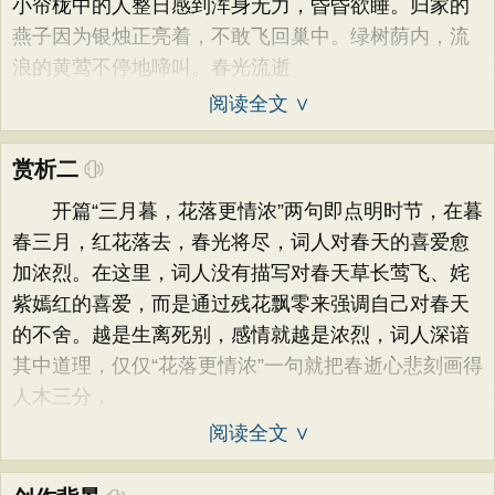
小帘栊中的人整日感到浑身无力，昏昏欲睡。归家的
燕子因为银烛正亮着，不敢飞回巢中。绿树荫内，流
浪的黄莺不停地啼叫。春光流逝
阅读全文 ∨
赏析二
开篇“三月暮，花落更情浓”两句即点明时节，在暮
春三月，红花落去，春光将尽，词人对春天的喜爱愈
加浓烈。在这里，词人没有描写对春天草长莺飞、姹
紫嫣红的喜爱，而是通过残花飘零来强调自己对春天
的不舍。越是生离死别，感情就越是浓烈，词人深谙
其中道理，仅仅“花落更情浓”一句就把春逝心悲刻画得
人木三分，
阅读全文 ∨