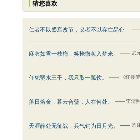
猜您喜欢
—
仁者不以盛衰改节，义者不以存亡易心。
——
武
麻衣如雪一枝梅，笑掩微妆入梦来。
——
《红楼梦
任凭弱水三千，我只取一瓢饮。
——
李清
落日熔金，暮云合璧，人在何处。
——
常
天涯静处无征战，兵气销为日月光。