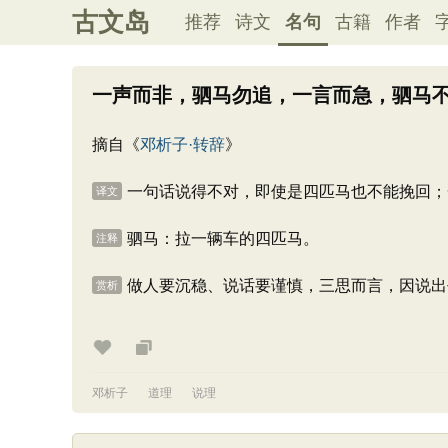
古文岛
推荐
诗文
名句
古籍
作者
一声而非，驷马勿追，一言而急，驷马
摘自《
邓析子·转辞
》
一句话说得不对，即使是四匹马也不能挽回；
译文
驷马：拉一辆车的四匹马。
注释
做人要沉稳、说话要谨慎，三思而言，因说出
赏析
邓析子
道理
说理