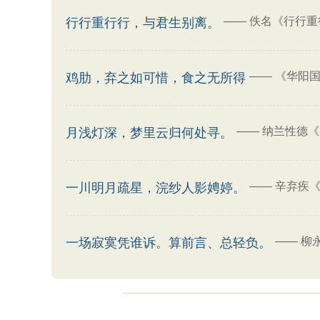
——
佚名《行行重
行行重行行，与君生别离。
——
《华阳国
鸡肋，弃之如可惜，食之无所得
——
纳兰性德《
月浅灯深，梦里云归何处寻。
——
辛弃疾《
一川明月疏星，浣纱人影娉婷。
——
柳
一场寂寞凭谁诉。算前言、总轻负。