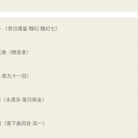
—
《资治通鉴·魏纪·魏纪七》
元衡《赠道者》
·第九十一回》
照《永遇乐·落日熔金》
建《塞下曲四首·其一》