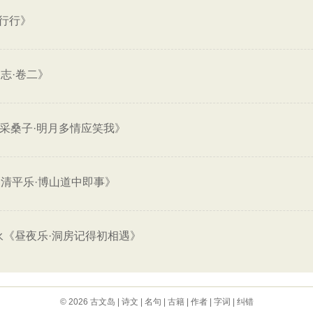
行行》
志·卷二》
采桑子·明月多情应笑我》
清平乐·博山道中即事》
永《昼夜乐·洞房记得初相遇》
© 2026
古文岛
|
诗文
|
名句
|
古籍
|
作者
|
字词
|
纠错