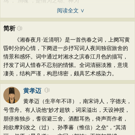
鸟 ，“消魂”，是情为之动、神为
阅读全文 ∨
简析
《湘春夜月·近清明》是一首伤春之词，上阕写黄
昏时分的心情，下阕进一步抒写词人夜间独宿旅舍的
情景和感怀。词中通过对湘水之滨春江月色的描写，
抒发了词人惜春不忍别的情愫。全词清丽淡雅，意境
凄美，结构严谨，构思绵密，颇具艺术感染力。
黄孝迈
黄孝迈（生卒年不详），南宋诗人，字德夫，
号雪舟。有人说他“妙才超轶，词采溢出，天设神授，
朋侪推独步，耆宿避三舍。酒酣耳热，倚声而作者，
殆欲摩刘改之（过）、孙季蕃（惟信）之垒”，“其清