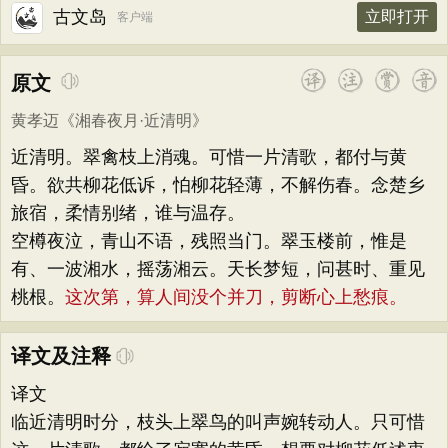
古文岛
立即打开
客户端
原文
黄孝迈
《
湘春夜月·近清明
》
近清明。翠禽枝上消魂。可惜一片清歌，都付与黄
昏。欲共柳花低诉，怕柳花轻薄，不解伤春。念楚乡
旅宿，柔情别绪，谁与温存。
空樽夜泣，青山不语，残照当门。翠玉楼前，惟是
有、一波湘水，摇荡湘云。天长梦短，问甚时、重见
桃根。
这次第，算人间没个并刀，剪断心上愁痕。
译文及注释
译文
临近清明时分，枝头上翠鸟的叫声婉转动人。只可惜