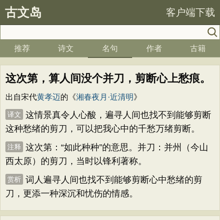
古文岛
客户端下载
推荐
诗文
名句
作者
古籍
这次第，算人间没个并刀，剪断心上愁痕。
出自宋代
黄孝迈
的《
湘春夜月·近清明
》
这情景真令人心酸，遍寻人间也找不到能够剪断
译文
这种愁绪的剪刀，可以把我心中的千愁万绪剪断。
这次第：“如此种种”的意思。并刀：并州（今山
注释
西太原）的剪刀，当时以锋利著称。
词人遍寻人间也找不到能够剪断心中愁绪的剪
赏析
刀，更添一种深沉和忧伤的情感。