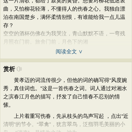
这一片清歌，都给了寂寞的黄昏。想要对柳花低述衷
曲，又怕柳花轻薄，不懂得人的伤春之心。我独自漂
泊在南国楚乡，满怀柔情别恨，有谁能给我一点儿温
存？
空空的酒杯仿佛在为我哭泣，青山默默不语，一弯残
月照在门前。旅舍门前，月色下的湘
阅读全文 ∨
赏析
黄孝迈的词流传很少，但他的词的确写得“风度婉
秀，真佳词也。”这是一首伤春之词。词人通过对湘水
之滨春江月色的描写，抒发了自己惜春不忍别的情
愫。
上片着重写伤春，先从枝头的鸟声写起 ，点出“近
清明”的节令。“翠禽”，犹言翠鸟，泛指羽毛美丽的小