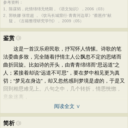
参考资料：
1、
陈谋韬，此情绵绵无绝期，《语文知识》，2006（03）
2、
郭铁娜 张世超 ，《饮马长城窟行·青青河边草》“蔡邕作”献
疑，《古籍整理研究学刊》， 2009（05）
鉴赏
这是一首汉乐府民歌，抒写怀人情愫。诗歌的笔
法委曲多致，完全随着抒情主人公飘忽不定的思绪而
曲折回旋。比如诗的开头，由青青绵绵而“思远道”之
人；紧接着却说“远道不可思”，要在梦中相见更为真
切；“梦见在身边”，却又忽然感到梦境是虚的，于是又
回到相思难见上。八句之中，几个转折，情思恍惚，
意象迷离，
阅读全文 ∨
简析