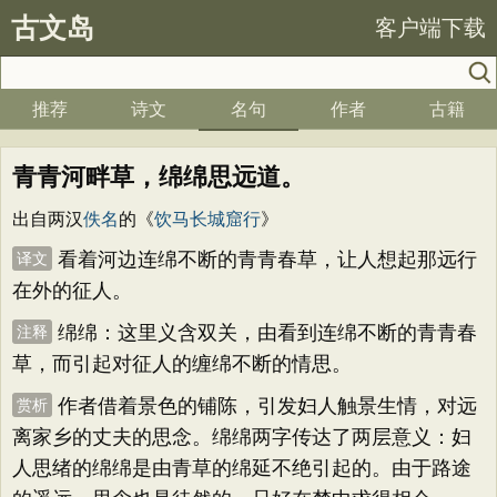
古文岛
客户端下载
推荐
诗文
名句
作者
古籍
青青河畔草，绵绵思远道。
出自两汉
佚名
的《
饮马长城窟行
》
看着河边连绵不断的青青春草，让人想起那远行
译文
在外的征人。
绵绵：这里义含双关，由看到连绵不断的青青春
注释
草，而引起对征人的缠绵不断的情思。
作者借着景色的铺陈，引发妇人触景生情，对远
赏析
离家乡的丈夫的思念。绵绵两字传达了两层意义：妇
人思绪的绵绵是由青草的绵延不绝引起的。由于路途