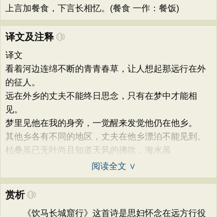
上言加餐食，下言长相忆。(餐食 一作：餐饭)
译文及注释
译文
看着河边连绵不断的青青春草，让人想起那远行在外
的征人。
远在外乡的丈夫不能终日思念，只有在梦中才能相
见。
梦里见他在我的身旁，一觉醒来发觉他仍在他乡。
其他乡各有不同的地区，丈夫在他乡漂泊不能见到。
枯桑虽已无叶尚且知道天风的拂吹，海水虽
阅读全文 ∨
赏析
《饮马长城窟行》这首诗是思妇怀念在远方行役