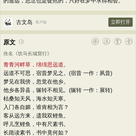
的遥远，思念也是徒然的，只好在梦中求得相会。
古文岛
立即打开
客户端
原文
佚名
《
饮马长城窟行
》
青青河畔草，绵绵思远道。
远道不可思，宿昔梦见之。(宿昔 一作：夙昔)
梦见在我傍，忽觉在他乡。
他乡各异县，辗转不相见。(辗转 一作：展转)
枯桑知天风，海水知天寒。
入门各自媚，谁肯相为言？
客从远方来，遗我双鲤鱼。
呼儿烹鲤鱼，中有尺素书。
长跪读素书，书中竟何如？