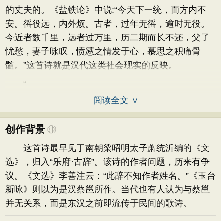
的丈夫的。《盐铁论》中说:“今天下一统，而方内不
安。徭役远，内外烦。古者，过年无徭，逾时无役。
今近者数千里，远者过万里，历二期而长不还，父子
忧愁，妻子咏叹，愤懑之情发于心，慕思之积痛骨
髓。”这首诗就是汉代这类社会现实的反映。
“
阅读全文 ∨
创作背景
这首诗最早见于南朝梁昭明太子萧统沂编的《文
选》，归入“乐府·古辞”。该诗的作者问题，历来有争
议。《文选》李善注云：“此辞不知作者姓名。”《玉台
新咏》则以为是汉蔡邕所作。当代也有人认为与蔡邕
并无关系，而是东汉之前即流传于民间的歌诗。