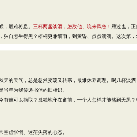
候，最难将息。
三杯两盏淡酒，怎敌他、晚来风急！
雁过也，正
，独自怎生得黑？梧桐更兼细雨，到黄昏、点点滴滴。这次第，怎
秋天的天气，总是忽然变暖又转寒，最难休养调理。喝几杯淡酒
是当年为我传递书信的旧相识。
今有谁可以摘取？孤独地守在窗前，一个人怎样才能熬到天黑？
常空虚怅惘、迷茫失落的心态。