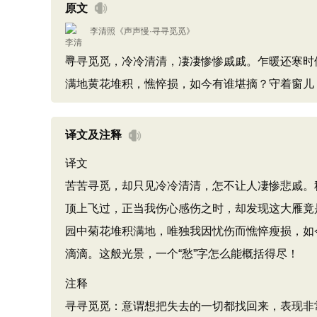
原文
李清照
《
声声慢·寻寻觅觅
》
寻寻觅觅，冷冷清清，凄凄惨惨戚戚。乍暖还寒时
满地黄花堆积，憔悴损，如今有谁堪摘？守着窗儿
译文及注释
译文
苦苦寻觅，却只见冷冷清清，怎不让人凄惨悲戚。
顶上飞过，正当我伤心感伤之时，却发现这大雁竟
园中菊花堆积满地，唯独我因忧伤而憔悴瘦损，如
滴滴。这般光景，一个“愁”字怎么能概括得尽！
注释
寻寻觅觅：意谓想把失去的一切都找回来，表现非