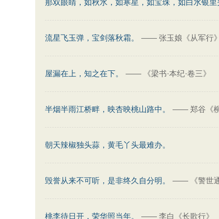
那双眼睛，如秋水，如寒星，如宝珠，如白水银里
流星飞玉弹，宝剑落秋霜。
——
张玉娘《从军行
屋漏在上，知之在下。
——
《梁书·本纪·卷三》
半烟半雨江桥畔，映杏映桃山路中。
——
郑谷《
朝天辣椒独头蒜，黄毛丫头最难办。
毁誉从来不可听，是非终久自分明。
——
《警世
桃李待日开，荣华照当年。
——
李白《长歌行》