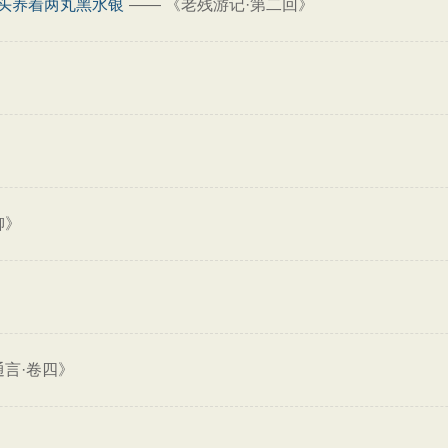
头养着两丸黑水银
——
《老残游记·第二回》
》
柳》
通言·卷四》