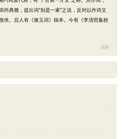
，婉约词派代表，有“千古第一才女”之称。所作词，
尚典雅，提出词“别是一家”之说，反对以作诗文
散佚。后人有《漱玉词》辑本。今有《李清照集校
完善