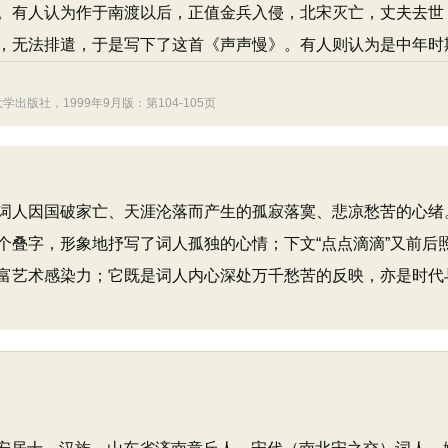
。有人认为作于南渡以后，正值金兵入侵，北宋灭亡，丈夫去世
，无法排遣，于是写下了这首《声声慢》。有人则认为是中年时
版社，1999年9月版：第104-105页
人因国破家亡、天涯沦落而产生的孤寂落寞、悲凉愁苦的心绪
个叠字，形象地抒写了词人孤独的心情；下文“点点滴滴”又前后
富艺术感染力；它既是词人内心深处万千愁苦的反映，亦是时代