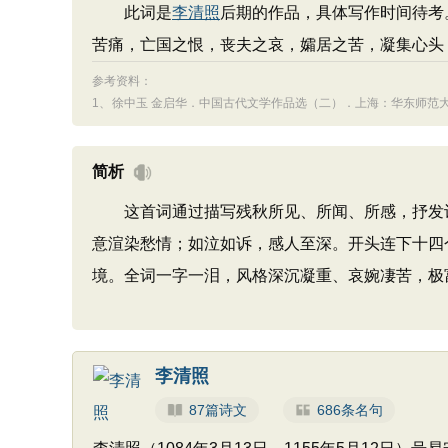
此词是
李清照
后期的作品，具体写作时间待考
苦痛，亡国之恨，丧夫之哀，孀居之苦，凝集心头
参考资料：
1、
徐中玉 金启华．中国古代文学作品选（二）．上海：华东师范大学出
简析
这首词通过描写残秋所见、所闻、所感，抒发词
意渲染愁情；如泣如诉，感人至深。开头连下十四
境。全词一字一泪，风格深沉凝重、哀婉凄苦，极
李清照
87篇诗文
686条名句