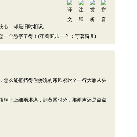
伤心，却是旧时相识。
一个愁字了得！(守着窗儿 一作：守著窗儿)
，怎么能抵挡得住傍晚的寒风紧吹？一行大雁从头
梧桐叶上细雨淋漓，到黄昏时分，那雨声还是点点