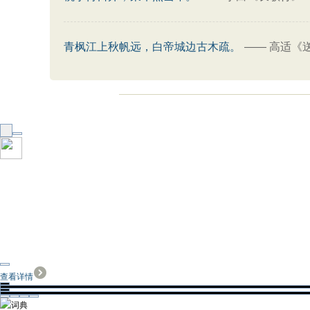
青枫江上秋帆远，白帝城边古木疏。
——
高适《
查看详情