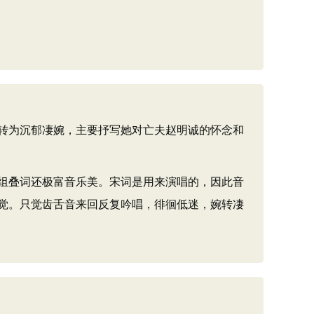
转为沉郁凄婉，主要抒写她对亡夫赵明诚的怀念和
组叠词还极富音乐美。宋词是用来演唱的，因此音
觉。只觉齿舌音来回反复吟唱，徘徊低迷，婉转凄