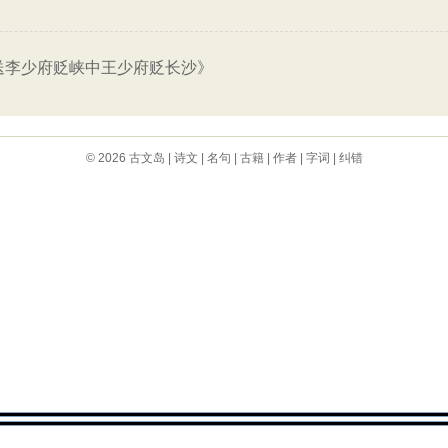
送李少府贬峡中王少府贬长沙》
© 2026
古文岛
|
诗文
|
名句
|
古籍
|
作者
|
字词
|
纠错