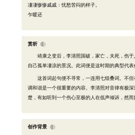
凄凄惨惨戚戚：忧愁苦闷的样子。
乍暖还
赏析
靖康之变后，李清照国破，家亡，夫死，伤于人
自己孤单凄凉的景况。此词便是这时期的典型代表
这首词起句便不寻常，一连用七组叠词。不但在
调和谐是一个很重要的内容。李清照对音律有极深
楚，有如听到一个伤心至极的人在低声倾诉，然而
创作背景