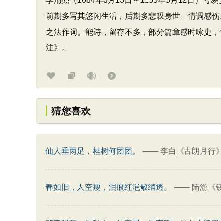
李清照（1084年3月13日～1155年5月12
前期多写其悠闲生活，后期多悲叹身世，情调感伤
之法作词。能诗，留存不多，部分篇章感时咏史，
注》。
猜您喜欢
仙人垂两足，桂树何团团。
——
李白《古朗月行
春如旧，人空瘦，泪痕红浥鲛绡透。
——
陆游《