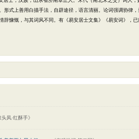
日）号易安居士，汉族，山东省济南章丘人。宋代（南北宋之交）词人
。形式上善用白描手法，自辟途径，语言清丽。论词强调协律，崇
情辞慷慨，与其词风不同。有《易安居士文集》《易安词》，已
》
钗头凤·红酥手》