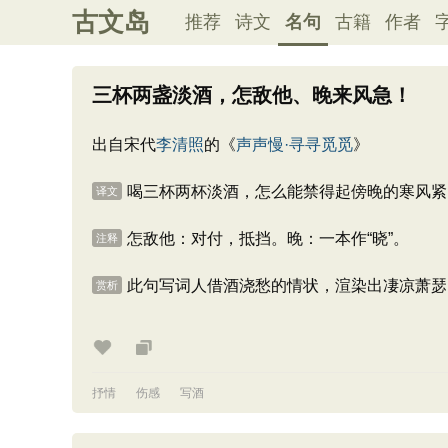
古文岛
推荐
诗文
名句
古籍
作者
三杯两盏淡酒，怎敌他、晚来风急！
出自宋代
李清照
的《
声声慢·寻寻觅觅
》
喝三杯两杯淡酒，怎么能禁得起傍晚的寒风紧
译文
怎敌他：对付，抵挡。晚：一本作“晓”。
注释
此句写词人借酒浇愁的情状，渲染出凄凉萧瑟
赏析
抒情
伤感
写酒