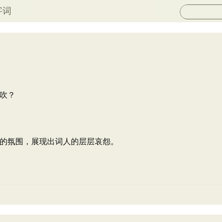
字词
吹？
的氛围，展现出词人的层层哀怨。