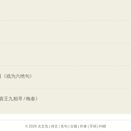
甫《戏为六绝句》
王九相寻 / 晚春》
© 2026
古文岛
|
诗文
|
名句
|
古籍
|
作者
|
字词
|
纠错