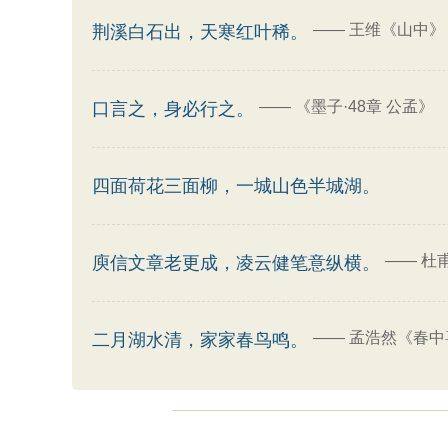
——
王维《山中》
荆溪白石出，天寒红叶稀。
——
《墨子·48章 公孟》
口言之，身必行之。
四面荷花三面柳，一城山色半城湖。
——
杜
庾信文章老更成，凌云健笔意纵横。
——
孟浩然《春中喜
二月湖水清，家家春鸟鸣。