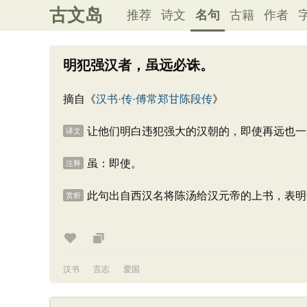
古文岛
推荐
诗文
名句
古籍
作者
明犯强汉者，虽远必诛。
摘自《
汉书·传·傅常郑甘陈段传
》
让他们明白违犯强大的汉朝的，即使再远也一
译文
虽：即使。
注释
此句出自西汉名将陈汤给汉元帝的上书，表明
赏析
汉书
言志
爱国