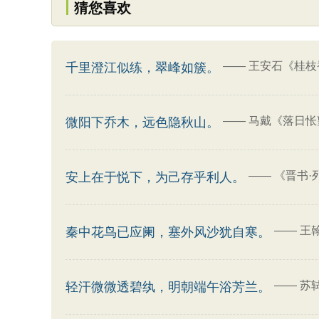
猜您喜欢
——
王安石《桂枝
千里澄江似练，翠峰如簇。
——
马戴《落日怅
微阳下乔木，远色隐秋山。
——
《晋书·
安上在于悦下，为己存乎利人。
——
王
秦中花鸟已应阑，塞外风沙犹自寒。
——
苏
轻汗微微透碧纨，明朝端午浴芳兰。