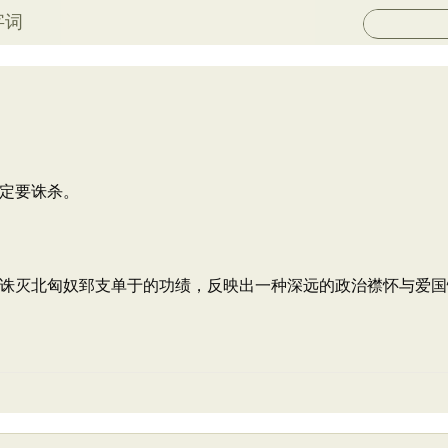
字词
定要诛杀。
诛灭北匈奴郅支单于的功绩，反映出一种深远的政治襟怀与爱国