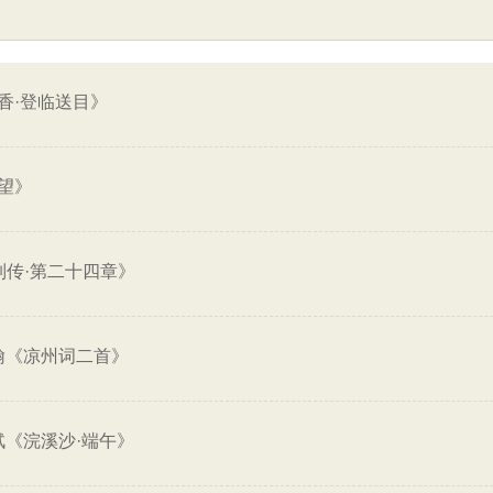
香·登临送目》
望》
列传·第二十四章》
翰《凉州词二首》
轼《浣溪沙·端午》