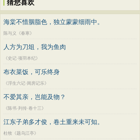
猜您喜欢
海棠不惜胭脂色，独立蒙蒙细雨中。
陈与义《春寒》
人方为刀俎，我为鱼肉
《史记·项羽本纪》
布衣菜饭，可乐终身
《浮生六记·闺房记乐》
不爱其亲，岂能及物？
《陈书·列传·卷十三》
江东子弟多才俊，卷土重来未可知。
杜牧《题乌江亭》