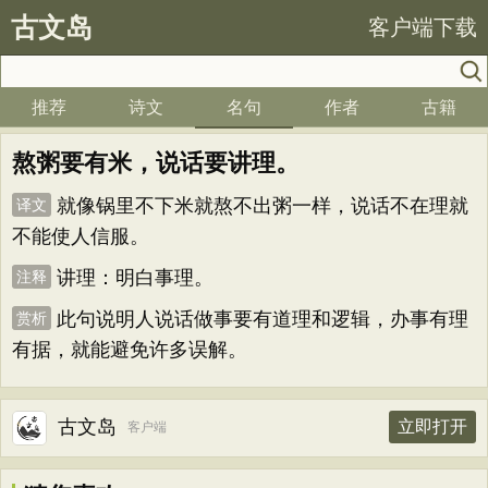
古文岛
客户端下载
推荐
诗文
名句
作者
古籍
熬粥要有米，说话要讲理。
就像锅里不下米就熬不出粥一样，说话不在理就
译文
不能使人信服。
讲理：明白事理。
注释
此句说明人说话做事要有道理和逻辑，办事有理
赏析
有据，就能避免许多误解。
古文岛
立即打开
客户端