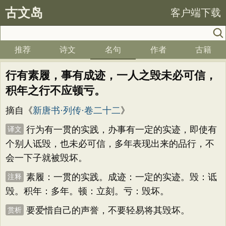
古文岛
客户端下载
推荐
诗文
名句
作者
古籍
行有素履，事有成迹，一人之毁未必可信，
积年之行不应顿亏。
摘自《
新唐书·列传·卷二十二
》
行为有一贯的实践，办事有一定的实迹，即使有
译文
个别人诋毁，也未必可信，多年表现出来的品行，不
会一下子就被毁坏。
素履：一贯的实践。成迹：一定的实迹。毁：诋
注释
毁。积年：多年。顿：立刻。亏：毁坏。
要爱惜自己的声誉，不要轻易将其毁坏。
赏析