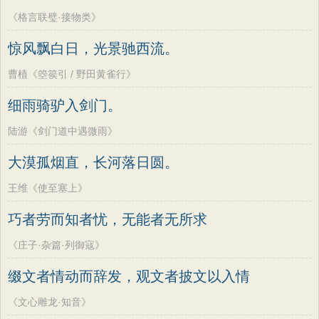
《格言联璧·接物类》
惊风飘白日，光景驰西流。
曹植《箜篌引 / 野田黄雀行》
细雨骑驴入剑门。
陆游《剑门道中遇微雨》
大漠孤烟直，长河落日圆。
王维《使至塞上》
巧者劳而知者忧，无能者无所求
《庄子·杂篇·列御寇》
缀文者情动而辞发，观文者披文以入情
《文心雕龙·知音》