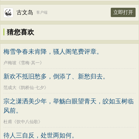
古文岛
立即打开
客户端
猜您喜欢
梅雪争春未肯降，骚人阁笔费评章。
卢梅坡《雪梅·其一》
新欢不抵旧愁多，倒添了、新愁归去。
范成大《鹊桥仙·七夕》
宗之潇洒美少年，举觞白眼望青天，皎如玉树临
风前。
杜甫《饮中八仙歌》
待人三自反，处世两如何。