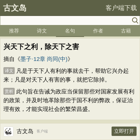
古文岛
客户端下载
推荐
诗文
名句
作者
古籍
兴天下之利，除天下之害
摘自《
墨子·12章 尚同(中)
》
凡是于天下人有利的事就去干，帮助它兴办起
译文
来；凡是对天下人有害的事，就把它除掉。
此句旨在告诫为政应当保留那些对国家发展有利
赏析
的政策，并及时地革除那些于国不利的弊政，保证治
理有效，才能实现社会的繁荣昌盛。
古文岛
立即打开
客户端