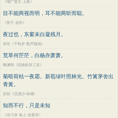
《增广贤文·上集》
目不能两视而明，耳不能两听而聪。
《荀子·劝学》
夜过也，东窗未白凝残月。
张先《千秋岁·数声鶗鴂》
荒草何茫茫，白杨亦萧萧。
陶渊明《拟挽歌辞三首》
菊暗荷枯一夜霜。新苞绿叶照林光。竹篱茅舍出
青黄。
苏轼《浣溪沙·咏橘》
知而不行，只是未知
《传习录·卷上·徐爱录》