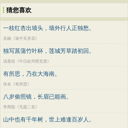
猜您喜欢
一枝红杏出墙头，墙外行人正独愁。
吴融《途中见杏花》
独写菖蒲竹叶杯，莲城芳草踏初回。
汤显祖《午日处州禁竞渡》
有所思，乃在大海南。
佚名《有所思》
八岁偷照镜，长眉已能画。
李商隐《无题二首》
山中也有千年树，世上难逢百岁人。