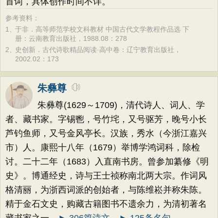
首词，具体创作时间不详。
参考资料：
1、
于非．高等师范学校文科教材 中国古代文学教程作品选 下
册：云南教育出版社，1988.08：278
2、
史创新．古代诗歌精品阅读·高中卷：辽宁教育出版社，
2002.02：173
朱彝尊
朱彝尊(1629～1709)，清代诗人、词人、学
者、藏书家。字锡鬯，号竹垞，又号驱芳，晚号小长
芦钓鱼师，又号金风亭长。汉族，秀水（今浙江嘉兴
市）人。康熙十八年（1679）举博学鸿词科，除检
讨。二十二年（1683）入直南书房。曾参加纂修《明
史》。博通经史，诗与王士祯称南北两大宗。作词风
格清丽，为浙西词派的创始者，与陈维崧并称朱陈。
精于金石文史，购藏古籍图书不遗余力，为清初著名