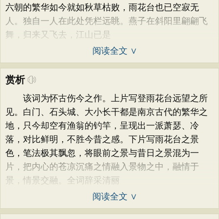
六朝的繁华如今就如秋草枯败，雨花台也已空寂无
人。独自一人在此处凭栏远眺。燕子在斜阳里翩翩飞
舞，归来又飞去，江山已是
阅读全文 ∨
赏析
该词为怀古伤今之作。上片写登雨花台远望之所
见。白门、石头城、大小长干都是南京古代的繁华之
地，只今却空有渔翁的钓竿，呈现出一派萧瑟、冷
落，对比鲜明，不胜今昔之感。下片写雨花台之景
色，笔法极其飘忽，将眼前之景与昔日之景混为一
片，把内心的苍凉沉痛之情融入景物之中，融情于
景，情景交融。全词辞采清丽
阅读全文 ∨