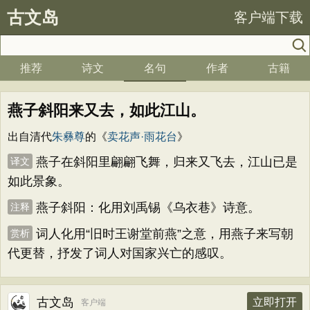
古文岛
客户端下载
推荐
诗文
名句
作者
古籍
燕子斜阳来又去，如此江山。
出自清代
朱彝尊
的《
卖花声·雨花台
》
燕子在斜阳里翩翩飞舞，归来又飞去，江山已是
译文
如此景象。
燕子斜阳：化用刘禹锡《乌衣巷》诗意。
注释
词人化用“旧时王谢堂前燕”之意，用燕子来写朝
赏析
代更替，抒发了词人对国家兴亡的感叹。
古文岛
立即打开
客户端