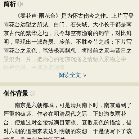
简析
《卖花声·雨花台》是为怀古伤今之作。上片写登
雨花台远望之所见。白门、石头城、大小长干都是南
京古代的繁华之地，只今却空有渔翁的钓竿，对比鲜
明，呈现出一派萧瑟、冷落、不胜今昔之感；下片写
雨花台之景色，笔法极其飘忽，将眼前之景与昔日之
景混为一片，把内心的苍凉沉痛之情融入景物之中，
情景交融。全词辞采清丽
阅读全文 ∨
创作背景
南京是六朝都城，可是清兵南下时，南京遭到了
严重的破坏。作者在明清易代之际，正好游览雨花
台，便通过对金陵城满目荒凉、衰败景色的描绘，借
对六朝的追溯来表达对明朝的哀怨，于是便写下了该