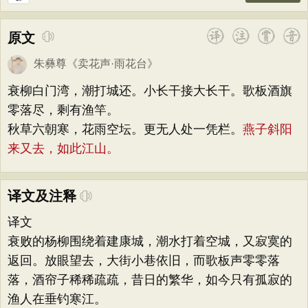
原文
朱彝尊
《
卖花声·雨花台
》
衰柳白门湾，潮打城还。小长干接大长干。歌板酒旗
零落尽，剩有渔竿。
秋草六朝寒，花雨空坛。更无人处一凭栏。
燕子斜阳
来又去，如此江山。
译文及注释
译文
衰败的杨柳围绕着建康城，潮水打着空城，又寂寞的
返回。放眼望去，大街小巷依旧，而歌板声零零落
落，酒帘子稀稀疏疏，昔日的繁华，如今只有孤寂的
渔人在垂钓寒江。