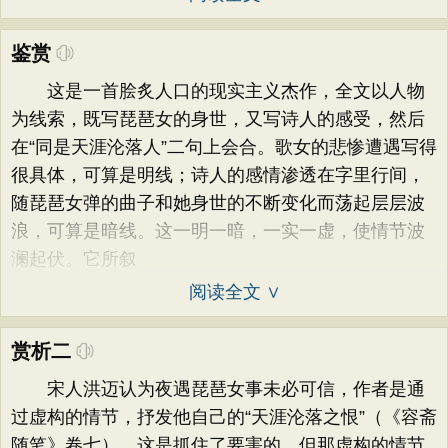
鉴赏
这是一首脍炙人口的现实主义杰作，全文以人物
为线索，既写琵琶女的身世，又写诗人的感受，然后
在“同是天涯沦落人”二句上会合。歌女的悲惨遭遇写得
很具体，可算是明线；诗人的感情渗透在字里行间，
随琵琶女弹的曲子和她身世的不断变化而荡起层层波
浪，可算是暗线。这一明一暗，一实一虚，使情节波
澜起伏。它所叙
阅读全文 ∨
赏析二
宋人洪迈认为夜遇琵琶女事未必可信，作者是通
过虚构的情节，抒发他自己的“天涯沦落之恨”（《容斋
随笔》卷七），这是抓住了要害的。但那虚构的情节