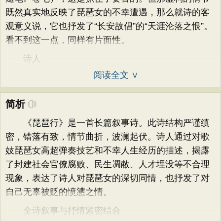
既然真实地反映了琵琶女的不幸遭遇，那么就诗的客
观意义说，它也抒发了“长安故倡”的“天涯沦落之恨”。
看不到这一点，同样有片面性。
诗人
阅读全文 ∨
简析
《琵琶行》是一首长篇叙事诗。此诗结构严谨缜
密，错落有致，情节曲折，波澜起伏。诗人通过对歌
妓琵琶女高超弹奏技艺和不幸人生经历的描述，揭露
了封建社会官僚腐败、民生凋敝、人才埋没等不合理
现象，表达了诗人对琵琶女的深切同情，也抒发了对
自己无辜被贬的愤懑之情。
全诗叙事与抒情紧密结合