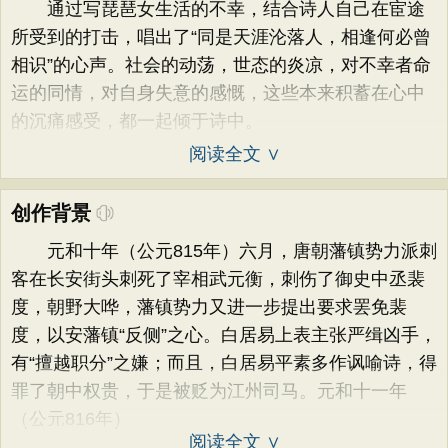
通过写琵琶女生活的不幸，结合诗人自己在宦途
所受到的打击，唱出了“同是天涯沦落人，相逢何必曾
相识”的心声。社会的动荡，世态的炎凉，对不幸者命
运的同情，对自身失意的感慨，这些本来积蓄在心中
的沉痛感受，都一起倾于诗中。
阅读全文 ∨
创作背景
元和十年（公元815年）六月，唐朝藩镇势力派刺
客在长安街头刺死了宰相武元衡，刺伤了御史中丞裴
度，朝野大哗，藩镇势力又进一步提出要求罢免裴
度，以安藩镇“反侧”之心。白居易上表主张严缉凶手，
有“擅越职分”之嫌；而且，白居易平素多作讽喻诗，得
罪了朝中权贵，于是被贬为江州司马。元和十一年
（公元816年）
阅读全文 ∨