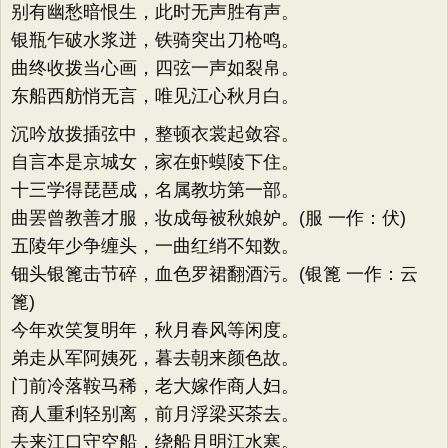
别有幽愁暗恨生，此时无声胜有声。
银瓶乍破水浆迸，铁骑突出刀枪鸣。
曲终收拨当心画，四弦一声如裂帛。
东船西舫悄无言，唯见江心秋月白。
沉吟放拨插弦中，整顿衣裳起敛容。
自言本是京城女，家在虾蟆陵下住。
十三学得琵琶成，名属教坊第一部。
曲罢曾教善才服，妆成每被秋娘妒。(服 一作：伏)
五陵年少争缠头，一曲红绡不知数。
钿头银篦击节碎，血色罗裙翻酒污。(银篦 一作：云
篦)
今年欢笑复明年，秋月春风等闲度。
弟走从军阿姨死，暮去朝来颜色故。
门前冷落鞍马稀，老大嫁作商人妇。
商人重利轻别离，前月浮梁买茶去。
去来江口守空船，绕船月明江水寒。