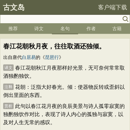
古文岛
客户端下载
推荐
诗文
名句
作者
古籍
春江花朝秋月夜，往往取酒还独倾。
出自唐代
白居易
的《
琵琶行
》
春江花朝秋江月夜那样好光景，无可奈何常常取
译文
酒独酌独饮。
花朝：泛指大好春光。倾：使器物反转或歪斜以
注释
倒出里面的东西。
此句以春江花月夜的良辰美景与诗人孤零寂寞的
赏析
独酌独饮作对比，表现了诗人内心的孤独与寂寞，以
及对人生无常的感叹。