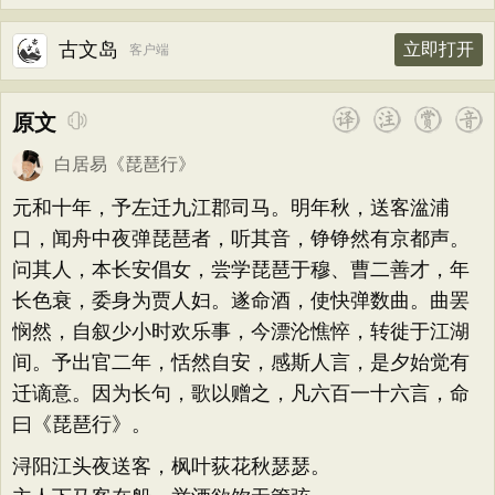
古文岛
立即打开
客户端
原文
白居易
《
琵琶行
》
元和十年，予左迁九江郡司马。明年秋，送客湓浦
口，闻舟中夜弹琵琶者，听其音，铮铮然有京都声。
问其人，本长安倡女，尝学琵琶于穆、曹二善才，年
长色衰，委身为贾人妇。遂命酒，使快弹数曲。曲罢
悯然，自叙少小时欢乐事，今漂沦憔悴，转徙于江湖
间。予出官二年，恬然自安，感斯人言，是夕始觉有
迁谪意。因为长句，歌以赠之，凡六百一十六言，命
曰《琵琶行》。
浔阳江头夜送客，枫叶荻花秋瑟瑟。