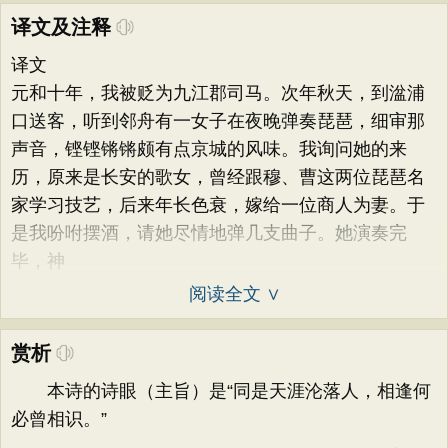
译文及注释
译文
元和十年，我被贬为九江郡司马。次年秋天，到湓浦
口送客，听到邻舟有一女子在夜晚弹奏琵琶，细审那
声音，铿铿锵锵颇有点京城的风味。我询问她的来
历，原来是长安的歌女，曾经跟穆、曹这两位琵琶名
家学习技艺，后来年长色衰，嫁给一位商人为妻。于
是我吩咐摆酒，请她尽情地弹几支曲子。她演奏完
毕，神
阅读全文 ∨
赏析
本诗的诗眼（主旨）是“同是天涯沦落人，相逢何
必曾相识。”