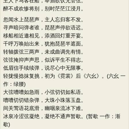
主人下马客在船，举酒欲饮无管弦。
醉不成欢惨将别，别时茫茫江浸月。
忽闻水上琵琶声，主人忘归客不发。
寻声暗问弹者谁，琵琶声停欲语迟。
移船相近邀相见，添酒回灯重开宴。
千呼万唤始出来，犹抱琵琶半遮面。
转轴拨弦三两声，未成曲调先有情。
弦弦掩抑声声思，似诉平生不得志。
低眉信手续续弹，说尽心中无限事。
轻拢慢捻抹复挑，初为《霓裳》后《六幺》。(六幺 一
作：绿腰)
大弦嘈嘈如急雨，小弦切切如私语。
嘈嘈切切错杂弹，大珠小珠落玉盘。
间关莺语花底滑，幽咽泉流冰下难。
冰泉冷涩弦凝绝，凝绝不通声暂歇。(暂歇 一作：渐
歇)