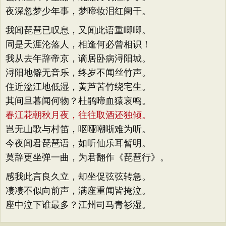
夜深忽梦少年事，梦啼妆泪红阑干。
我闻琵琶已叹息，又闻此语重唧唧。
同是天涯沦落人，相逢何必曾相识！
我从去年辞帝京，谪居卧病浔阳城。
浔阳地僻无音乐，终岁不闻丝竹声。
住近湓江地低湿，黄芦苦竹绕宅生。
其间旦暮闻何物？杜鹃啼血猿哀鸣。
春江花朝秋月夜，往往取酒还独倾。
岂无山歌与村笛，呕哑嘲哳难为听。
今夜闻君琵琶语，如听仙乐耳暂明。
莫辞更坐弹一曲，为君翻作《琵琶行》。
感我此言良久立，却坐促弦弦转急。
凄凄不似向前声，满座重闻皆掩泣。
座中泣下谁最多？江州司马青衫湿。