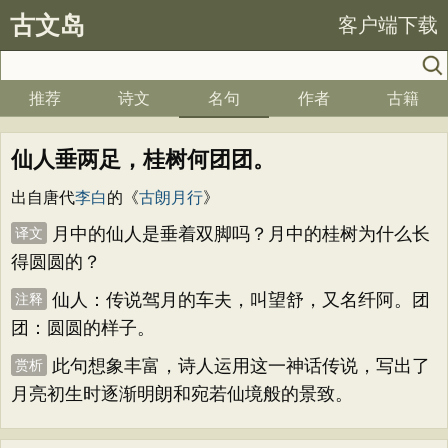
古文岛
客户端下载
推荐
诗文
名句
作者
古籍
仙人垂两足，桂树何团团。
出自唐代
李白
的《
古朗月行
》
月中的仙人是垂着双脚吗？月中的桂树为什么长
译文
得圆圆的？
仙人：传说驾月的车夫，叫望舒，又名纤阿。团
注释
团：圆圆的样子。
此句想象丰富，诗人运用这一神话传说，写出了
赏析
月亮初生时逐渐明朗和宛若仙境般的景致。