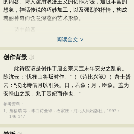
的内容。诗人运用浪漫主义的创作方法，通过丰富的
想象，神话传说的巧妙加工，以及强烈的抒情，构成
瑰丽神奇而含意深蕴的艺术形象。
诗中前四
阅读全文 ∨
创作背景
此诗应该是创作于唐玄宗天宝末年安史之乱前。
陈沆云：“忧禄山将叛时作。”（《诗比兴笺》）萧士赟
云：“按此诗借月以引兴。日，君象；月，臣象。盖为
安禄山之叛，兆于贵妃而作也。”
参考资料：
1、
詹福瑞 等．李白诗全译．石家庄：河北人民出版社，1997：
146-147