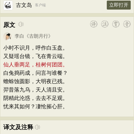
古文岛
立即打开
客户端
原文
李白
《
古朗月行
》
小时不识月，呼作白玉盘。
又疑瑶台镜，飞在青云端。
仙人垂两足，桂树何团团。
白兔捣药成，问言与谁餐？
蟾蜍蚀圆影，大明夜已残。
羿昔落九乌，天人清且安。
阴精此沦惑，去去不足观。
忧来其如何？凄怆摧心肝。
译文及注释