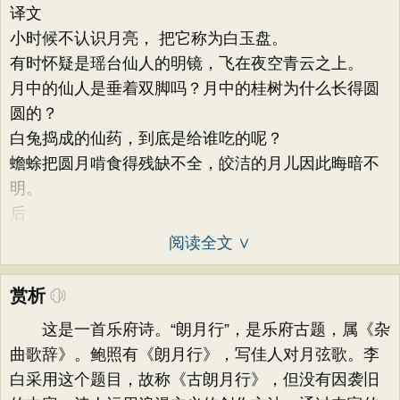
译文
小时候不认识月亮， 把它称为白玉盘。
有时怀疑是瑶台仙人的明镜，飞在夜空青云之上。
月中的仙人是垂着双脚吗？月中的桂树为什么长得圆
圆的？
白兔捣成的仙药，到底是给谁吃的呢？
蟾蜍把圆月啃食得残缺不全，皎洁的月儿因此晦暗不
明。
后
阅读全文 ∨
赏析
这是一首乐府诗。“朗月行”，是乐府古题，属《杂
曲歌辞》。鲍照有《朗月行》，写佳人对月弦歌。李
白采用这个题目，故称《古朗月行》，但没有因袭旧