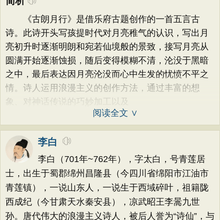
简析
《古朗月行》是借乐府古题创作的一首五言古
诗。此诗开头写孩提时代对月亮稚气的认识，写出月
亮初升时逐渐明朗和宛若仙境般的景致，接写月亮从
圆满开始逐渐蚀损，随后变得模糊不清，沦没于黑暗
之中，最后表达因月亮沦没而心中生发的忧愤不平之
情。诗人运用浪漫主义的创作方法，通过丰富的想
象、对神话传说的巧妙加工以及
阅读全文 ∨
李白
李白（701年~762年），字太白，号青莲居
士，出生于蜀郡绵州昌隆县（今四川省绵阳市江油市
青莲镇），一说山东人，一说生于西域碎叶，祖籍陇
西成纪（今甘肃天水秦安县），凉武昭王李暠九世
孙。唐代伟大的浪漫主义诗人，被后人誉为“诗仙”，与