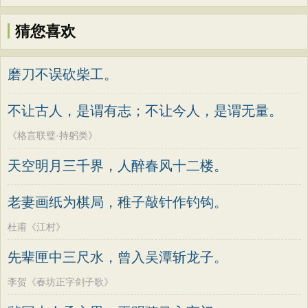
猜您喜欢
磨刀不误砍柴工。
不让古人，是谓有志；不让今人，是谓无量。
《格言联璧·持躬类》
天空明月三千界，人醉春风十二楼。
老妻画纸为棋局，稚子敲针作钓钩。
杜甫《江村》
先辈匣中三尺水，曾入吴潭斩龙子。
李贺《春坊正字剑子歌》