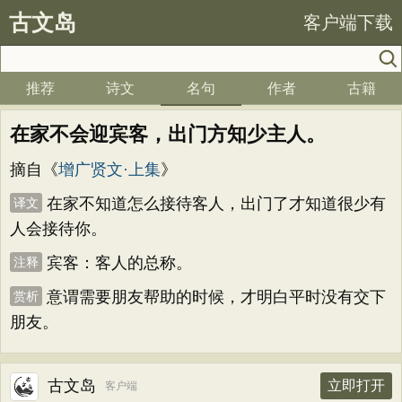
古文岛
客户端下载
推荐
诗文
名句
作者
古籍
在家不会迎宾客，出门方知少主人。
摘自《
增广贤文·上集
》
在家不知道怎么接待客人，出门了才知道很少有
译文
人会接待你。
宾客：客人的总称。
注释
意谓需要朋友帮助的时候，才明白平时没有交下
赏析
朋友。
古文岛
立即打开
客户端