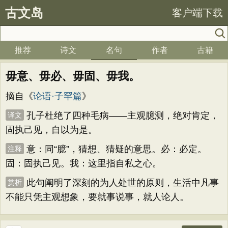
古文岛
客户端下载
推荐
诗文
名句
作者
古籍
毋意、毋必、毋固、毋我。
摘自《
论语·子罕篇
》
孔子杜绝了四种毛病——主观臆测，绝对肯定，
译文
固执己见，自以为是。
意：同“臆”，猜想、猜疑的意思。必：必定。
注释
固：固执己见。我：这里指自私之心。
此句阐明了深刻的为人处世的原则，生活中凡事
赏析
不能只凭主观想象，要就事说事，就人论人。