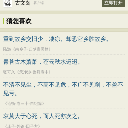
古文岛
立即打开
客户端
猜您喜欢
重到故乡交旧少，凄凉。却恐它乡胜故乡。
陆游《南乡子·归梦寄吴樯》
青苔古木萧萧，苍云秋水迢迢。
张可久《天净沙·鲁卿庵中》
不清不见尘，不高不见危，不广不见削，不盈不
见亏。
《论衡·卷三十·自纪篇》
哀莫大于心死，而人死亦次之。
《庄子·外篇·田子方》