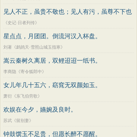
见人不正，虽贵不敬也；见人有污，虽尊不下也
《史记·日者列传》
星点点，月团团。倒流河汉入杯盘。
刘著《鹧鸪天·雪照山城玉指寒》
嵩云秦树久离居，双鲤迢迢一纸书。
李商隐《寄令狐郎中》
女儿年几十五六，窈窕无双颜如玉。
萧衍《东飞伯劳歌》
欢娱在今夕，嬿婉及良时。
苏武《留别妻》
钟鼓馔玉不足贵，但愿长醉不愿醒。