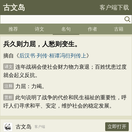
古文岛
客户端下载
推荐
诗文
名句
作者
古籍
兵久则力屈，人愁则变生。
摘自《
后汉书·列传·桓谭冯衍列传上
》
连年战祸会使社会财力物力衰退；百姓忧患过度
译文
就会起义反抗。
力屈：力竭。
注释
此句说明了战争的代价和民生福祉的重要性，呼
赏析
吁人们寻求和平、安定，维护社会的稳定发展。
古文岛
立即打开
客户端