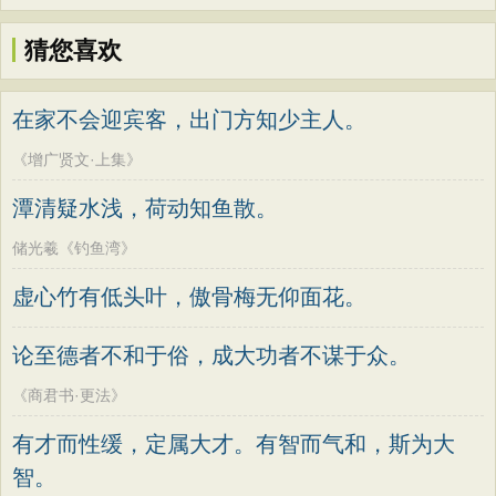
猜您喜欢
在家不会迎宾客，出门方知少主人。
《增广贤文·上集》
潭清疑水浅，荷动知鱼散。
储光羲《钓鱼湾》
虚心竹有低头叶，傲骨梅无仰面花。
论至德者不和于俗，成大功者不谋于众。
《商君书·更法》
有才而性缓，定属大才。有智而气和，斯为大
智。