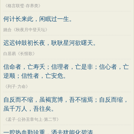
《格言联璧·存养类》
何计长来此，闲眠过一生。
姚合《秋夜月中登天坛》
迟迟钟鼓初长夜，耿耿星河欲曙天。
白居易《长恨歌》
信命者，亡寿夭；信理者，亡是非；信心者，亡
逆顺；信性者，亡安危。
《列子·力命》
自反而不缩，虽褐宽博，吾不惴焉；自反而缩，
虽千万人，吾往矣。
《孟子·公孙丑章句上·第二节》
一腔热血勤珍重，洒去犹能化碧涛。