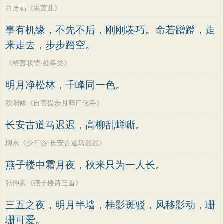
白居易《采莲曲》
事有机缘，不先不后，刚刚凑巧。命若蹭蹬，走
来走去，步步踏空。
《格言联璧·处事类》
明月净松林，千峰同一色。
欧阳修《自菩提步月归广化寺》
长安古道马迟迟，高柳乱蝉嘶。
柳永《少年游·长安古道马迟迟》
燕子楼中霜月夜，秋来只为一人长。
张仲素《燕子楼诗三首》
三五之夜，明月半墙，桂影斑驳，风移影动，珊
珊可爱。