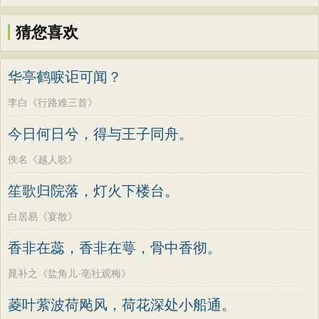
猜您喜欢
华亭鹤唳讵可闻？
李白《行路难三首》
今日何日兮，得与王子同舟。
佚名《越人歌》
笙歌归院落，灯火下楼台。
白居易《宴散》
香非在蕊，香非在萼，骨中香彻。
晁补之《盐角儿·亳社观梅》
菱叶萦波荷飐风，荷花深处小船通。