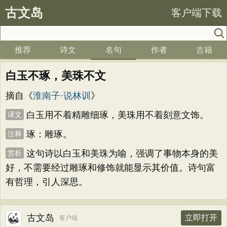
古文岛
客户端下载
推荐
诗文
名句
作者
古籍
白玉不琢，美珠不文
摘自《
淮南子·说林训
》
白玉用不着精雕细琢，美珠用不着刻意文饰。
译文
琢：雕琢。
注释
这句诗以白玉和美珠为喻，强调了事物本身的美
赏析
好，不需要经过雕琢和修饰就能显示其价值。诗句富
有哲理，引人深思。
古文岛
立即打开
客户端