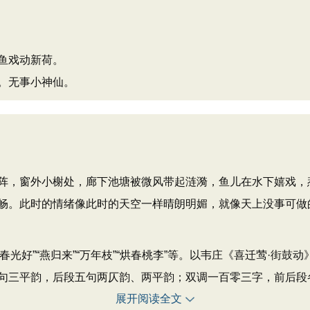
鱼戏动新荷。
。无事小神仙。
阵，窗外小榭处，廊下池塘被微风带起涟漪，鱼儿在水下嬉戏，
畅。此时的情绪像此时的天空一样晴朗明媚，就像天上没事可做
”“春光好”“燕归来”“万年枝”“烘春桃李”等。以韦庄《喜迁莺·
句三平韵，后段五句两仄韵、两平韵；双调一百零三字，前后段
展开阅读全文