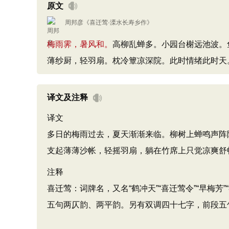
原文
周邦彦
《
喜迁莺·溧水长寿乡作
》
梅雨霁，暑风和。
高柳乱蝉多。小园台榭远池波。
薄纱厨，轻羽扇。枕冷簟凉深院。此时情绪此时天
译文及注释
译文
多日的梅雨过去，夏天渐渐来临。柳树上蝉鸣声阵
支起薄薄沙帐，轻摇羽扇，躺在竹席上只觉凉爽舒
注释
喜迁莺：词牌名，又名“鹤冲天”“喜迁莺令”“早梅芳
五句两仄韵、两平韵。另有双调四十七字，前段五