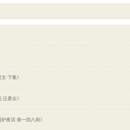
贤文·下集》
规·泛爱众》
围炉夜话·第一四八则》