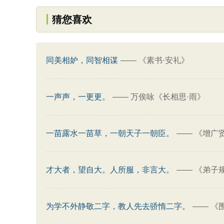
猜您喜欢
同美相妒，同智相谋
——
《素书·安礼》
一声声，一更更。
——
万俟咏《长相思·雨》
一苗露水一苗草，一朝天子一朝臣。
——
《增广
才大者，望自大。人所服，非言大。
——
《弟子
为学不外静敬二字，教人先去骄惰二字。
——
《