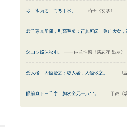
冰，水为之，而寒于水。
——
荀子《劝学》
君子尊其所闻，则高明矣；行其所闻，则广大矣，
深山夕照深秋雨。
——
纳兰性德《蝶恋花·出塞》
爱人者，人恒爱之；敬人者，人恒敬之。
——
《
眼前直下三千字，胸次全无一点尘。
——
于谦《