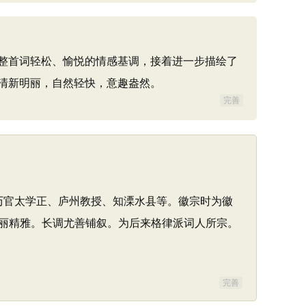
整首词轻松、愉悦的情感基调，接着进一步描绘了
清新明丽，自然轻快，意趣盎然。
完善
。历官太学正、庐州教授、知溧水县等。徽宗时为徽
丽精雅。长调尤善铺叙。为后来格律派词人所宗。
完善