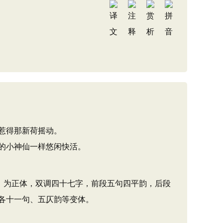
惹得那新荷摇动。
的小神仙一样悠闲快活。
街鼓动》为正体，双调四十七字，前段五句四平韵，后段
各十一句、五仄韵等变体。