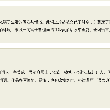
满了生活的闲适与恬淡。此词上片起笔交代了时令，并奠定了
的环境，末以一句富于哲理而情绪轻灵的话收束全篇。全词语言
著名的词人，字美成，号清真居士，汉族，钱塘（今浙江杭州）人
词调。作品多写闺情、羁旅，也有咏物之作。格律谨严。语言典