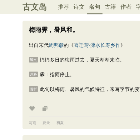
古文岛
推荐
诗文
名句
古籍
作者
梅雨霁，暑风和。
出自宋代
周邦彦
的《
喜迁莺·溧水长寿乡作
》
绵绵多日的梅雨过去，夏天渐渐来临。
译文
霁：指雨停止。
注释
此句以梅雨、暑风的气候特征，来写季节的变
赏析
写雨
夏天
初夏