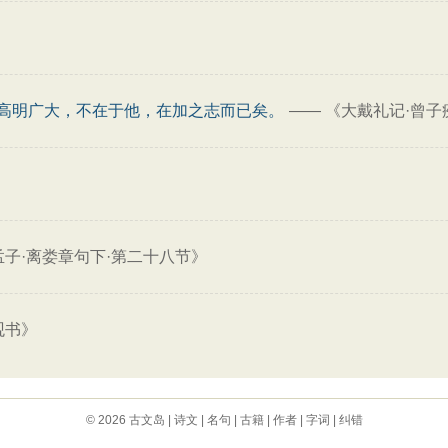
高明广大，不在于他，在加之志而已矣。
——
《大戴礼记·曾子
孟子·离娄章句下·第二十八节》
观书》
© 2026
古文岛
|
诗文
|
名句
|
古籍
|
作者
|
字词
|
纠错