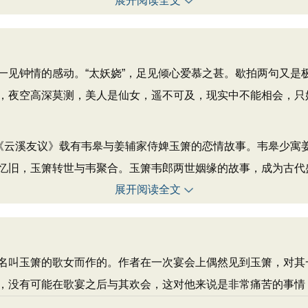
展开阅读全文
钟情的感动。“太妖娆”，足见倾心爱慕之甚。歇拍两句又是
，夜空高深莫测，美人是仙女，遥不可及，现实中不能相会，只
云溪友议》载有韦皋与姜辅家侍婢玉箫的恋情故事。韦皋少寓
忆旧，玉箫转世与韦聚合。玉箫韦郎两世姻缘的故事，成为古代
展开阅读全文
叫玉箫的歌女而作的。作者在一次宴会上偶然见到玉箫，对其
，没有可能在歌宴之后与其欢会，这对他来说是非常痛苦的事情