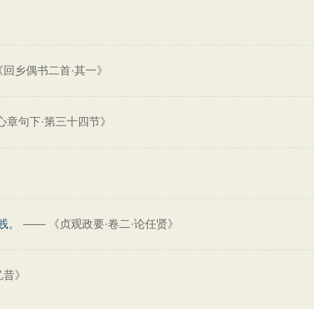
》
《回乡偶书二首·其一》
心章句下·第三十四节》
贱。
——
《贞观政要·卷二·论任贤》
忆昔》