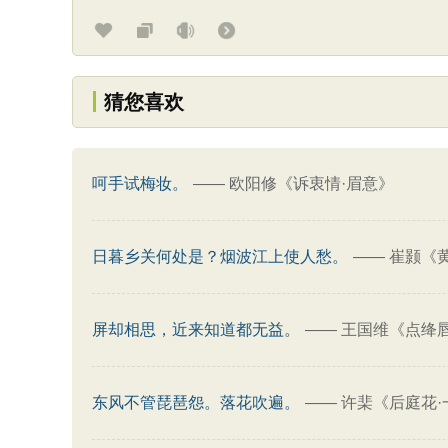
猜您喜欢
呵手试梅妆。
——
欧阳修《诉衷情·眉意》
日暮乡关何处是？烟波江上使人愁。
——
崔颢《黄
屏却相思，近来知道都无益。
——
王国维《点绛唇
东风不管琵琶怨。落花吹遍。
——
许棐《后庭花·