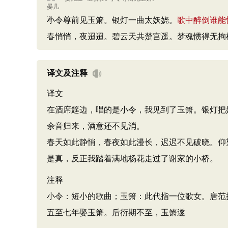
小令尊前见玉箫。银灯一曲太妖娆。
歌中醉倒谁能
春悄悄，夜迢迢。碧云天共楚宫遥。梦魂惯得无拘
译文及注释
译文
在酒席筵边，唱的是小令，我见到了玉箫。银灯把
余音归来，酒意还不见消。
春天如此静悄，春夜如此漫长，迟迟不见破晓。仰
是真，反正我踏着满地杨花走过了谢家的小桥。
注释
小令：短小的歌曲；玉箫：此代指一位歌女。唐范
五至七年娶玉箫。后衍期不至，玉箫遂