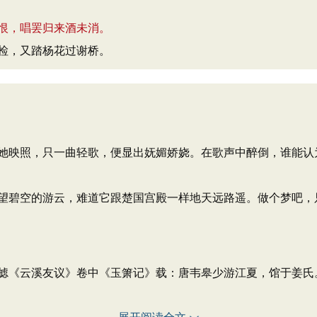
恨，唱罢归来酒未消。
检，又踏杨花过谢桥。
她映照，只一曲轻歌，便显出妩媚娇娆。在歌声中醉倒，谁能认
望碧空的游云，难道它跟楚国宫殿一样地天远路遥。做个梦吧，
摅《云溪友议》卷中《玉箫记》载：唐韦皋少游江夏，馆于姜氏