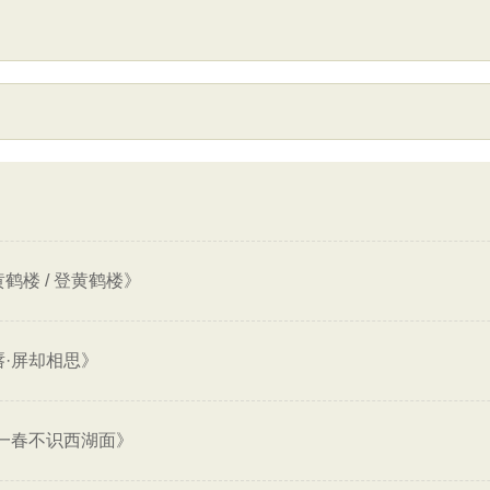
鹤楼 / 登黄鹤楼》
·屏却相思》
一春不识西湖面》