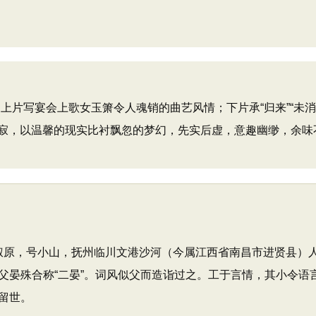
片写宴会上歌女玉箫令人魂销的曲艺风情；下片承“归来”“未消
寂，以温馨的现实比衬飘忽的梦幻，先实后虚，意趣幽缈，余味
。字叔原，号小山，抚州临川文港沙河（今属江西省南昌市进贤县）
父晏殊合称“二晏”。词风似父而造诣过之。工于言情，其小令语
留世。