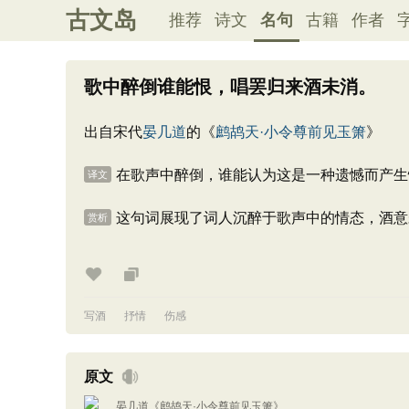
古文岛
推荐
诗文
名句
古籍
作者
歌中醉倒谁能恨，唱罢归来酒未消。
出自宋代
晏几道
的《
鹧鸪天·小令尊前见玉箫
》
在歌声中醉倒，谁能认为这是一种遗憾而产生
译文
这句词展现了词人沉醉于歌声中的情态，酒意
赏析
写酒
抒情
伤感
原文
晏几道
《
鹧鸪天·小令尊前见玉箫
》