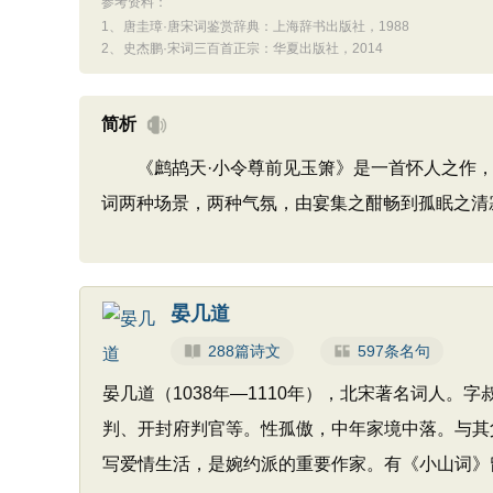
参考资料：
1、
唐圭璋·唐宋词鉴赏辞典：上海辞书出版社，1988
2、
史杰鹏·宋词三百首正宗：华夏出版社，2014
简析
《鹧鸪天·小令尊前见玉箫》是一首怀人之作，上
词两种场景，两种气氛，由宴集之酣畅到孤眠之清
晏几道
288篇诗文
597条名句
晏几道（1038年—1110年），北宋著名词人
判、开封府判官等。性孤傲，中年家境中落。与其
写爱情生活，是婉约派的重要作家。有《小山词》