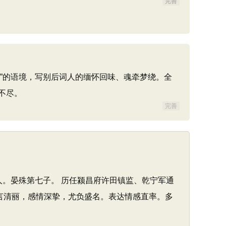
完善
”的语境，写别后词人的缅怀回味、魂牵梦绕。全
不尽。
完善
人。晏殊第七子。 历任颍昌府许田镇监、乾宁军通
言清丽，感情深挚，尤负盛名。表达情感直率。多