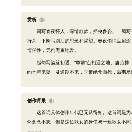
赏析
词写春夜怀人，深情款款，摇曳多姿。上阕写一见
行为。下阕写别后的思念和渴望。春夜悄悄且迢迢
情任性，无拘无束地爱。
起句写酒筵初遇。“尊前”点相遇之地。唐范摅《
约七年来娶，及逾期不来，玉箫绝食而死，后韦皋
创作背景
这首词具体创作年代已无从得知。这首词是为名
然念念不忘，但是这位歌女的身份与一般歌女不同