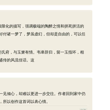
极限化的描写，强调极端的陶醉之情和拼死拼活的
好付诸一梦了，梦虽虚幻，但却是自由的，可以任
姜氏府，与玉箫有情。韦皋辞归，留一玉指环，相
盛传的风流佳话。这
一见倾心，却难以更进一步交往。作者回到家中仍
，所以创作这首词以表心情。