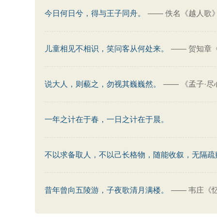
今日何日兮，得与王子同舟。
——
佚名《越人歌
儿童相见不相识，笑问客从何处来。
——
贺知章
说大人，则藐之，勿视其巍巍然。
——
《孟子·尽
一年之计在于春，一日之计在于晨。
不以求备取人，不以己长格物，随能收叙，无隔疏
昔年曾向五陵游，子夜歌清月满楼。
——
韦庄《