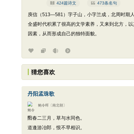
424篇诗文
473条名句
庾信（513—581）字子山，小字兰成，北周时
全盛时代积累了很高的文学素养，又来到北方，以
因素，从而形成自己的独特面貌。
猜您喜欢
丹阳孟珠歌
鲍令晖
〔南北朝〕
阳春二三月，草与水同色。
道逢游冶郎，恨不早相识。