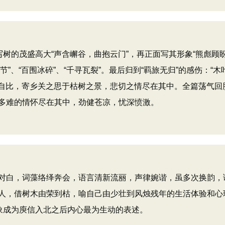
树的茂盛高大“声含嶰谷，曲抱云门”，再正面写其形象“熊彪顾
节”、“百围冰碎”、“千寻瓦裂”。最后归到“羁旅无归”的感伤：“木
树自比，寄乡关之思于枯树之景，悲切之情尽在其中。全篇荡气回
多难的情怀尽在其中，劲健苍凉，忧深愤激。
白，词藻络绎奔会，语言清新流丽，声律婉谐，虽多次换韵，
人，借树木由荣到枯，喻自己由少壮到风烛残年的生活体验和心
象成为庾信入北之后内心最为生动的表述。