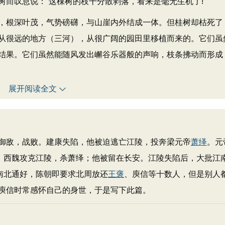
而叹息说：“这棵树的枝干分散剥落，看来是毫无生机了!"
根深叶茂，气势磅礴，与山崖内外结成一体。但桂树却枯死了
从很远的地方（三河），从很广阔的园田里移植而来的。它们虽
结果。它们虽然能随风发出嶰谷乐器般的声响，枝条拂动而形成
展开阅读全文
御敌，战败。建康失陷，他被迫逃亡江陵，投奔梁元帝
萧绎
。元
久，西魏攻克江陵，杀萧绎；他被留在长安。江陵失陷后，大批江
南北通好，陈朝即要求北周放还
王褒
、庾信等十数人，但是别人
庾信时常感怀自己的身世，于是写下此篇。