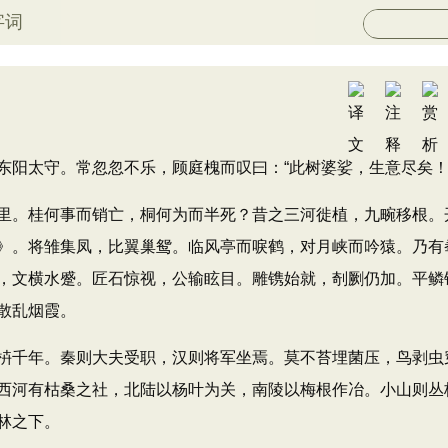
字词
阳太守。常忽忽不乐，顾庭槐而叹曰：“此树婆娑，生意尽矣！
。桂何事而销亡，桐何为而半死？昔之三河徙植，九畹移根。
》。将雏集凤，比翼巢鸳。临风亭而唳鹤，对月峡而吟猿。乃有
，文横水蹙。匠石惊视，公输眩目。雕镌始就，剞劂仍加。平鳞
散乱烟霞。
千年。秦则大夫受职，汉则将军坐焉。莫不苔埋菌压，鸟剥虫
西河有枯桑之社，北陆以杨叶为关，南陵以梅根作冶。小山则丛
林之下。