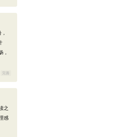
盼，
叶
肠，
完善
读之
理感