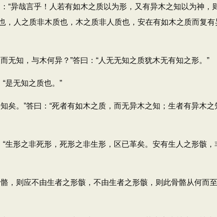
曰：“异哉言乎！人若有如木之质以为形，又有异木之知以为神，
也，人之质非木质也，木之质非人质也，安在有如木之质而复有
无知，与木何异？”答曰：“人无无知之质犹木无有知之形。”
“是无知之质也。”
矣。”答曰：“死者有如木之质，而无异木之知；生者有异木之
“生形之非死形，死形之非生形，区已革矣。安有生人之形骸，
骼，则应不由生者之形骸，不由生者之形骸，则此骨骼从何而