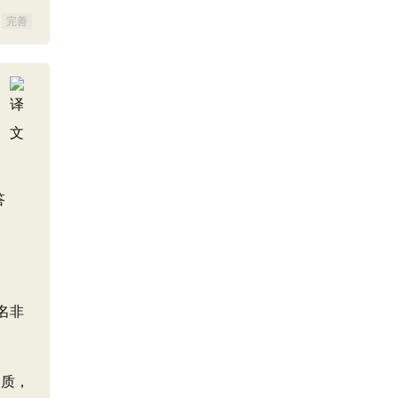
完善
答
名非
之质，