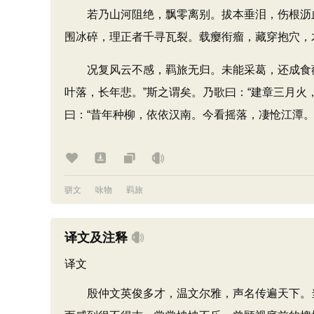
若乃山河阻绝，飘零离别。拔本垂泪，伤根沥血
围冰碎，理正者千寻瓦裂。载瘿衔瘤，藏穿抱穴，
况复风云不感，羁旅无归。未能采葛，还成食薇
叶落，长年悲。”斯之谓矣。乃歌曰：“建章三月火
曰：“昔年种柳，依依汉南。今看摇落，凄怆江潭。
骈文
咏物
羁旅
译文及注释
译文
殷仲文英俊多才，温文尔雅，声名传遍天下。当