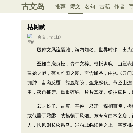
古文岛
推荐
诗文
名句
古籍
作者
枯树赋
庾信
〔南北朝〕
殷仲文风流儒雅，海内知名。世异时移，出为东
至如白鹿贞松，青牛文梓。根柢盘魄，山崖表里
建始之殿，落实睢阳之园。声含嶰谷，曲抱《云门
拥肿，盘坳反覆。熊彪顾盼，鱼龙起伏。节竖山连
甲，落角摧牙。重重碎锦，片片真花。纷披草树，
若夫松子、古度、平仲、君迁，森梢百顷，槎枿
或低垂于霜露，或撼顿于风烟。东海有白木之庙，
人，扶风则长松系马。岂独城临细柳之上，塞落桃