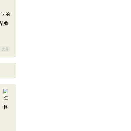
文学的
某些
完善