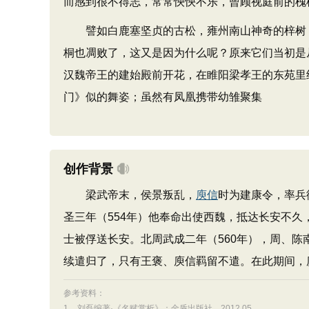
而感到很不得志，常常怏怏不乐，曾顾视庭前的槐树
譬如白鹿塞坚贞的古松，雍州南山神奇的梓树，
桐也凋败了，这又是因为什么呢？原来它们当初是
汉魏帝王的建始殿前开花，在睢阳梁孝王的东苑里
门》似的舞姿；虽然有凤凰携带幼雏聚集
创作背景
梁武帝末，侯景叛乱，
庾信
时为建康令，率兵
圣三年（554年）他奉命出使西魏，抵达长安不
士被俘送长安。北周武成二年（560年），周、陈
续遣归了，只有王褒、庾信羁留不遣。在此期间，
参考资料：
1、
刘磊编著·《名赋赏析》：金盾出版社，2012.05