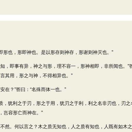
即形也，形即神也。是以形存则神存，形谢则神灭也。”
知，即事有异，神之与形，理不容一，形神相即，非所闻也。”
言其用，形之与神，不得相异也。”
在？”答曰：“名殊而体一也。”
质，犹利之于刃，形之于用，犹刃之于利，利之名非刃也，刃之
，岂容形亡而神在。”
不然。何以言之？木之质无知也，人之质有知也，人既有如木