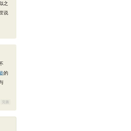
似之
世说
不
龄
的
与
完善