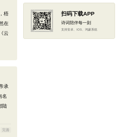
扫码下载APP
，梧
诗词陪伴每一刻
然在
支持安卓、IOS、鸿蒙系统
《云
帝承
南名
都陆
完善