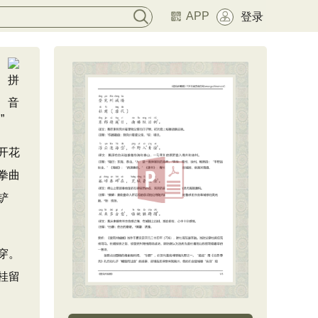
APP
登录
”
开花
拳曲
铲
穿。
桂留