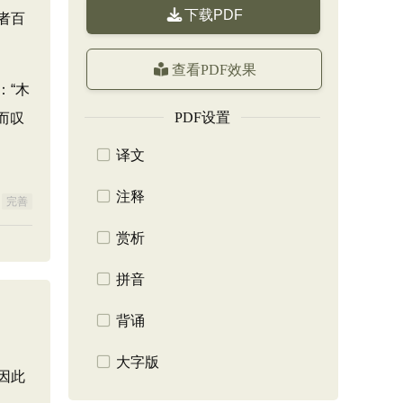
下载PDF
者百
查看PDF效果
：“木
PDF设置
而叹
译文
注释
完善
赏析
拼音
背诵
大字版
因此