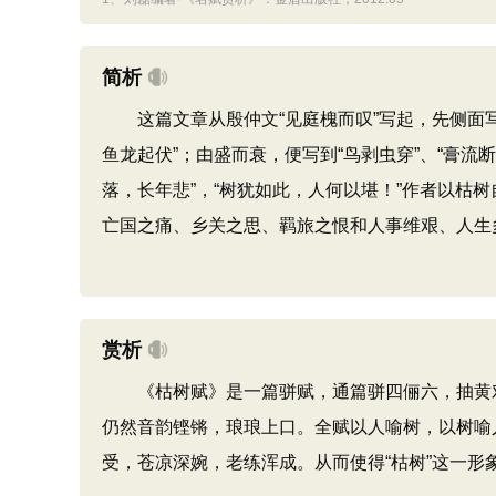
简析
这篇文章从殷仲文“见庭槐而叹”写起，先侧面写
鱼龙起伏”；由盛而衰，便写到“鸟剥虫穿”、“膏流断
落，长年悲”，“树犹如此，人何以堪！”作者以枯
亡国之痛、乡关之思、羁旅之恨和人事维艰、人生
赏析
《枯树赋》是一篇骈赋，通篇骈四俪六，抽黄对
仍然音韵铿锵，琅琅上口。全赋以人喻树，以树喻
受，苍凉深婉，老练浑成。从而使得“枯树”这一形