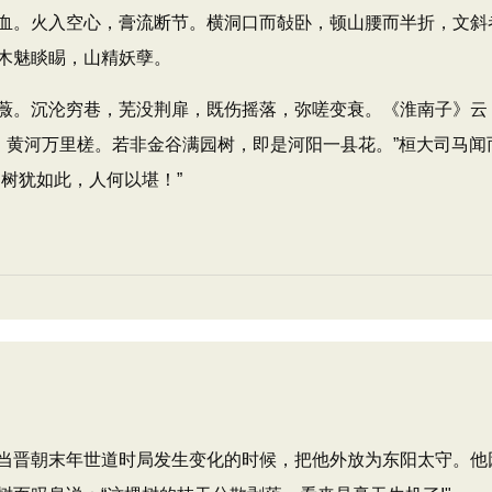
。火入空心，膏流断节。横洞口而敧卧，顿山腰而半折，文斜
木魅睒睗，山精妖孽。
。沉沦穷巷，芜没荆扉，既伤摇落，弥嗟变衰。《淮南子》云
，黄河万里槎。若非金谷满园树，即是河阳一县花。”桓大司马闻
树犹如此，人何以堪！”
晋朝末年世道时局发生变化的时候，把他外放为东阳太守。他