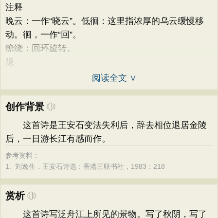
注释
晚云：一作“晓云”。低徊：这里指浓厚的乌云缓慢移
动。徊，一作“回”。
缭绕：回环旋转。
隐
阅读全文 ∨
创作背景
这首诗是王安石变法失利后，辞去相位退居金陵
后，一日游长江有感而作。
参考资料：
1、
刘逸生．王安石诗选：香港三联书社，1983：218
赏析
这首诗写泛舟江上所见的景物。写了秋阴，写了