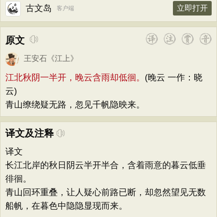
古文岛
立即打开
客户端
原文
王安石
《
江上
》
江北秋阴一半开，晚云含雨却低徊。
(晚云 一作：晓
云)
青山缭绕疑无路，忽见千帆隐映来。
译文及注释
译文
长江北岸的秋日阴云半开半合，含着雨意的暮云低垂
徘徊。
青山回环重叠，让人疑心前路已断，却忽然望见无数
船帆，在暮色中隐隐显现而来。