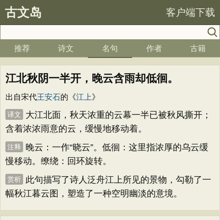
古文岛
客户端下载
推荐
诗文
名句
作者
古籍
江北秋阴一半开，晚云含雨却低徊。
出自宋代
王安石
的《
江上
》
大江北面，秋天浓重的云幕一半已被秋风撕开；
译文
含着浓浓雨意的云，缓慢地移动着。
晚云：一作“晓云”。低徊：这里指浓厚的乌云缓
注释
慢移动。缭绕：回环旋转。
此句描写了诗人泛舟江上所见的景物，勾勒了一
赏析
幅秋江暮云图，塑造了一种空明幽淡的意境。