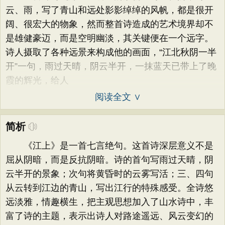
云、雨，写了青山和远处影影绰绰的风帆，都是很开
阔、很宏大的物象，然而整首诗造成的艺术境界却不
是雄健豪迈，而是空明幽淡，其关键便在一个远字。
诗人摄取了各种远景来构成他的画面，“江北秋阴一半
开”一句，雨过天晴，阴云半开，一抹蓝天已带上了晚
霞的辉光，给人
阅读全文 ∨
简析
《江上》是一首七言绝句。这首诗深层意义不是
屈从阴暗，而是反抗阴暗。诗的首句写雨过天晴，阴
云半开的景象；次句将黄昏时的云雾写活；三、四句
从云转到江边的青山，写出江行的特殊感受。全诗悠
远淡雅，情趣横生，把主观思想加入了山水诗中，丰
富了诗的主题，表示出诗人对路途遥远、风云变幻的