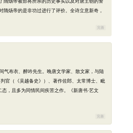
了隋炀帝被部将所杀的历史事实以及对唐王朝的警
对隋炀帝的是非功过进行了评价。全诗立意新奇，
完善
又号间气布衣、醉吟先生。晚唐文学家、散文家，与陆
事判官（《吴越备史》）、著作佐郎、太常博士、毗
二态，且多为同情民间疾苦之作。《新唐书·艺文
完善