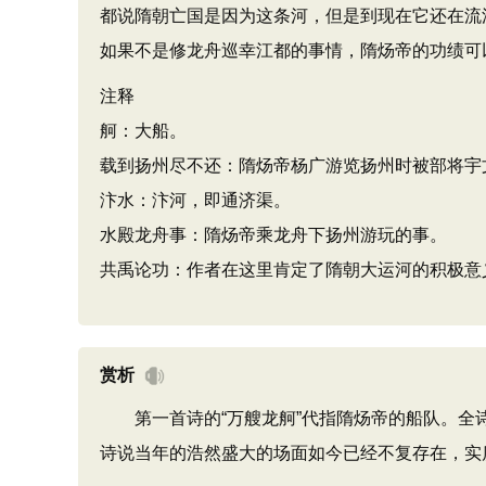
都说隋朝亡国是因为这条河，但是到现在它还在流
如果不是修龙舟巡幸江都的事情，隋炀帝的功绩可
注释
舸：大船。
载到扬州尽不还：隋炀帝杨广游览扬州时被部将宇
汴水：汴河，即通济渠。
水殿龙舟事：隋炀帝乘龙舟下扬州游玩的事。
共禹论功：作者在这里肯定了隋朝大运河的积极意
赏析
第一首诗的“万艘龙舸”代指隋炀帝的船队。全诗
诗说当年的浩然盛大的场面如今已经不复存在，实