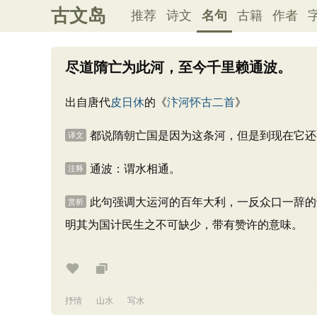
古文岛
推荐
诗文
名句
古籍
作者
尽道隋亡为此河，至今千里赖通波。
出自唐代
皮日休
的《
汴河怀古二首
》
都说隋朝亡国是因为这条河，但是到现在它还
译文
通波：谓水相通。
注释
此句强调大运河的百年大利，一反众口一辞的论
赏析
明其为国计民生之不可缺少，带有赞许的意味。
抒情
山水
写水