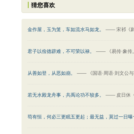
猜您喜欢
金作屋，玉为笼，车如流水马如龙。
——
宋祁《
君子以俭德辟难，不可荣以禄。
——
《易传·象传
从善如登，从恶如崩。
——
《国语·周语·刘文公
若无水殿龙舟事，共禹论功不较多。
——
皮日休
苟有恒，何必三更眠五更起；最无益，莫过一日曝