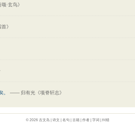
商颂·玄鸟》
四首》
》
矣。
——
归有光《项脊轩志》
© 2026
古文岛
|
诗文
|
名句
|
古籍
|
作者
|
字词
|
纠错