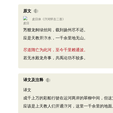
原文
皮日休
《
汴河怀古二首
》
万艘龙舸绿丝间，载到扬州尽不还。
应是天教开汴水，一千余里地无山。
尽道隋亡为此河，至今千里赖通波。
若无水殿龙舟事，共禹论功不较多。
译文及注释
译文
成千上万的彩船行驶在运河两岸的翠柳中间，但这
应该是上天教人们开通汴河，这里一千余里的地面