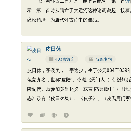
《汴河怀古二首》是一组七言绝句。第一首
诗
示；第二首诗从隋亡于大运河这种论调说起，接着
议论精辟，为唐代怀古诗中的佳品。
皮日休
403篇诗文
72条名句
皮日休，字袭美，一字逸少，生于公元834至83
龟蒙齐名，世称“皮陆”。今湖北天门人（《北梦琐
陵副使。后参加黄巢起义，或言“陷巢贼中”（《
志》录有《皮日休集》、《皮子》、《皮氏鹿门家