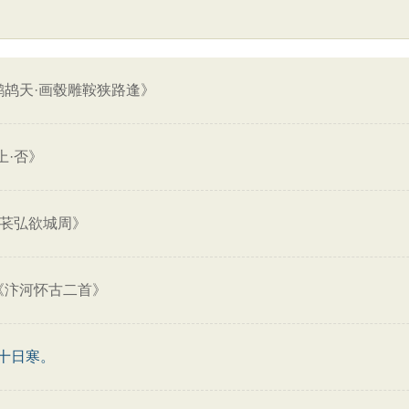
鹧鸪天·画毂雕鞍狭路逢》
上·否》
与苌弘欲城周》
《汴河怀古二首》
十日寒。