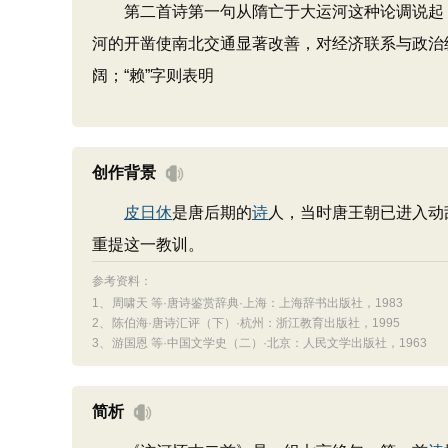
第二首诗第一句从隋亡于大运河这种论调说起，
河的开凿使南北交通显著改善，对经济联系与政治统
阔；“赖”字则表明
创作背景
皮日休
是唐后期的
诗
人，当时唐王朝已进入动
重提这一教训。
参考资料：
1、
周啸天 等·唐诗鉴赏辞典·上海：上海辞书出版社，1983
2、
陈伯海·唐诗汇评（下）·杭州：浙江教育出版社，1995
3、
游国恩 等·中国文学史（二）·北京：人民文学出版社，1963
简析