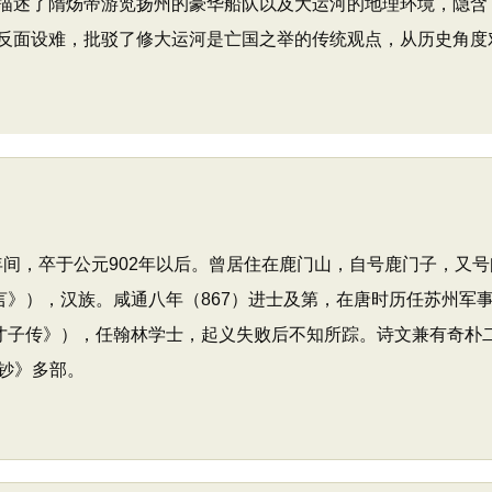
描述了隋炀帝游览扬州的豪华船队以及大运河的地理环境，隐含
反面设难，批驳了修大运河是亡国之举的传统观点，从历史角度
9年间，卒于公元902年以后。曾居住在鹿门山，自号鹿门子，
言》），汉族。咸通八年（867）进士及第，在唐时历任苏州军
唐才子传》），任翰林学士，起义失败后不知所踪。诗文兼有奇朴
钞》多部。