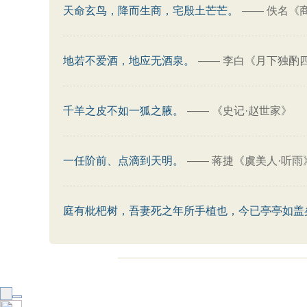
天命玄鸟，降而生商，宅殷土芒芒。
——
佚名《
地若不爱酒，地应无酒泉。
——
李白《月下独酌
千羊之皮不如一狐之腋。
——
《史记·赵世家》
一任阶前、点滴到天明。
——
蒋捷《虞美人·听雨
庭有枇杷树，吾妻死之年所手植也，今已亭亭如盖