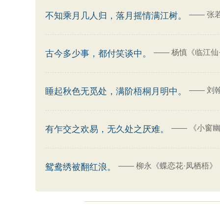
——
张
不知乘月几人归，落月摇情满江树。
——
杨慎《临江仙
古今多少事，都付笑谈中。
——
刘
睡起秋色无觅处，满阶梧桐月明中。
——
《小窗幽
有乍交之欢易，无久处之厌难。
——
柳永《蝶恋花·凤栖梧》
鸳鸯绣被翻红浪。