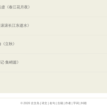
若虚《春江花月夜》
·滚滚长江东逝水》
翰《立秋》
记·集峭篇》
© 2026
古文岛
|
诗文
|
名句
|
古籍
|
作者
|
字词
|
纠错