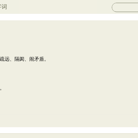
字词
疏远、隔阂、闹矛盾。
。