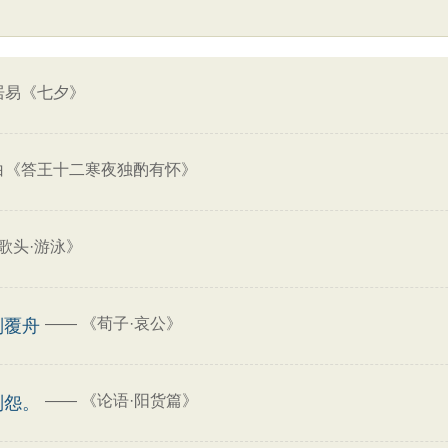
居易《七夕》
白《答王十二寒夜独酌有怀》
歌头·游泳》
——
《荀子·哀公》
则覆舟
——
《论语·阳货篇》
则怨。