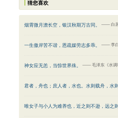
猜您喜欢
——
白
烟霄微月澹长空，银汉秋期万古同。
——
李
一生傲岸苦不谐，恩疏媒劳志多乖。
——
毛泽东《水调
神女应无恙，当惊世界殊。
君者，舟也；庶人者，水也。水则载舟，水
唯女子与小人为难养也，近之则不逊，远之