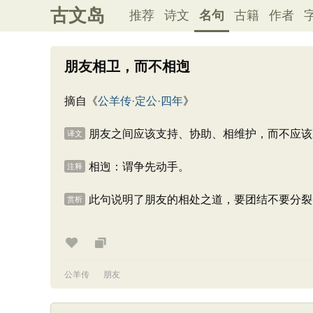
古文岛
推荐
诗文
名句
古籍
作者
朋友相卫，而不相迿
摘自《
公羊传·定公·四年
》
朋友之间应该支持、协助、相维护，而不应该
译文
相迿：谓争先动手。
注释
此句说明了朋友的相处之道，要团结不要分裂
赏析
公羊传
朋友