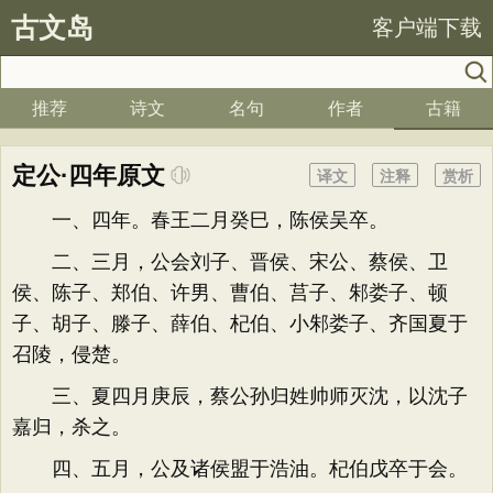
古文岛
客户端下载
推荐
诗文
名句
作者
古籍
定公·四年原文
译文
注释
赏析
一、四年。春王二月癸巳，陈侯吴卒。
二、三月，公会刘子、晋侯、宋公、蔡侯、卫
侯、陈子、郑伯、许男、曹伯、莒子、邾娄子、顿
子、胡子、滕子、薛伯、杞伯、小邾娄子、齐国夏于
召陵，侵楚。
三、夏四月庚辰，蔡公孙归姓帅师灭沈，以沈子
嘉归，杀之。
四、五月，公及诸侯盟于浩油。杞伯戊卒于会。