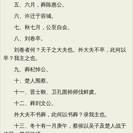
五、六月，葬陈惠公。
六、许迁于容城。
七、秋七月，公至自会。
八、刘卷卒。
刘卷者何？天子之大夫也。外大夫不卒，此何以
卒？我主之也。
九、葬杞悼公。
十、楚人围蔡。
十一、晋士鞅、卫孔圄帅师伐鲜虞。
十二、葬刘文公。
外大夫不书葬，此何以书葬？录我主也。
十三、冬十有一月庚午，蔡侯以吴子及楚人战于