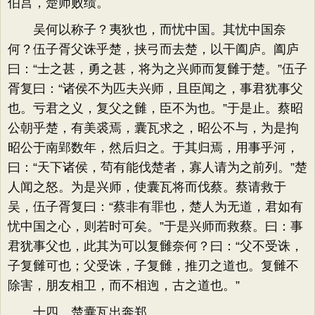
伯莒，楚师败绩。
吴何以称子？夷狄也，而忧中国。其忧中国奈
何？伍子胥父诛乎楚，挟弓而去楚，以干阖庐。阖庐
曰：“士之甚，勇之甚，将为之兴师而复雠于楚。”伍子
胥复曰：“诸侯不为匹夫兴师，且臣闻之，事君犹事父
也。亏君之义，复父之雠，臣不为也。”于是止。蔡昭
公朝乎楚，有美裘焉，囊瓦求之，昭公不与，为是拘
昭公于南郢数年，然后归之。于其归焉，用事乎河，
曰：“天下诸侯，茍有能伐楚者，寡人请为之前列。”楚
人闻之怒。为是兴师，使囊瓦将而伐蔡。蔡请救于
吴，伍子胥复曰：“蔡非有罪也，楚人为无道，君如有
忧中国之心，则若时可矣。”于是兴师而救蔡。曰：事
君犹事父也，此其为可以复雠奈何？曰：“父不受诛，
子复雠可也；父受诛，子复雠，推刃之道也。复雠不
除害，朋友相卫，而不相迿，古之道也。”
十四、楚囊瓦出奔郑。