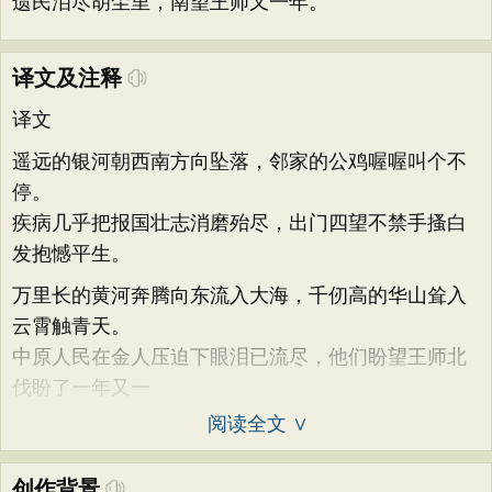
遗民泪尽胡尘里，南望王师又一年。
译文及注释
译文
遥远的银河朝西南方向坠落，邻家的公鸡喔喔叫个不
停。
疾病几乎把报国壮志消磨殆尽，出门四望不禁手搔白
发抱憾平生。
万里长的黄河奔腾向东流入大海，千仞高的华山耸入
云霄触青天。
中原人民在金人压迫下眼泪已流尽，他们盼望王师北
伐盼了一年又一
阅读全文 ∨
创作背景