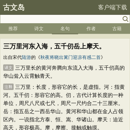
古文岛
客户端下载
推荐
诗文
名句
作者
古籍
三万里河东入海，五千仞岳上摩天。
出自宋代
陆游
的《
秋夜将晓出篱门迎凉有感二首
》
三万里长的黄河奔腾向东流入大海，五千仞高的
译文
华山耸入云霄触青天。
三万里：长度，形容它的长，是虚指。河：指黄
注释
河。五千仞：形容它的高。仞，古代计算长度的一种
单位，周尺八尺或七尺，周尺一尺约合二十三厘米。
岳：指五岳之一西岳华山。黄河和华山都在金人占领
区内。一说指北方泰、恒、嵩、华诸山。摩天：迫近
高天，形容极高。摩，摩擦、接触或触摸。