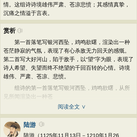
情。这组诗诗境雄伟严肃、苍凉悲愤；其感情真挚，
沉痛之情溢于言表。
赏析
第一首落笔写银河西坠，鸡鸣欲曙，渲染出一种
苍茫静寂的气氛，表现了有心杀敌无力回天的感慨。
第二首写大好河山，陷于敌手，以“望”字为眼，表现了
诗人希望、失望而终不绝望的千回百转的心情。诗境
雄伟、严肃、苍凉、悲愤。
组诗的第一首落笔写银河西坠，鸡鸣欲曙，从所
见所闻渲染出一种苍
阅读全文 ∨
陆游
陆游（1125年11月13日－1210年1月26