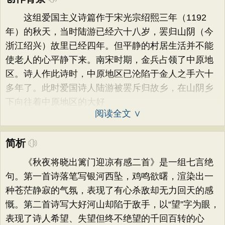
这组爱国主义诗篇作于宋光宗绍熙三年（1192
年）的秋天，当时陆游已经六十八岁，罢归山阴（今
浙江绍兴）故里已经四年。但平静的村居生活并不能
使老人的心平静下来。南宋时期，金兵占领了中原地
区。诗人作此诗时，中原地区已沦陷于金人之手六十
多年了。此时爱国诗人陆游被罢斥归故乡，在山阴乡
下向往着中原地区的大好
阅读全文 ∨
简析
《秋夜将晓出篱门迎凉有感二首》是一组七言绝
句。第一首诗落笔写银河西坠，鸡鸣欲曙，渲染出一
种苍茫静寂的气氛，表现了有心杀敌却无力回天的感
慨。第二首诗写大好河山却陷于敌手，以“望”字为眼，
表现了诗人希望、失望但终不绝望的千回百转的心