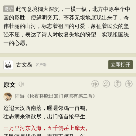
此句意境阔大深沉，一横一纵，北方中原半个中
赏析
国的形胜，便鲜明突兀、苍莽无垠地展现出来了，奇
伟壮丽的山河，标志着祖国的可爱，象征着民众的坚
强不屈，表达了诗人对收复失地的盼望，实现祖国统
一的心愿。
古文岛
立即打开
客户端
原文
陆游
《
秋夜将晓出篱门迎凉有感二首
》
迢迢天汉西南落，喔喔邻鸡一再鸣。
壮志病来消欲尽，出门搔首怆平生。
三万里河东入海，五千仞岳上摩天。