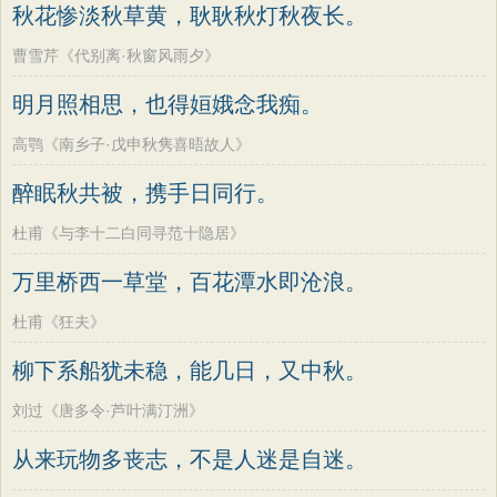
秋花惨淡秋草黄，耿耿秋灯秋夜长。
曹雪芹《代别离·秋窗风雨夕》
明月照相思，也得姮娥念我痴。
高鹗《南乡子·戊申秋隽喜晤故人》
醉眠秋共被，携手日同行。
杜甫《与李十二白同寻范十隐居》
万里桥西一草堂，百花潭水即沧浪。
杜甫《狂夫》
柳下系船犹未稳，能几日，又中秋。
刘过《唐多令·芦叶满汀洲》
从来玩物多丧志，不是人迷是自迷。