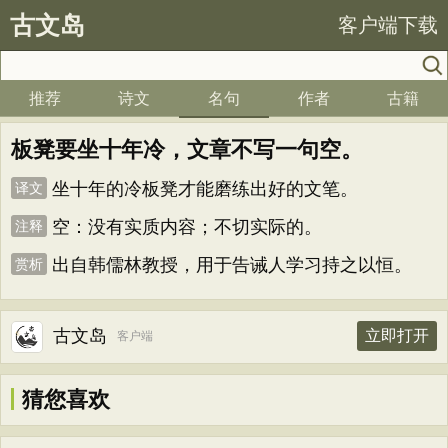
古文岛
客户端下载
推荐
诗文
名句
作者
古籍
板凳要坐十年冷，文章不写一句空。
坐十年的冷板凳才能磨练出好的文笔。
译文
空：没有实质内容；不切实际的。
注释
出自韩儒林教授，用于告诫人学习持之以恒。
赏析
古文岛
立即打开
客户端
猜您喜欢