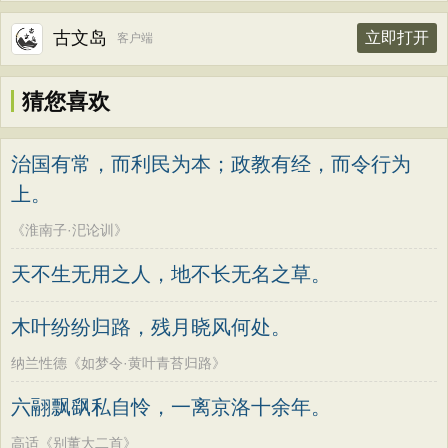
古文岛
立即打开
客户端
猜您喜欢
治国有常，而利民为本；政教有经，而令行为
上。
《淮南子·汜论训》
天不生无用之人，地不长无名之草。
木叶纷纷归路，残月晓风何处。
纳兰性德《如梦令·黄叶青苔归路》
六翮飘飖私自怜，一离京洛十余年。
高适《别董大二首》