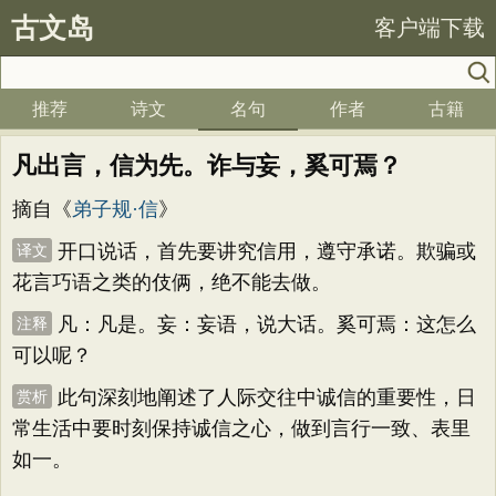
古文岛
客户端下载
推荐
诗文
名句
作者
古籍
凡出言，信为先。诈与妄，奚可焉？
摘自《
弟子规·信
》
开口说话，首先要讲究信用，遵守承诺。欺骗或
译文
花言巧语之类的伎俩，绝不能去做。
凡：凡是。妄：妄语，说大话。奚可焉：这怎么
注释
可以呢？
此句深刻地阐述了人际交往中诚信的重要性，日
赏析
常生活中要时刻保持诚信之心，做到言行一致、表里
如一。