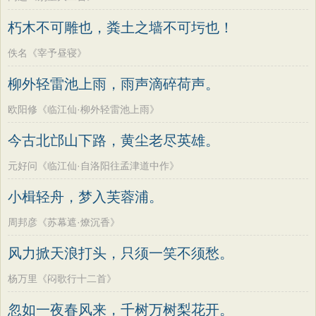
朽木不可雕也，粪土之墙不可圬也！
佚名《宰予昼寝》
柳外轻雷池上雨，雨声滴碎荷声。
欧阳修《临江仙·柳外轻雷池上雨》
今古北邙山下路，黄尘老尽英雄。
元好问《临江仙·自洛阳往孟津道中作》
小楫轻舟，梦入芙蓉浦。
周邦彦《苏幕遮·燎沉香》
风力掀天浪打头，只须一笑不须愁。
杨万里《闷歌行十二首》
忽如一夜春风来，千树万树梨花开。