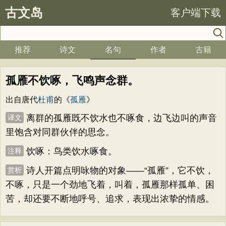
古文岛
客户端下载
推荐
诗文
名句
作者
古籍
孤雁不饮啄，飞鸣声念群。
出自唐代
杜甫
的《
孤雁
》
离群的孤雁既不饮水也不啄食，边飞边叫的声音
译文
里饱含对同群伙伴的思念。
饮啄：鸟类饮水啄食。
注释
诗人开篇点明咏物的对象——“孤雁”，它不饮，
赏析
不啄，只是一个劲地飞着，叫着，孤雁那样孤单、困
苦，却还要不断地呼号、追求，表现出浓挚的情感。