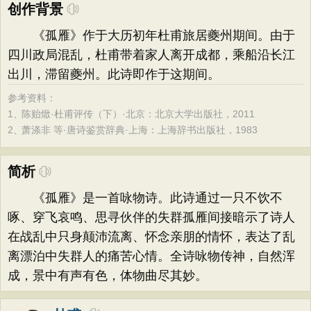
创作背景
《孤雁》作于大历初年杜甫旅居夔州期间。由于
四川政局混乱，杜甫带着家人离开成都，乘船沿长江
出川，滞留夔州。此诗即作于这期间。
参考资料：
1、
陈贻焮·杜甫评传（下）·北京：北京大学出版社，2011
2、
萧涤非 等·唐诗鉴赏辞典·上海：上海辞书出版社，1983
简析
《孤雁》是一首咏物诗。此诗通过一只不饮不
啄、穿飞哀鸣、思寻伙伴的失群孤雁间接暗示了诗人
在战乱中只身颠沛流离、怀念亲朋的情怀，表达了乱
离漂泊中失群人的痛苦心情。全诗咏物传神，自然浑
成，景中有声有色，体物曲尽其妙。