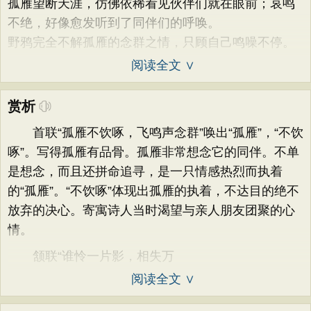
孤雁望断天涯，仿佛依稀看见伙伴们就在眼前；哀鸣
不绝，好像愈发听到了同伴们的呼唤。
野鸦完全不解孤雁的念群之情，只顾自己鸣噪不停。
阅读全文 ∨
赏析
首联“孤雁不饮啄，飞鸣声念群”唤出“孤雁”，“不饮
啄”。写得孤雁有品骨。孤雁非常想念它的同伴。不单
是想念，而且还拼命追寻，是一只情感热烈而执着
的“孤雁”。“不饮啄”体现出孤雁的执着，不达目的绝不
放弃的决心。寄寓诗人当时渴望与亲人朋友团聚的心
情。
颔联“谁怜一片影，相失万
阅读全文 ∨