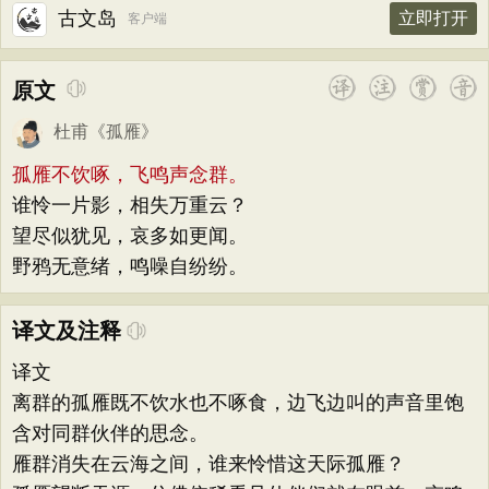
古文岛
立即打开
客户端
原文
杜甫
《
孤雁
》
孤雁不饮啄，飞鸣声念群。
谁怜一片影，相失万重云？
望尽似犹见，哀多如更闻。
野鸦无意绪，鸣噪自纷纷。
译文及注释
译文
离群的孤雁既不饮水也不啄食，边飞边叫的声音里饱
含对同群伙伴的思念。
雁群消失在云海之间，谁来怜惜这天际孤雁？